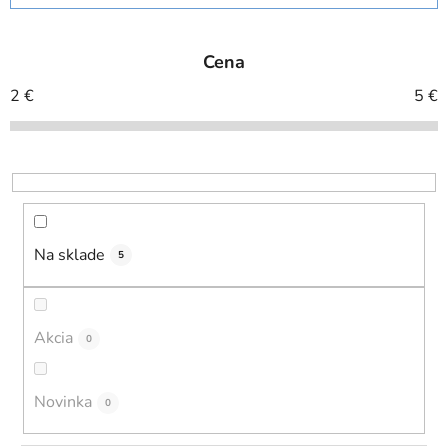
d
e
Cena
n
i
2
€
5
€
e
p
r
o
d
u
Na sklade
5
k
t
o
Akcia
0
v
Novinka
0