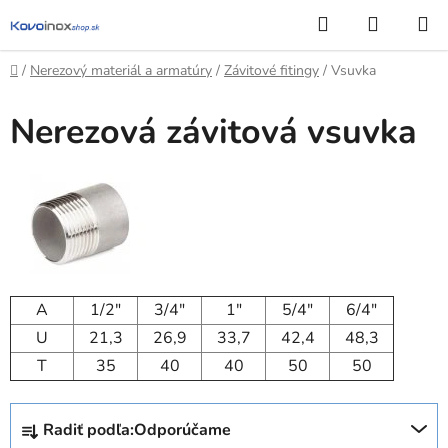
Prejsť
Hľadať
NÁKUP
na
KOŠÍK
obsah
Domov
/
Nerezový materiál a armatúry
/
Závitové fitingy
/
Vsuvka
Nerezová závitová vsuvka
A
1/2″
3/4″
1″
5/4″
6/4″
U
21,3
26,9
33,7
42,4
48,3
T
35
40
40
50
50
R
Radiť podľa:
Odporúčame
a