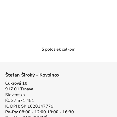
5
položiek celkom
O
v
l
Z
á
á
d
Štefan Široký - Kovoinox
p
a
Cukrová 10
ä
c
917 01 Trnava
t
i
Slovensko
e
i
IČ: 37 571 451
p
e
IČ DPH: SK 1020347779
r
Po-Pa: 08:00 - 12:00 13:00 - 16:30
v