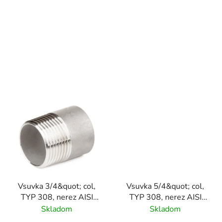
u
k
t
o
v
Vsuvka 3/4&quot; col,
Vsuvka 5/4&quot; col,
TYP 308, nerez AISI
TYP 308, nerez AISI
316/ 1.4401
316/ 1.4401
Skladom
Skladom