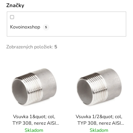
Značky
Kovoinoxshop
5
Zobrazených položiek:
5
V
ý
p
i
s
p
r
Vsuvka 1&quot; col,
Vsuvka 1/2&quot; col,
o
TYP 308, nerez AISI
TYP 308, nerez AISI
d
316/ 1.4401
316/ 1.4401
Skladom
Skladom