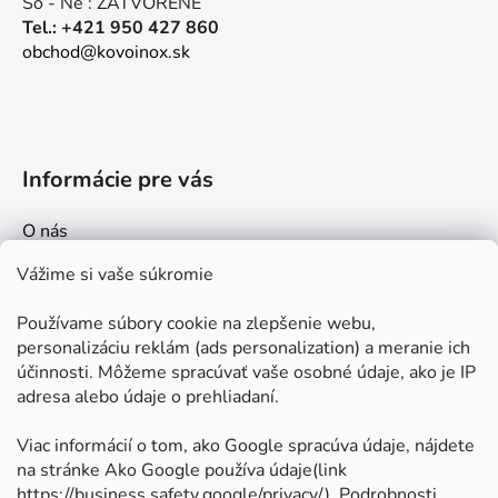
So - Ne : ZATVORENÉ
k
Tel.: +421 950 427 860
y
obchod@kovoinox.sk
v
ý
p
i
s
Informácie pre vás
u
O nás
Kontakt
Vážime si vaše súkromie
Doprava a platby
Používame súbory cookie na zlepšenie webu,
Ako nakupovať
personalizáciu reklám (ads personalization) a meranie ich
Obchodné podmienky
účinnosti. Môžeme spracúvať vaše osobné údaje, ako je IP
adresa alebo údaje o prehliadaní.
Ochrana osobných údajov
Odstúpenie od zmluvy
Viac informácií o tom, ako Google spracúva údaje, nájdete
na stránke Ako Google používa údaje(link
https://business.safety.google/privacy/
⁩). Podrobnosti