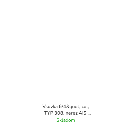
Vsuvka 6/4&quot; col,
TYP 308, nerez AISI
316/ 1.4401
Skladom