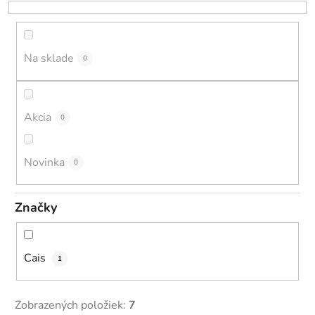
r
o
d
u
Na sklade
0
k
t
o
Akcia
0
v
Novinka
0
Značky
Cais
1
Zobrazených položiek:
7