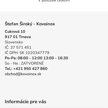
7
položiek celkom
O
v
l
Z
á
á
d
Štefan Široký - Kovoinox
p
a
Cukrová 10
ä
c
917 01 Trnava
t
i
Slovensko
e
i
IČ: 37 571 451
p
e
IČ DPH: SK 1020347779
r
Po-Pa: 08:00 - 12:00 13:00 - 16:30
v
So - Ne : ZATVORENÉ
k
Tel.: +421 950 427 860
y
obchod@kovoinox.sk
v
ý
p
i
s
Informácie pre vás
u