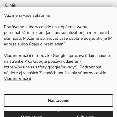
O nás
Kontakt
Vážime si vaše súkromie
Doprava a platby
Používame súbory cookie na zlepšenie webu,
Ako nakupovať
personalizáciu reklám (ads personalization) a meranie ich
Obchodné podmienky
účinnosti. Môžeme spracúvať vaše osobné údaje, ako je IP
adresa alebo údaje o prehliadaní.
Ochrana osobných údajov
Odstúpenie od zmluvy
Viac informácií o tom, ako Google spracúva údaje, nájdete
na stránke Ako Google používa údaje(link
https://business.safety.google/privacy/
⁩). Podrobnosti
Prijímame online platby
nájdete aj v našich Zásadách používania súborov cookie
Viac informácií
Nastavenie
Vytvoril Shoptet
Copyright 2026
Kovoinoxshop.sk - všetko pre