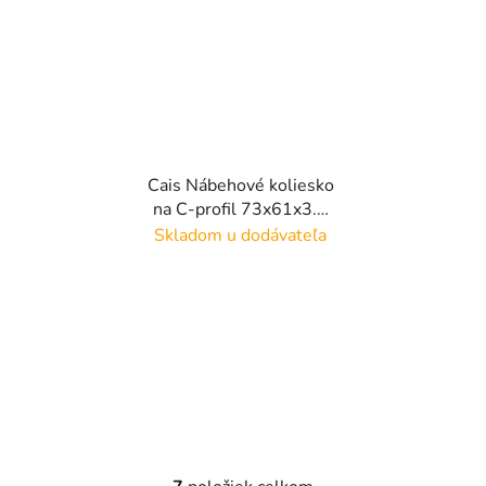
Cais Nábehové koliesko
na C-profil 73x61x3.5
mm, pozinkovaný
Skladom u dodávateľa
povrch