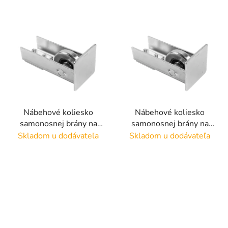
V
ý
p
i
s
p
r
Nábehové koliesko
Nábehové koliesko
o
samonosnej brány na
samonosnej brány na
d
profil 60x60
profil 70x70
Skladom u dodávateľa
Skladom u dodávateľa
u
k
t
o
v