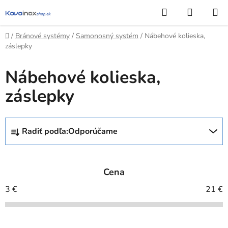
Prejsť
Hľadať
NÁKUP
na
KOŠÍK
obsah
Domov
/
Bránové systémy
/
Samonosný systém
/
Nábehové kolieska,
záslepky
Nábehové kolieska,
záslepky
R
Radiť podľa:
Odporúčame
a
d
e
Cena
n
i
3
€
21
€
e
p