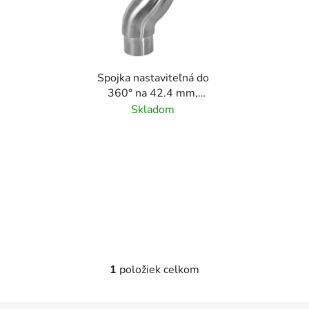
i
s
p
r
Spojka nastaviteľná do
o
360° na 42.4 mm,
d
brúsený povrch K320
Skladom
u
/AISI304
k
t
o
v
1
položiek celkom
O
v
l