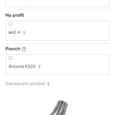
Na profil
ᴓ42.4
1
Povrch
?
Brúsený K320
1
Zobrazených položiek:
1
V
ý
p