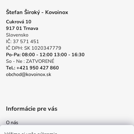
Z
á
á
d
Štefan Široký - Kovoinox
p
a
Cukrová 10
ä
c
917 01 Trnava
t
i
Slovensko
e
i
IČ: 37 571 451
p
e
IČ DPH: SK 1020347779
r
Po-Pa: 08:00 - 12:00 13:00 - 16:30
v
So - Ne : ZATVORENÉ
k
Tel.: +421 950 427 860
y
obchod@kovoinox.sk
v
ý
p
i
s
Informácie pre vás
u
O nás
Kontakt