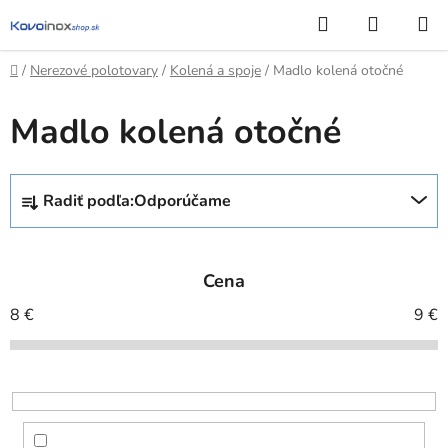
Prejsť
Hľadať
NÁKUP
na
KOŠÍK
obsah
Domov
/
Nerezové polotovary
/
Kolená a spoje
/
Madlo kolená otočné
Madlo kolená otočné
R
Radiť podľa:
Odporúčame
a
d
e
Cena
n
i
8
€
9
€
e
p
r
o
d