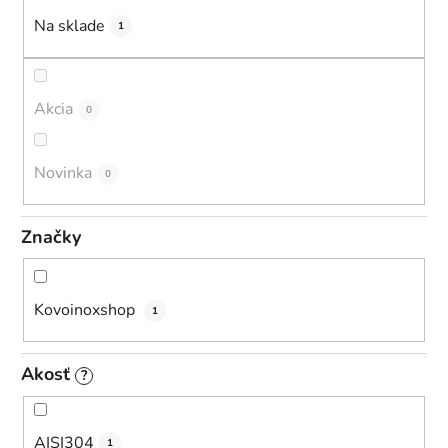
u
Na sklade
1
k
t
o
Akcia
0
v
Novinka
0
Značky
Kovoinoxshop
1
Akosť
?
AISI304
1