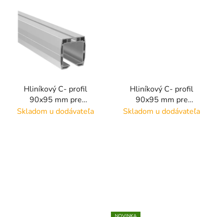
Hliníkový C- profil
Hliníkový C- profil
90x95 mm pre
90x95 mm pre
samonosnú bránu,
samonosnú bránu,
Skladom u dodávateľa
Skladom u dodávateľa
dĺžka(L): 6000mm,
dĺžka(L): 6000mm,
materiál: hliník AL
farba: Antracit
RAL7016, materiál:
hliník AL
NOVINKA