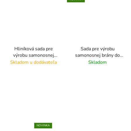
Hliníková sada pre
Sada pre výrobu
výrobu samonosnej
samonosnej brány do
posuvnej brány do 4 m,
4,5 m, profil
Skladom u dodávateľa
Skladom
materiál: AL/pozink
100x100mm, materiál:
hlinik/pozink
NOVINKA