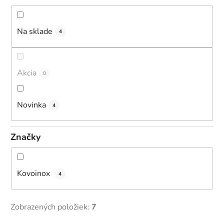
o
d
u
Na sklade
4
k
t
o
Akcia
0
v
Novinka
4
Značky
Kovoinox
4
Zobrazených položiek:
7