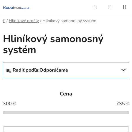
Prejsť
Hľadať
NÁKUP
na
KOŠÍK
obsah
Domov
/
Hliníkové profily
/
Hliníkový samonosný systém
Hliníkový samonosný
systém
R
Radiť podľa:
Odporúčame
a
d
e
Cena
n
i
300
€
735
€
e
p
r