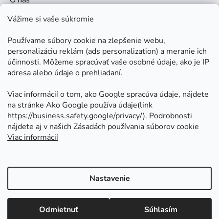
Kontakt
Vážime si vaše súkromie
Doprava a platby
Používame súbory cookie na zlepšenie webu,
Ako nakupovať
personalizáciu reklám (ads personalization) a meranie ich
Obchodné podmienky
účinnosti. Môžeme spracúvať vaše osobné údaje, ako je IP
adresa alebo údaje o prehliadaní.
Ochrana osobných údajov
Odstúpenie od zmluvy
Viac informácií o tom, ako Google spracúva údaje, nájdete
na stránke Ako Google používa údaje(link
https://business.safety.google/privacy/
⁩). Podrobnosti
Prijímame online platby
nájdete aj v našich Zásadách používania súborov cookie
Viac informácií
Nastavenie
Vytvoril Shoptet
Copyright 2026
Kovoinoxshop.sk - všetko pre
Odmietnuť
Súhlasím
zábradlia, brány a ploty
. Všetky práva vyhradené.