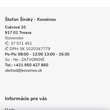
v
l
Z
á
á
d
Štefan Široký - Kovoinox
p
a
Cukrová 10
ä
c
917 01 Trnava
t
i
Slovensko
e
i
IČ: 37 571 451
p
e
IČ DPH: SK 1020347779
r
Po-Pa: 08:00 - 12:00 13:00 - 16:30
v
So - Ne : ZATVORENÉ
k
Tel.: +421 950 427 860
y
obchod@kovoinox.sk
v
ý
p
i
s
Informácie pre vás
u
O nás