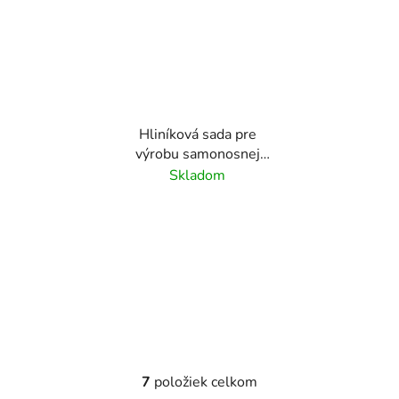
Hliníková sada pre
výrobu samonosnej
brány do 6,5 m, profil
Skladom
100x100 mm
(L:8000mm), materiál:
hliník/pozink
7
položiek celkom
O