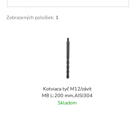
Zobrazených položiek:
1
V
ý
p
i
s
p
r
Kotviaca tyč M12/závit
o
M8 L:200 mm,AISI304
d
Skladom
u
k
t
o