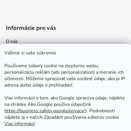
ý
p
i
s
Informácie pre vás
u
O nás
Kontakt
Vážime si vaše súkromie
Doprava a platby
Používame súbory cookie na zlepšenie webu,
Ako nakupovať
personalizáciu reklám (ads personalization) a meranie ich
Obchodné podmienky
účinnosti. Môžeme spracúvať vaše osobné údaje, ako je IP
adresa alebo údaje o prehliadaní.
Ochrana osobných údajov
Odstúpenie od zmluvy
Viac informácií o tom, ako Google spracúva údaje, nájdete
na stránke Ako Google používa údaje(link
https://business.safety.google/privacy/
⁩). Podrobnosti
Prijímame online platby
nájdete aj v našich Zásadách používania súborov cookie
Viac informácií