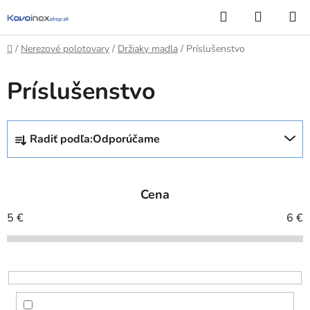
Prejsť
Hľadať
NÁKUP
na
KOŠÍK
obsah
Domov
/
Nerezové polotovary
/
Držiaky madla
/
Príslušenstvo
Príslušenstvo
R
Radiť podľa:
Odporúčame
a
d
e
Cena
n
i
5
€
6
€
e
p
r
o
d