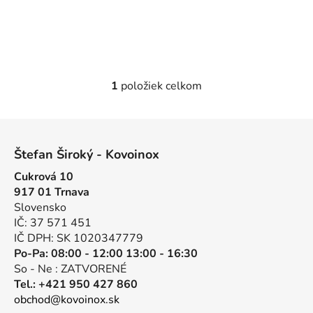
v
1
položiek celkom
O
v
l
Z
á
á
d
Štefan Široký - Kovoinox
p
a
Cukrová 10
ä
c
917 01 Trnava
t
i
Slovensko
e
i
IČ: 37 571 451
p
e
IČ DPH: SK 1020347779
r
Po-Pa: 08:00 - 12:00 13:00 - 16:30
v
So - Ne : ZATVORENÉ
k
Tel.: +421 950 427 860
y
obchod@kovoinox.sk
v