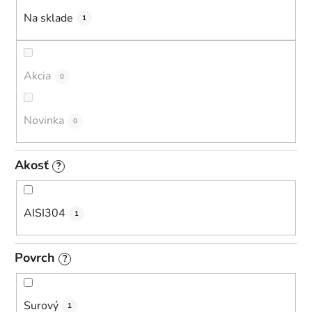
u
Na sklade
1
k
t
o
Akcia
0
v
Novinka
0
Akosť
?
AISI304
1
Povrch
?
Surový
1