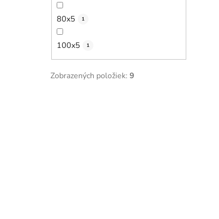
80x5
1
100x5
1
Zobrazených položiek:
9