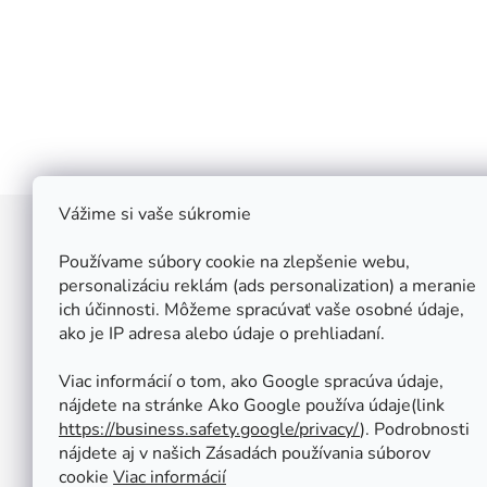
Vážime si vaše súkromie
Z
á
Používame súbory cookie na zlepšenie webu,
Štefan Široký - Kovoinox
p
personalizáciu reklám (ads personalization) a meranie
Cukrová 10
ich účinnosti. Môžeme spracúvať vaše osobné údaje,
ä
917 01 Trnava
ako je IP adresa alebo údaje o prehliadaní.
t
Slovensko
i
IČ: 37 571 451
Viac informácií o tom, ako Google spracúva údaje,
IČ DPH: SK 1020347779
e
nájdete na stránke Ako Google používa údaje(link
Po-Pa: 08:00 - 12:00 13:00 - 16:30
https://business.safety.google/privacy/
⁩). Podrobnosti
So - Ne : ZATVORENÉ
nájdete aj v našich Zásadách používania súborov
Tel.: +421 950 427 860
cookie
Viac informácií