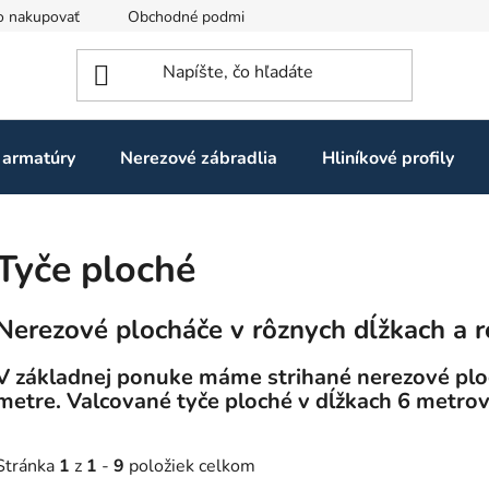
o nakupovať
Obchodné podmienky
Ochrana osobných údaj
 armatúry
Nerezové zábradlia
Hliníkové profily
Tyče ploché
Nerezové plocháče v rôznych dĺžkach a 
V základnej ponuke máme strihané nerezové ploc
metre. Valcované tyče ploché v dĺžkach 6 metrov
Stránka
1
z
1
-
9
položiek celkom