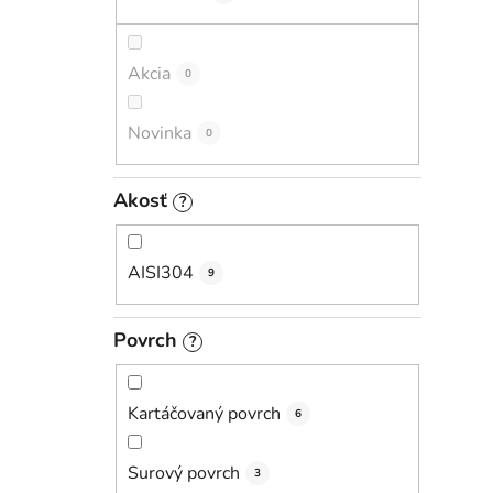
l
Akcia
0
i
Novinka
0
Akosť
?
AISI304
9
Povrch
?
Kartáčovaný povrch
6
Surový povrch
3