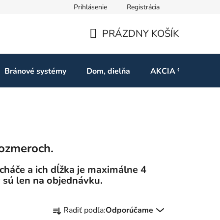
Prihlásenie
Registrácia
ov
Odstúpenie od zmluvy
PRÁZDNY KOŠÍK
NÁKUPNÝ
KOŠÍK
Bránové systémy
Dom, dielňa
AKCIA %
Kon
rozmeroch.
háče a ich dĺžka je maximálne 4
 sú len na objednávku.
R
Radiť podľa:
Odporúčame
a