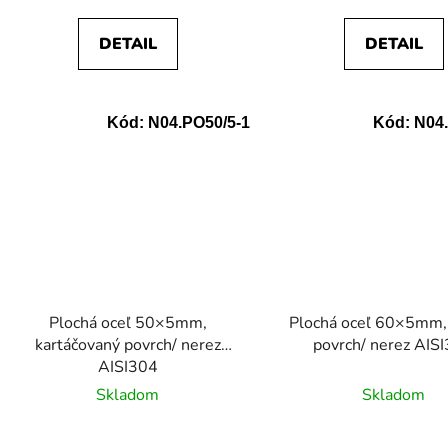
DETAIL
DETAIL
Kód:
N04.PO50/5-1
Kód:
N04.
Plochá oceľ 50×5mm,
Plochá oceľ 60×5mm,
kartáčovaný povrch/ nerez
povrch/ nerez AIS
AISI304
Skladom
Skladom