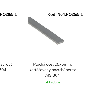
d
e
PO20/5-1
Kód:
N04.PO25/5-1
n
i
e
p
r
o
d
u
 surový
Plochá oceľ 25x5mm,
k
I304
kartáčovaný povrch/ nerez
t
AISI304
o
Skladom
v