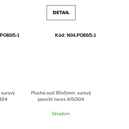
DETAIL
PO60/5-1
Kód:
N04.PO80/5-1
 surový
Plochá oceľ 80x5mm, surový
I304
povrch/ nerez AISI304
Skladom