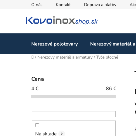
Prejsť
O nás
Kontakt
Doprava a platby
Ak
na
obsah
Nerezové polotovary
Nerezový materiál a
Domov
/
Nerezový materiál a armatúry
/
Tyče ploché
B
o
Cena
č
4
€
86
€
n
ý
p
a
n
e
Na sklade
9