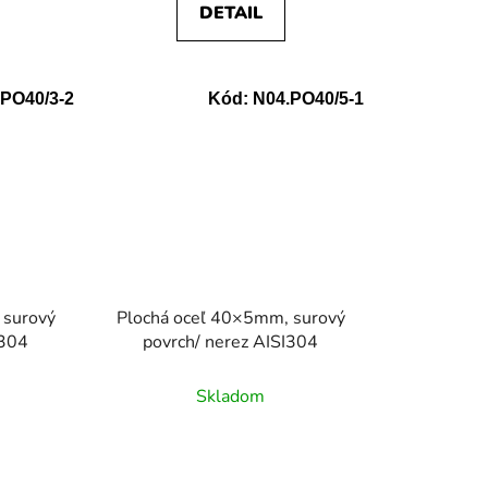
DETAIL
PO40/3-2
Kód:
N04.PO40/5-1
 surový
Plochá oceľ 40×5mm, surový
I304
povrch/ nerez AISI304
Skladom