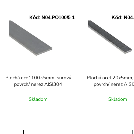
V
Kód:
N04.PO100/5-1
Kód:
N04.
ý
p
s
p
r
o
d
Plochá oceľ 100×5mm, surový
Plochá oceľ 20x5mm,
u
povrch/ nerez AISI304
povrch/ nerez AIS
k
t
Skladom
Skladom
o
v