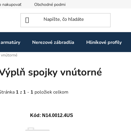
o nakupovať
Obchodné podmienky
Ochrana osobných údaj
 armatúry
Nerezové zábradlia
Hliníkové profily
 vnútorné
Výplň spojky vnútorné
Stránka
1
z
1
-
1
položiek celkom
V
Kód:
N14.0012.4US
ý
p