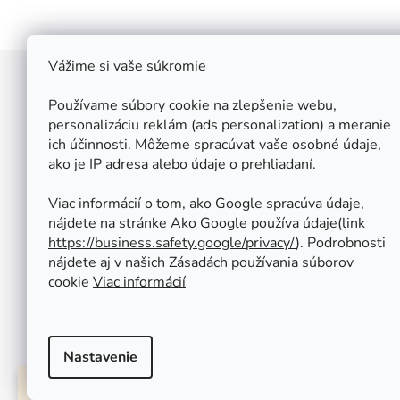
Vážime si vaše súkromie
Z
á
Používame súbory cookie na zlepšenie webu,
Štefan Široký - Kovoinox
p
personalizáciu reklám (ads personalization) a meranie
Cukrová 10
ich účinnosti. Môžeme spracúvať vaše osobné údaje,
ä
917 01 Trnava
ako je IP adresa alebo údaje o prehliadaní.
t
Slovensko
i
IČ: 37 571 451
Viac informácií o tom, ako Google spracúva údaje,
IČ DPH: SK 1020347779
e
nájdete na stránke Ako Google používa údaje(link
Po-Pa: 08:00 - 12:00 13:00 - 16:30
https://business.safety.google/privacy/
⁩). Podrobnosti
So - Ne : ZATVORENÉ
nájdete aj v našich Zásadách používania súborov
Tel.: +421 950 427 860
cookie
Viac informácií
obchod@kovoinox.sk
Nastavenie
Vážení zákazníci naša predajňa bude od 30.7 do 3.8 ZATVORENÁ z dôvodu
čerpania dovolenky