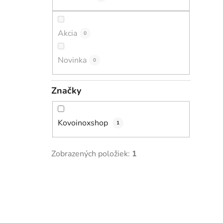
i
l
Akcia
0
Novinka
0
Značky
Kovoinoxshop
1
Zobrazených položiek:
1