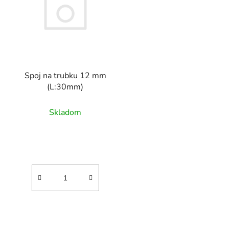
s
p
r
o
d
Spoj na trubku 12 mm
u
(L:30mm)
k
t
Skladom
o
v