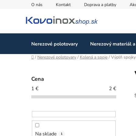
Prejsť
O nás
Kontakt
Doprava a platby
Ak
na
obsah
Nerezové polotovary
Nerezový materiál a
Domov
/
Nerezové polotovary
/
Kolená a spoje
/
Výplň spojky
B
o
Cena
č
1
€
2
€
n
ý
p
a
n
e
Na sklade
1