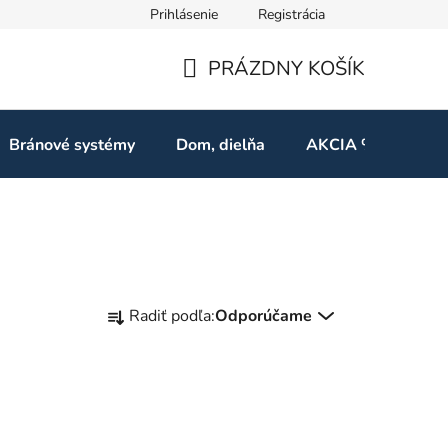
Prihlásenie
Registrácia
ov
Odstúpenie od zmluvy
PRÁZDNY KOŠÍK
NÁKUPNÝ
KOŠÍK
Bránové systémy
Dom, dielňa
AKCIA %
Kon
R
Radiť podľa:
Odporúčame
a
d
e
n
i