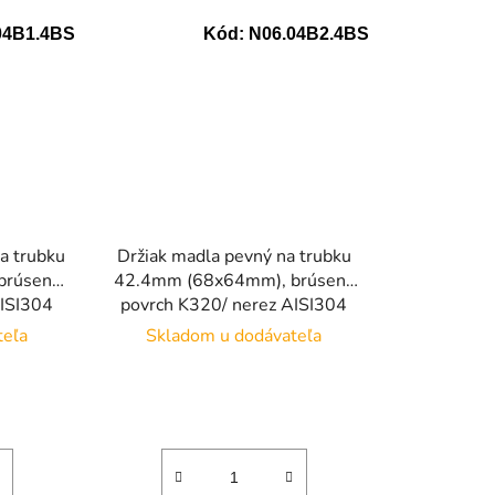
04B1.4BS
Kód:
N06.04B2.4BS
a trubku
Držiak madla pevný na trubku
brúsený
42.4mm (68x64mm), brúsený
AISI304
povrch K320/ nerez AISI304
teľa
Skladom u dodávateľa