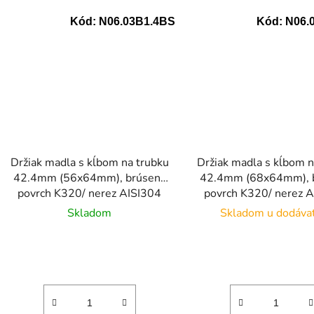
Kód:
N06.03B1.4BS
Kód:
N06.
Držiak madla s kĺbom na trubku
Držiak madla s kĺbom n
42.4mm (56x64mm), brúsený
42.4mm (68x64mm), 
povrch K320/ nerez AISI304
povrch K320/ nerez 
Skladom
Skladom u dodáva