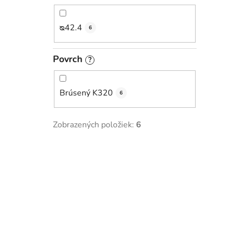
ᴓ42.4
6
Povrch
?
Brúsený K320
6
Zobrazených položiek:
6