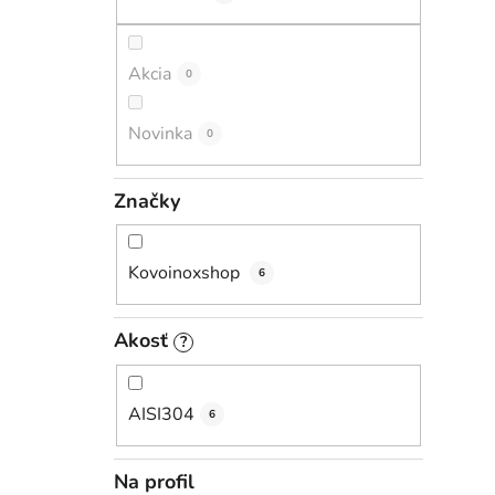
i
l
Akcia
0
Novinka
0
Značky
Kovoinoxshop
6
Akosť
?
AISI304
6
Na profil