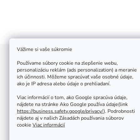
Vážime si vaše súkromie
Z
á
Používame súbory cookie na zlepšenie webu,
Štefan Široký - Kovoinox
p
personalizáciu reklám (ads personalization) a meranie
Cukrová 10
ich účinnosti. Môžeme spracúvať vaše osobné údaje,
ä
917 01 Trnava
ako je IP adresa alebo údaje o prehliadaní.
t
Slovensko
i
IČ: 37 571 451
Viac informácií o tom, ako Google spracúva údaje,
IČ DPH: SK 1020347779
e
nájdete na stránke Ako Google používa údaje(link
Po-Pa: 08:00 - 12:00 13:00 - 16:30
https://business.safety.google/privacy/
⁩). Podrobnosti
So - Ne : ZATVORENÉ
nájdete aj v našich Zásadách používania súborov
Tel.: +421 950 427 860
cookie
Viac informácií
obchod@kovoinox.sk