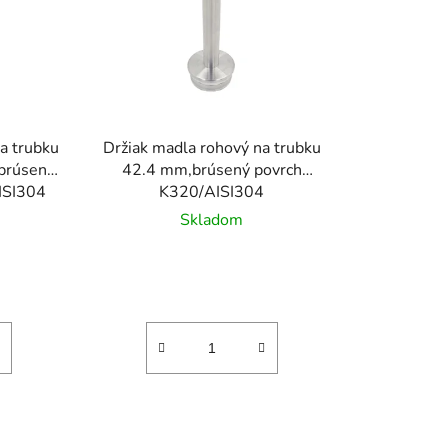
e
p
r
o
d
u
a trubku
Držiak madla rohový na trubku
k
brúsený
42.4 mm,brúsený povrch
t
ISI304
K320/AISI304
o
Skladom
v