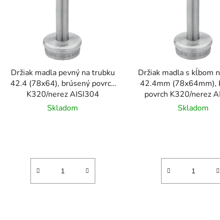
s
p
r
o
d
Držiak madla pevný na trubku
Držiak madla s kĺbom n
u
42.4 (78x64), brúsený povrch
42.4mm (78x64mm), 
k
K320/nerez AISI304
povrch K320/nerez A
t
Skladom
Skladom
o
v