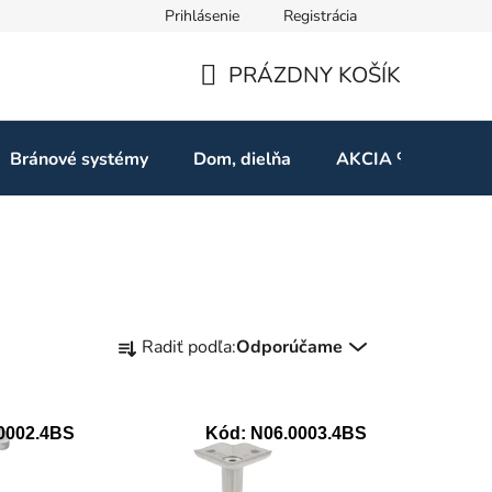
Prihlásenie
Registrácia
ov
Odstúpenie od zmluvy
PRÁZDNY KOŠÍK
NÁKUPNÝ
KOŠÍK
Bránové systémy
Dom, dielňa
AKCIA %
Kon
R
Radiť podľa:
Odporúčame
a
d
e
0002.4BS
Kód:
N06.0003.4BS
n
i