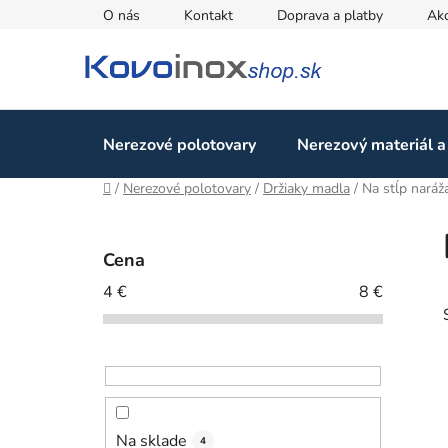
Prejsť
O nás
Kontakt
Doprava a platby
Ak
na
obsah
Nerezové polotovary
Nerezový materiál a
Domov
/
Nerezové polotovary
/
Držiaky madla
/
Na stĺp naráž
B
o
Cena
č
4
€
8
€
n
ý
p
a
n
e
Na sklade
4