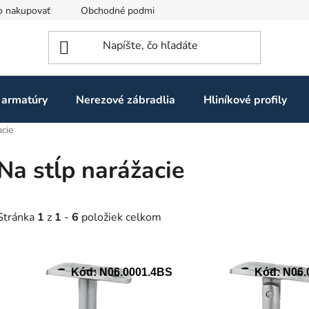
o nakupovať
Obchodné podmienky
Ochrana osobných údaj
 armatúry
Nerezové zábradlia
Hliníkové profily
acie
Na stĺp narážacie
Stránka
1
z
1
-
6
položiek celkom
V
Kód:
N06.0001.4BS
Kód:
N06.
ý
p