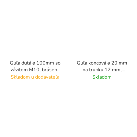
Guľa dutá ø 100mm so
Guľa koncová ø 20 mm
závitom M10, brúsený
na trubku 12 mm,
povrch K320 / nerez
leštený povrch /AISI304
Skladom u dodávateľa
Skladom
AISI304