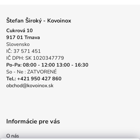
l
Z
á
á
d
Štefan Široký - Kovoinox
p
a
Cukrová 10
ä
c
917 01 Trnava
t
i
Slovensko
e
i
IČ: 37 571 451
p
e
IČ DPH: SK 1020347779
r
Po-Pa: 08:00 - 12:00 13:00 - 16:30
v
So - Ne : ZATVORENÉ
k
Tel.: +421 950 427 860
y
obchod@kovoinox.sk
v
ý
p
i
s
Informácie pre vás
u
O nás