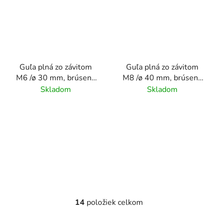
Guľa plná zo závitom
Guľa plná zo závitom
M6 /ø 30 mm, brúsený
M8 /ø 40 mm, brúsený
povrch K320 /nerez
povrch K320 /nerez
Skladom
Skladom
AISI304
AISI304
14
položiek celkom
O
v