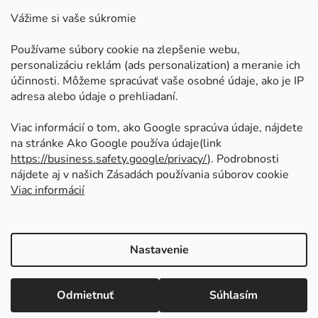
Kontakt
Vážime si vaše súkromie
Doprava a platby
Používame súbory cookie na zlepšenie webu,
Ako nakupovať
personalizáciu reklám (ads personalization) a meranie ich
Obchodné podmienky
účinnosti. Môžeme spracúvať vaše osobné údaje, ako je IP
adresa alebo údaje o prehliadaní.
Ochrana osobných údajov
Odstúpenie od zmluvy
Viac informácií o tom, ako Google spracúva údaje, nájdete
na stránke Ako Google používa údaje(link
https://business.safety.google/privacy/
⁩). Podrobnosti
Prijímame online platby
nájdete aj v našich Zásadách používania súborov cookie
Viac informácií
Nastavenie
Vytvoril Shoptet
Copyright 2026
Kovoinoxshop.sk - všetko pre
Odmietnuť
Súhlasím
zábradlia, brány a ploty
. Všetky práva vyhradené.
Upraviť nastavenie cookies