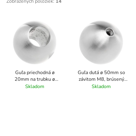
Zobrazených položiek:
14
V
ý
p
i
s
p
r
Guľa priechodná ø
Guľa dutá ø 50mm so
o
20mm na trubku ø
závitom M8, brúsený
d
12mm, brúsený povrch
povrch K320 / nerez
Skladom
Skladom
u
K320/ nerez AISI304
AISI304
k
t
o
v