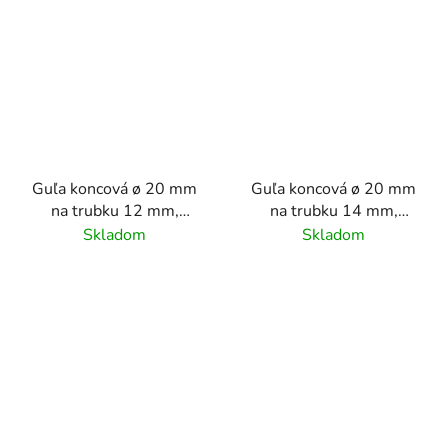
Guľa koncová ø 20 mm
Guľa koncová ø 20 mm
na trubku 12 mm,
na trubku 14 mm,
brúsený povrch
brúsený povrch
Skladom
Skladom
K320/AISI304
K320/AISI304