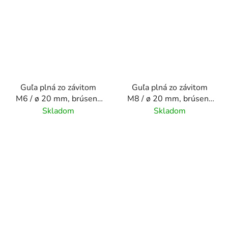
Guľa plná zo závitom
Guľa plná zo závitom
M6 / ø 20 mm, brúsený
M8 / ø 20 mm, brúsený
povrch K320 /nerez
povrch K320 /nerez
Skladom
Skladom
AISI304
AISI304