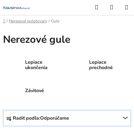
Prejsť
Hľadať
NÁKUP
na
KOŠÍK
obsah
Domov
/
Nerezové polotovary
/
Gule
Nerezové gule
Lepiace
Lepiace
ukončenia
prechodné
Závitové
R
Radiť podľa:
Odporúčame
a
d