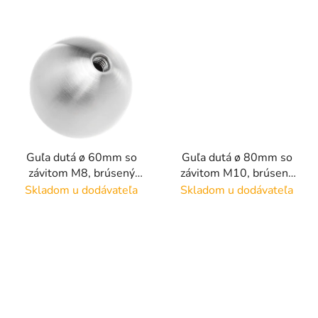
Guľa dutá ø 60mm so
Guľa dutá ø 80mm so
závitom M8, brúsený
závitom M10, brúsený
povrch K320 / nerez
povrch K320 / nerez
Skladom u dodávateľa
Skladom u dodávateľa
AISI304
AISI304