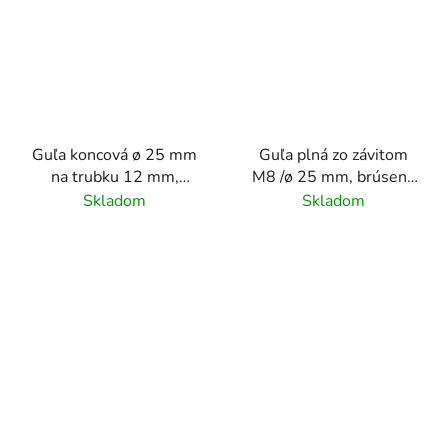
Guľa koncová ø 25 mm
Guľa plná zo závitom
na trubku 12 mm,
M8 /ø 25 mm, brúsený
brúsený povrch K320/
povrch K320 /nerez
Skladom
Skladom
nerez AISI304
AISI304