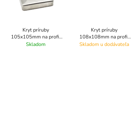
Kryt príruby
Kryt príruby
105x105mm na profil
108x108mm na profil
40x40 mm, brúsený
40x40mm, leštený
Skladom
Skladom u dodávateľa
povrch K320/ nerez
povrch/ nerez AISI304
AISI304