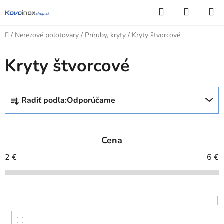
Prejsť
Hľadať
NÁKUP
na
KOŠÍK
obsah
Domov
/
Nerezové polotovary
/
Príruby, kryty
/
Kryty štvorcové
Kryty štvorcové
R
Radiť podľa:
Odporúčame
a
d
e
Cena
n
i
2
€
6
€
e
p
r
o
d