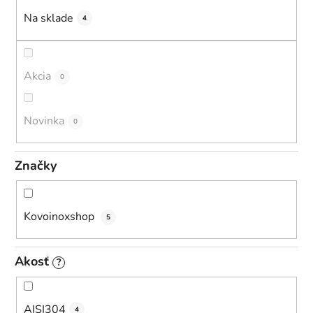
u
Na sklade
4
k
t
o
Akcia
0
v
Novinka
0
Značky
Kovoinoxshop
5
Akosť
?
AISI304
4