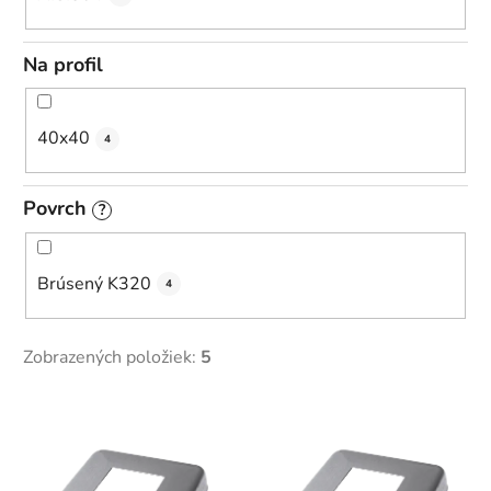
Na profil
40x40
4
Povrch
?
Brúsený K320
4
Zobrazených položiek:
5
V
ý
p