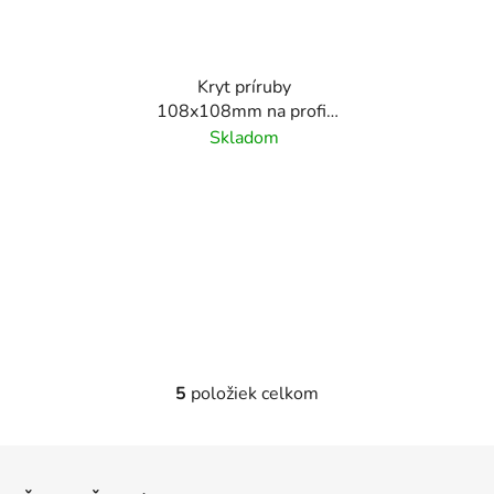
Kryt príruby
108x108mm na profil
40x40 mm, brúsený
Skladom
povrch K320/ nerez
AISI304
5
položiek celkom
O
v
l
Z
á
á