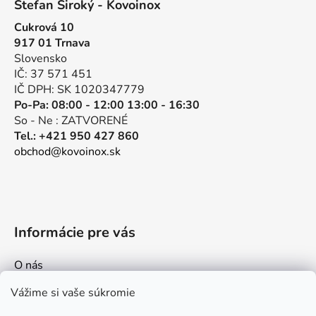
d
Štefan Široký - Kovoinox
p
a
Cukrová 10
ä
c
917 01 Trnava
t
i
Slovensko
e
i
IČ: 37 571 451
p
e
IČ DPH: SK 1020347779
r
Po-Pa: 08:00 - 12:00 13:00 - 16:30
v
So - Ne : ZATVORENÉ
k
Tel.: +421 950 427 860
y
obchod@kovoinox.sk
v
ý
p
i
s
Informácie pre vás
u
O nás
Kontakt
Vážime si vaše súkromie
Doprava a platby