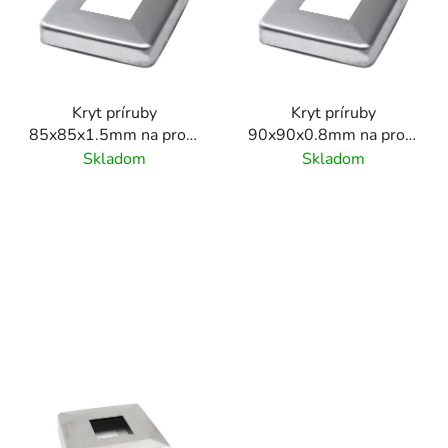
i
s
p
r
Kryt príruby
Kryt príruby
o
85x85x1.5mm na profil
90x90x0.8mm na profil
d
40x40 mm, brúsený
40x40 mm, brúsený
Skladom
Skladom
u
povrch K320/ nerez
povrch K320/ nerez
k
AISI304
AISI304
t
o
v