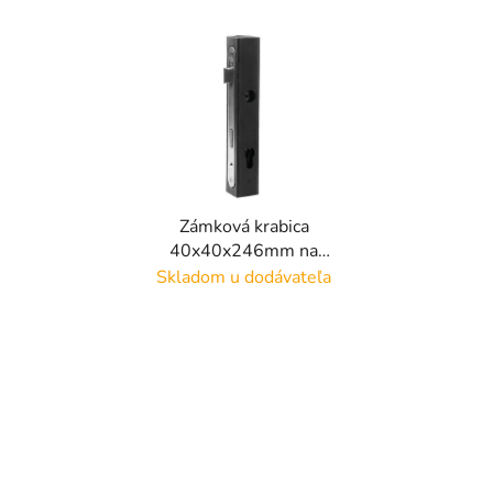
Zámková krabica
40x40x246mm na
profil 40x40mm so
Skladom u dodávateľa
zadlabávacím zámkom,
rozteč 90 mm