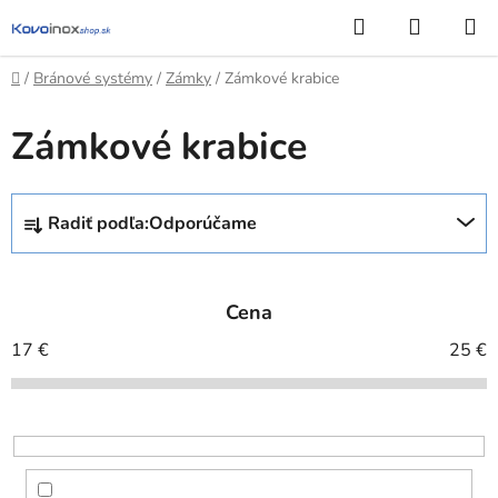
Prejsť
Hľadať
NÁKUP
na
KOŠÍK
obsah
Domov
/
Bránové systémy
/
Zámky
/
Zámkové krabice
Zámkové krabice
R
Radiť podľa:
Odporúčame
a
d
e
Cena
n
i
17
€
25
€
e
p
r
o
d