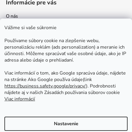
Informácie pre vás
u
O nás
Kontakt
Vážime si vaše súkromie
Doprava a platby
Používame súbory cookie na zlepšenie webu,
Ako nakupovať
personalizáciu reklám (ads personalization) a meranie ich
Obchodné podmienky
účinnosti. Môžeme spracúvať vaše osobné údaje, ako je IP
adresa alebo údaje o prehliadaní.
Ochrana osobných údajov
Odstúpenie od zmluvy
Viac informácií o tom, ako Google spracúva údaje, nájdete
na stránke Ako Google používa údaje(link
https://business.safety.google/privacy/
⁩). Podrobnosti
Prijímame online platby
nájdete aj v našich Zásadách používania súborov cookie
Viac informácií
Nastavenie
Vytvoril Shoptet