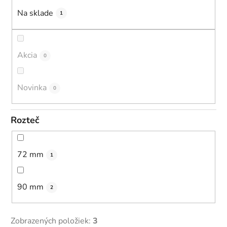
u
Na sklade
1
k
t
o
Akcia
0
v
Novinka
0
Rozteč
72 mm
1
90 mm
2
Zobrazených položiek:
3