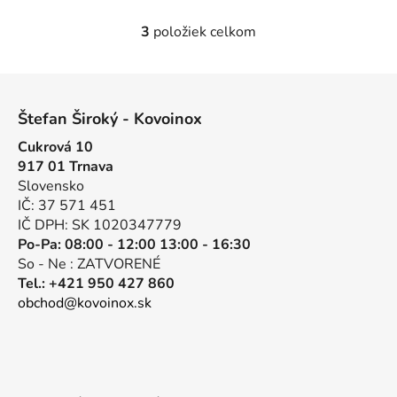
3
položiek celkom
O
v
l
Z
á
á
d
Štefan Široký - Kovoinox
p
a
Cukrová 10
ä
c
917 01 Trnava
t
i
Slovensko
e
i
IČ: 37 571 451
p
e
IČ DPH: SK 1020347779
r
Po-Pa: 08:00 - 12:00 13:00 - 16:30
v
So - Ne : ZATVORENÉ
k
Tel.: +421 950 427 860
y
obchod@kovoinox.sk
v
ý
p
i
s