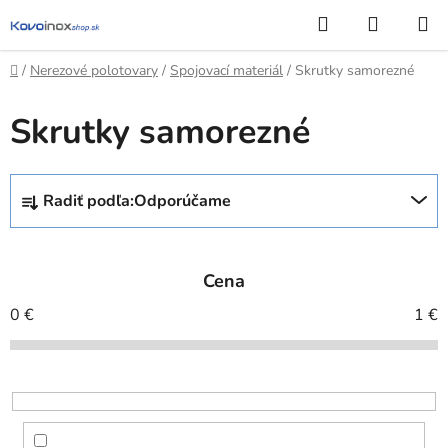
Prejsť
Hľadať
NÁKUP
na
KOŠÍK
obsah
Domov
/
Nerezové polotovary
/
Spojovací materiál
/
Skrutky samorezné
Skrutky samorezné
R
Radiť podľa:
Odporúčame
a
d
e
Cena
n
i
0
€
1
€
e
p
r
o
d