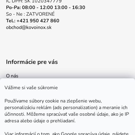
IČ DPH: SK 1020347779
r
Po-Pa: 08:00 - 12:00 13:00 - 16:30
v
So - Ne : ZATVORENÉ
k
Tel.: +421 950 427 860
y
obchod@kovoinox.sk
v
ý
p
i
s
Informácie pre vás
u
O nás
Kontakt
Vážime si vaše súkromie
Doprava a platby
Používame súbory cookie na zlepšenie webu,
Ako nakupovať
personalizáciu reklám (ads personalization) a meranie ich
Obchodné podmienky
účinnosti. Môžeme spracúvať vaše osobné údaje, ako je IP
adresa alebo údaje o prehliadaní.
Ochrana osobných údajov
Odstúpenie od zmluvy
Viac informácií o tom, ako Google spracúva údaje, nájdete