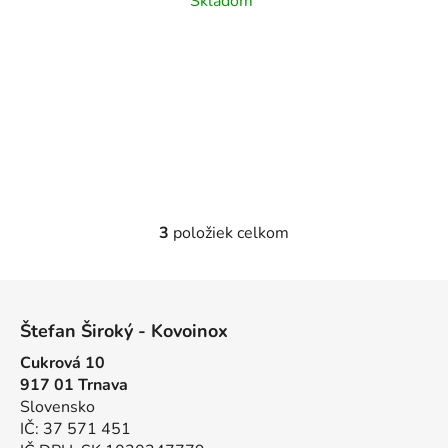
Skladom
ISO14586/DIN7982TX,
A2 /AISI304
3
položiek celkom
O
v
l
Z
á
á
d
Štefan Široký - Kovoinox
p
a
Cukrová 10
ä
c
917 01 Trnava
t
i
Slovensko
e
i
IČ: 37 571 451
p
e