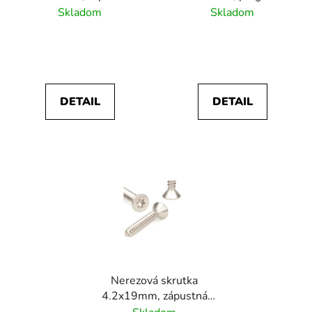
d
hlava, DIN 9050/ A2
hlava, DIN9048/
Skladom
Skladom
u
/AISI304
AISI304/ A2
k
t
o
v
DETAIL
DETAIL
Nerezová skrutka
4.2x19mm, zápustná
hlava TX20,