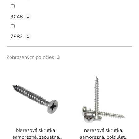
9048
1
7982
1
Zobrazených položiek:
3
V
ý
p
i
s
p
r
Nerezová skrutka
nerezová skrutka,
o
samorezná, zápustná
samorezná, poľgulatá