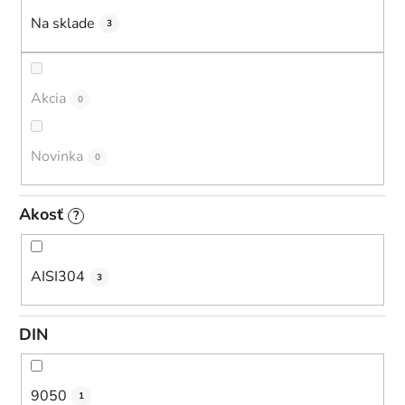
u
Na sklade
3
k
t
o
Akcia
0
v
Novinka
0
Akosť
?
AISI304
3
DIN
9050
1