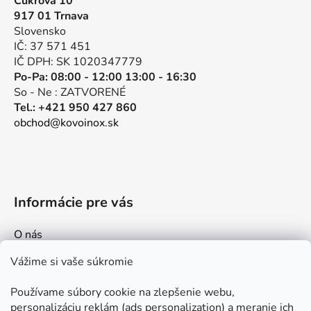
Cukrová 10
ä
917 01 Trnava
t
Slovensko
i
IČ: 37 571 451
e
IČ DPH: SK 1020347779
Po-Pa: 08:00 - 12:00 13:00 - 16:30
So - Ne : ZATVORENÉ
Tel.: +421 950 427 860
obchod@kovoinox.sk
Informácie pre vás
O nás
Kontakt
Vážime si vaše súkromie
Doprava a platby
Používame súbory cookie na zlepšenie webu,
Ako nakupovať
personalizáciu reklám (ads personalization) a meranie ich