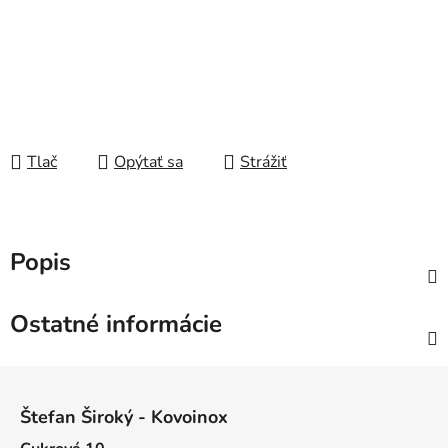
Tlač
Opýtať sa
Strážiť
Popis
Ostatné informácie
Z
á
Štefan Široký - Kovoinox
p