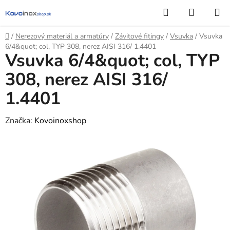
Prejsť
Hľadať
NÁKUP
na
KOŠÍK
obsah
Domov
/
Nerezový materiál a armatúry
/
Závitové fitingy
/
Vsuvka
/
Vsuvka
6/4&quot; col, TYP 308, nerez AISI 316/ 1.4401
Vsuvka 6/4&quot; col, TYP
308, nerez AISI 316/
1.4401
Značka:
Kovoinoxshop