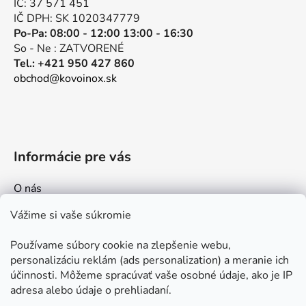
IČ: 37 571 451
p
e
IČ DPH: SK 1020347779
r
Po-Pa: 08:00 - 12:00 13:00 - 16:30
v
So - Ne : ZATVORENÉ
k
Tel.: +421 950 427 860
y
obchod@kovoinox.sk
v
ý
p
i
s
Informácie pre vás
u
O nás
Kontakt
Vážime si vaše súkromie
Doprava a platby
Používame súbory cookie na zlepšenie webu,
Ako nakupovať
personalizáciu reklám (ads personalization) a meranie ich
Obchodné podmienky
účinnosti. Môžeme spracúvať vaše osobné údaje, ako je IP
adresa alebo údaje o prehliadaní.
Ochrana osobných údajov