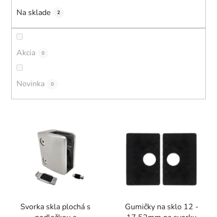
u
Na sklade
2
k
t
o
Akcia
0
v
Novinka
0
V
ý
p
i
s
p
r
Svorka skla plochá s
Gumičky na sklo 12 -
o