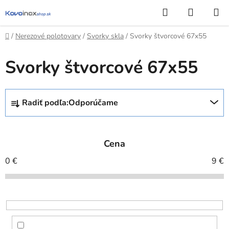
Prejsť
Hľadať
NÁKUP
na
KOŠÍK
obsah
Domov
/
Nerezové polotovary
/
Svorky skla
/
Svorky štvorcové 67x55
Svorky štvorcové 67x55
R
Radiť podľa:
Odporúčame
a
d
e
Cena
n
i
0
€
9
€
e
p
r
o
d