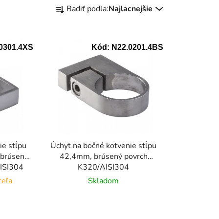
R
Radiť podľa:
Najlacnejšie
a
d
e
0301.4XS
Kód:
N22.0201.4BS
n
i
e
p
r
o
d
u
ie stĺpu
Úchyt na bočné kotvenie stĺpu
k
 brúsený
42,4mm, brúsený povrch
t
AISI304
K320/AISI304
o
teľa
Skladom
v