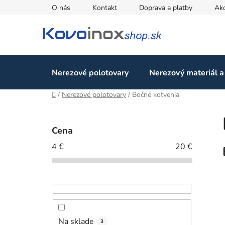
Prejsť
O nás
Kontakt
Doprava a platby
Ak
na
obsah
Nerezové polotovary
Nerezový materiál a
Domov
/
Nerezové polotovary
/
Bočné kotvenia
B
o
Cena
č
4
€
20
€
n
ý
p
a
n
e
Na sklade
3