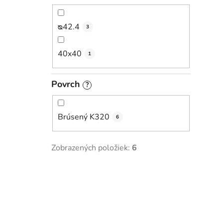
ᴓ42.4
3
40x40
1
Povrch
?
Brúsený K320
6
Zobrazených položiek:
6