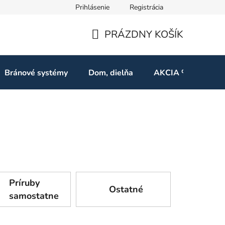
Prihlásenie
Registrácia
ov
Odstúpenie od zmluvy
PRÁZDNY KOŠÍK
NÁKUPNÝ
KOŠÍK
Bránové systémy
Dom, dielňa
AKCIA %
Kon
Príruby
Ostatné
samostatne