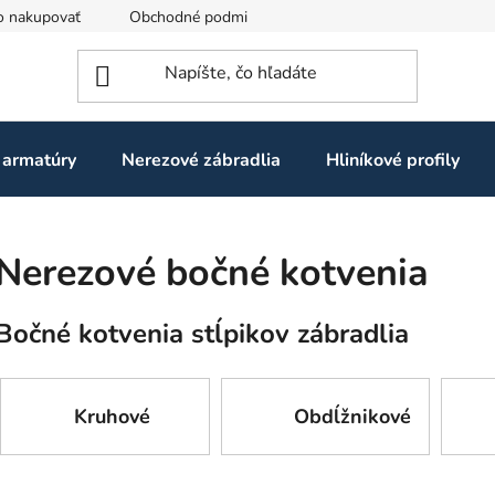
o nakupovať
Obchodné podmienky
Ochrana osobných údaj
 armatúry
Nerezové zábradlia
Hliníkové profily
Nerezové bočné kotvenia
Bočné kotvenia stĺpikov zábradlia
Kruhové
Obdĺžnikové