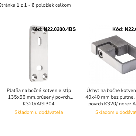
Stránka
1
z
1
-
6
položiek celkom
V
Kód:
N22.0200.4BS
Kód:
N22.
ý
p
s
p
r
o
d
Platňa na bočné kotvenie stĺp
Úchyt na bočné kotven
u
135x56 mm,brúsený povrch
40x40 mm bez platne,
k
K320/AISI304
povrch K320/ nerez 
t
Skladom u dodávateľa
Skladom u dodáva
o
v