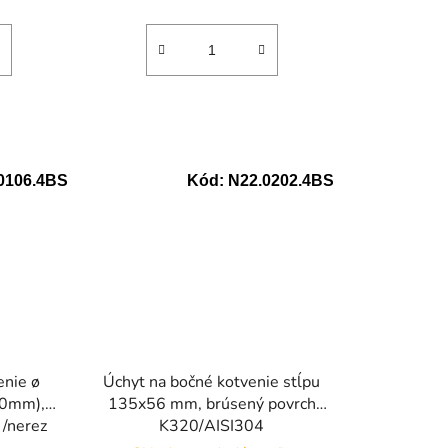
0106.4BS
Kód:
N22.0202.4BS
enie ø
Úchyt na bočné kotvenie stĺpu
0mm),
135x56 mm, brúsený povrch
 /nerez
K320/AISI304