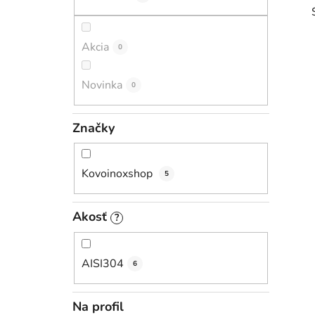
l
Akcia
0
Novinka
0
i
Značky
Kovoinoxshop
5
Akosť
?
AISI304
6
Na profil