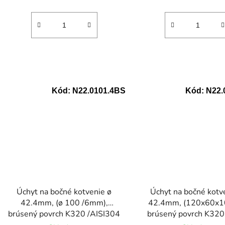
Kód:
N22.0101.4BS
Kód:
N22.
Úchyt na bočné kotvenie ø
Úchyt na bočné kotv
42.4mm, (ø 100 /6mm),
42.4mm, (120x60x1
brúsený povrch K320 /AISI304
brúsený povrch K320
AISI304