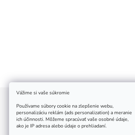
Vážime si vaše súkromie
Z
á
Používame súbory cookie na zlepšenie webu,
Štefan Široký - Kovoinox
p
personalizáciu reklám (ads personalization) a meranie
Cukrová 10
ich účinnosti. Môžeme spracúvať vaše osobné údaje,
ä
917 01 Trnava
ako je IP adresa alebo údaje o prehliadaní.
t
Slovensko