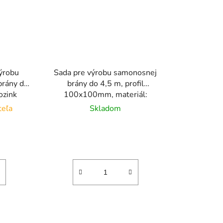
výrobu
Sada pre výrobu samonosnej
brány do
brány do 4,5 m, profil
ozink
100x100mm, materiál:
hlinik/pozink
teľa
Skladom