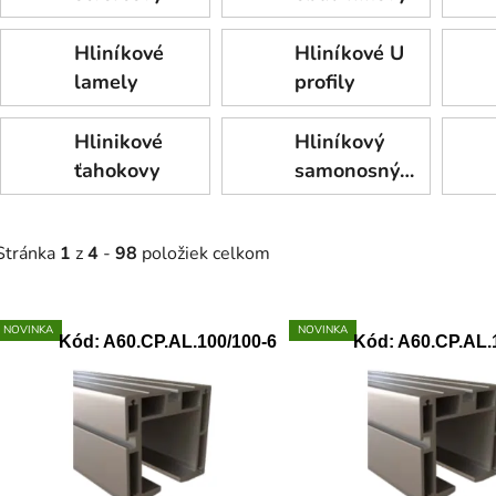
Hliníkové
Hliníkové U
lamely
profily
Hlinikové
Hliníkový
ťahokovy
samonosný
systém
Stránka
1
z
4
-
98
položiek celkom
V
NOVINKA
NOVINKA
Kód:
A60.CP.AL.100/100-6
Kód:
A60.CP.AL.
ý
p
s
p
r