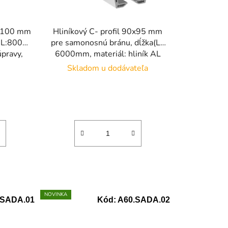
o
d
u
0x100 mm
Hliníkový C- profil 90x95 mm
k
 L:8000
pre samonosnú bránu, dĺžka(L):
t
pravy,
6000mm, materiál: hliník AL
o
Skladom u dodávateľa
v
NOVINKA
.SADA.01
Kód:
A60.SADA.02