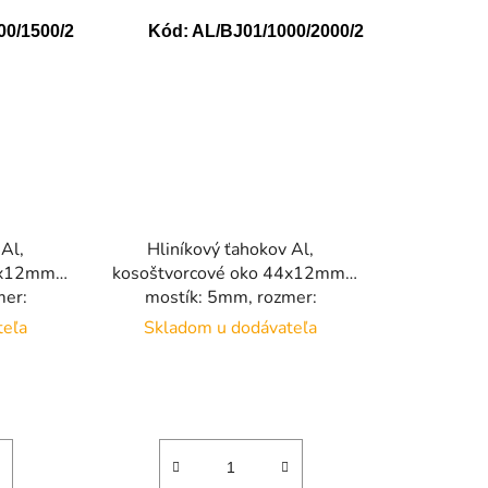
00/1500/2
Kód:
AL/BJ01/1000/2000/2
 Al,
Hliníkový ťahokov Al,
4x12mm,
kosoštvorcové oko 44x12mm,
mer:
mostík: 5mm, rozmer:
mm
1000x2000x2mm
teľa
Skladom u dodávateľa