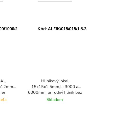
00/1000/2
Kód:
AL/JK/015/015/1.5-3
 Al,
Hliníkový jokel
4x12mm,
15x15x1.5mm,L: 3000 a
mer:
6000mm, prirodný hlíník bez
mm
povrchovej úpravy
teľa
Skladom