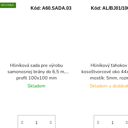
NOVINKA
Kód:
A60.SADA.03
Kód:
AL/BJ01/10
Hliníková sada pre výrobu
Hliníkový ťahokov
samonosnej brány do 6,5 m,
kosoštvorcové oko 4
profil 100x100 mm
mostík: 5mm, roz
(L:8000mm), materiál:
1000x1500x2
Skladom
Skladom u dodáva
hliník/pozink