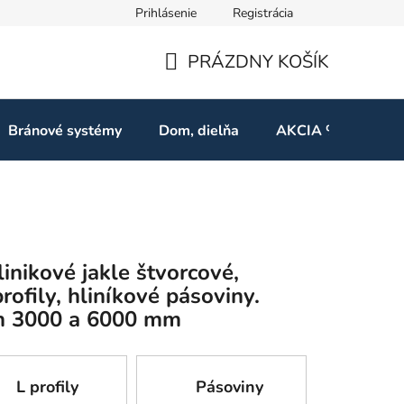
Prihlásenie
Registrácia
ov
Odstúpenie od zmluvy
PRÁZDNY KOŠÍK
NÁKUPNÝ
KOŠÍK
Bránové systémy
Dom, dielňa
AKCIA %
Kon
inikové jakle štvorcové,
rofily, hliníkové pásoviny.
ch 3000 a 6000 mm
L profily
Pásoviny