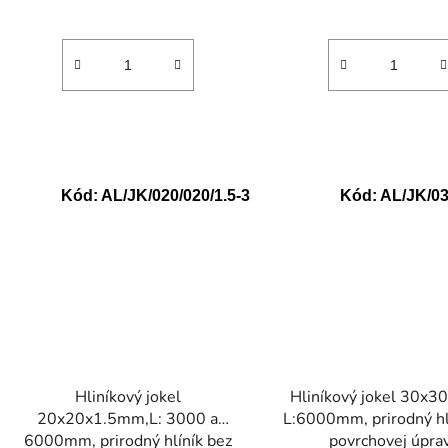
Kód:
AL/JK/020/020/1.5-3
Kód:
AL/JK/03
Hliníkový jokel
Hliníkový jokel 30x
20x20x1.5mm,L: 3000 a
L:6000mm, prirodný hl
6000mm, prirodný hlíník bez
povrchovej úpra