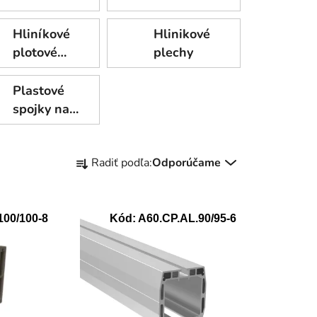
Hliníkové
Hlinikové
plotové
plechy
profily
Plastové
spojky na
profily
R
Radiť podľa:
Odporúčame
a
d
e
100/100-8
Kód:
A60.CP.AL.90/95-6
n
i
e
p
r