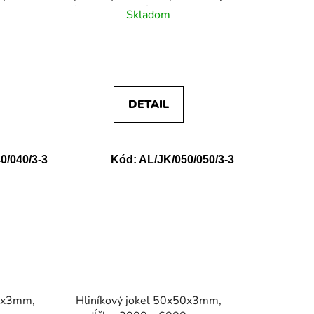
úpravy, materiál EN AW-6060
Skladom
DETAIL
0/040/3-3
Kód:
AL/JK/050/050/3-3
40x3mm,
Hliníkový jokel 50x50x3mm,