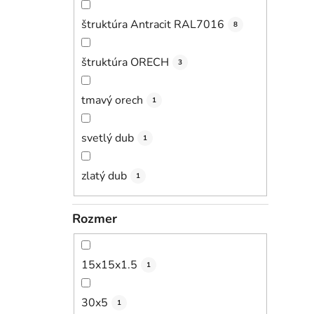
štruktúra Antracit RAL7016
8
štruktúra ORECH
3
tmavý orech
1
svetlý dub
1
zlatý dub
1
Rozmer
15x15x1.5
1
30x5
1