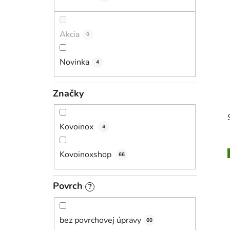
l
Akcia
0
Novinka
4
Značky
Kovoinox
4
Kovoinoxshop
66
Povrch
i
?
bez povrchovej úpravy
60