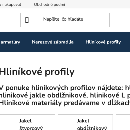
o nakupovať
Obchodné podmienky
Ochrana osobných údaj
 armatúry
Nerezové zábradlia
Hliníkové profily
Hliníkové profily
V ponuke hlinikových profilov nájdete: hl
hlinikové jakle obdlžnikové, hlinikové L p
Hlinikové materiály predávame v dĺžka
Jakel
Jakel
štvorcový
obdĺžnikový