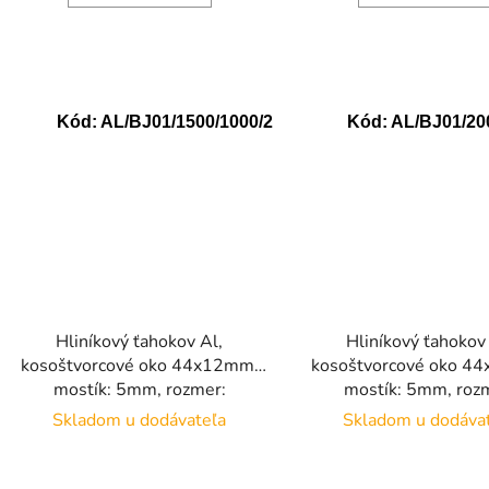
Kód:
AL/BJ01/1500/1000/2
Kód:
AL/BJ01/20
Hliníkový ťahokov Al,
Hliníkový ťahokov
kosoštvorcové oko 44x12mm,
kosoštvorcové oko 4
mostík: 5mm, rozmer:
mostík: 5mm, roz
1500x1000x2mm
2000x1000x2
Skladom u dodávateľa
Skladom u dodáva