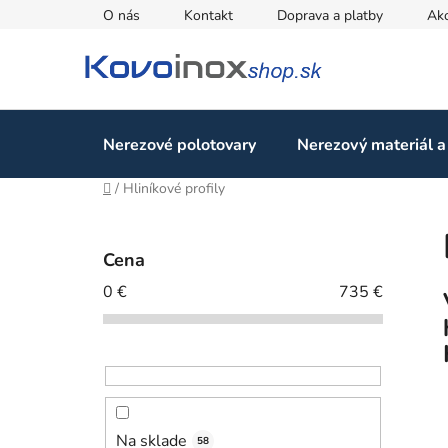
Prejsť
O nás
Kontakt
Doprava a platby
Ak
na
obsah
Nerezové polotovary
Nerezový materiál a
Domov
/
Hliníkové profily
B
o
Cena
č
0
€
735
€
n
ý
p
a
n
e
Na sklade
58