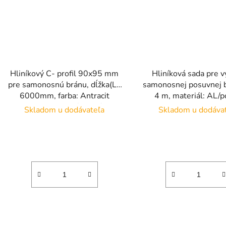
Hliníkový C- profil 90x95 mm
Hliníková sada pre 
pre samonosnú bránu, dĺžka(L):
samonosnej posuvnej 
6000mm, farba: Antracit
4 m, materiál: AL/p
RAL7016, materiál: hliník AL
Skladom u dodávateľa
Skladom u dodáva