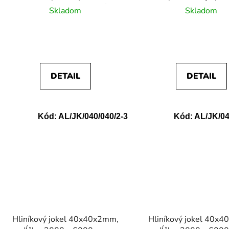
povrchovej úpravy, materiál EN
Skladom
Skladom
AW-6060
DETAIL
DETAIL
Kód:
AL/JK/040/040/2-3
Kód:
AL/JK/04
Hliníkový jokel 40x40x2mm,
Hliníkový jokel 40x