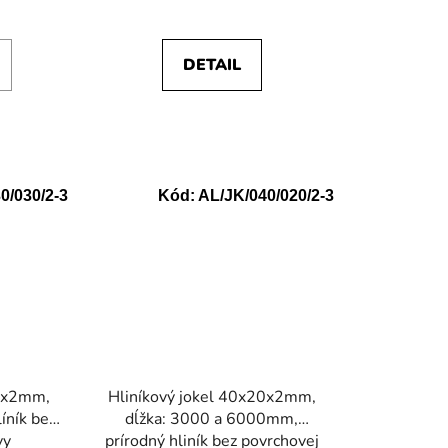
DETAIL
0/030/2-3
Kód:
AL/JK/040/020/2-3
30x2mm,
Hliníkový jokel 40x20x2mm,
íník bez
dĺžka: 3000 a 6000mm,
vy
prírodný hliník bez povrchovej