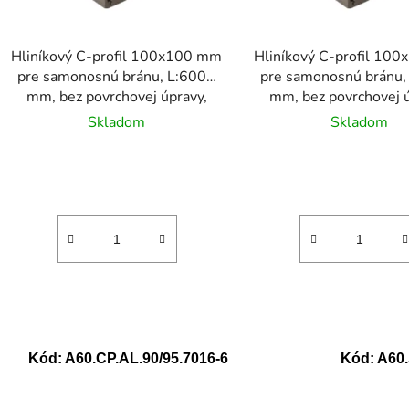
o
d
Hliníkový C-profil 100x100 mm
Hliníkový C-profil 10
u
pre samonosnú bránu, L:6000
pre samonosnú bránu,
k
mm, bez povrchovej úpravy,
mm, bez povrchovej ú
t
material hliník
material hliník
Skladom
Skladom
o
v
Kód:
A60.CP.AL.90/95.7016-6
Kód:
A60