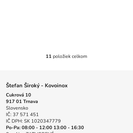
11
položiek celkom
O
v
l
Z
á
á
d
Štefan Široký - Kovoinox
p
a
Cukrová 10
ä
c
917 01 Trnava
t
i
Slovensko
e
i
IČ: 37 571 451
p
e
IČ DPH: SK 1020347779
r
Po-Pa: 08:00 - 12:00 13:00 - 16:30
v