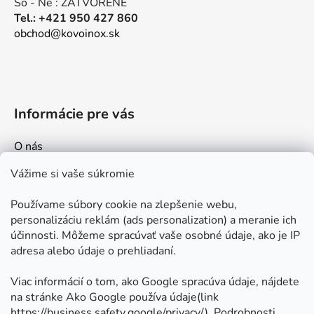
So - Ne : ZATVORENÉ
k
Tel.: +421 950 427 860
y
obchod@kovoinox.sk
v
ý
p
i
s
Informácie pre vás
u
O nás
Kontakt
Vážime si vaše súkromie
Doprava a platby
Používame súbory cookie na zlepšenie webu,
Ako nakupovať
personalizáciu reklám (ads personalization) a meranie ich
Obchodné podmienky
účinnosti. Môžeme spracúvať vaše osobné údaje, ako je IP
adresa alebo údaje o prehliadaní.
Ochrana osobných údajov
Odstúpenie od zmluvy
Viac informácií o tom, ako Google spracúva údaje, nájdete
na stránke Ako Google používa údaje(link
https://business.safety.google/privacy/
⁩). Podrobnosti