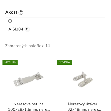
Akosť
?
AISI304
11
Zobrazených položiek:
11
V
NOVINKA
NOVINKA
ý
p
i
s
p
r
Nerezová petlica
Nerezový úzáver
o
100x28x1.5mm, nerez
62x48mm, nerez