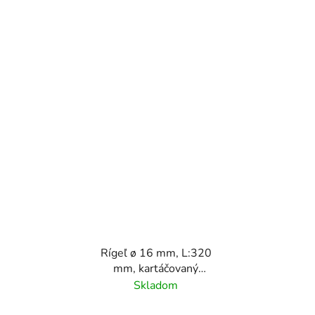
Rígeľ ø 16 mm, L:320
mm, kartáčovaný
povrch/ nerez AISI304
Skladom