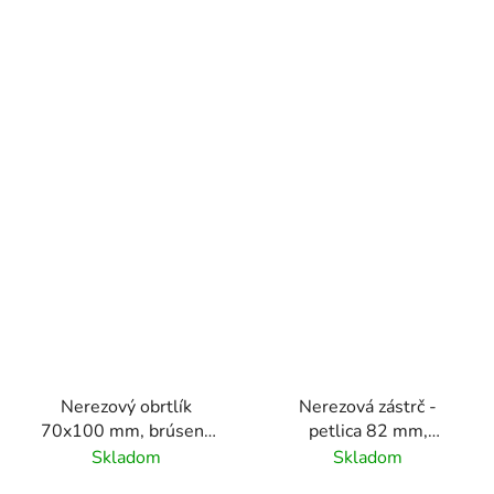
K320/nerez AISI304
Nerezový obrtlík
Nerezová zástrč -
70x100 mm, brúsený
petlica 82 mm,
povrch/ nerez AISI304
AISI304,1.4301
Skladom
Skladom