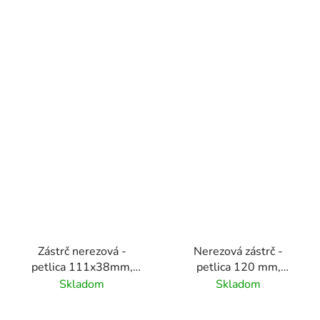
Zástrč nerezová -
Nerezová zástrč -
petlica 111x38mm,
petlica 120 mm,
leštený povrch/ nerez
AISI304,1.4301
Skladom
Skladom
AISI304