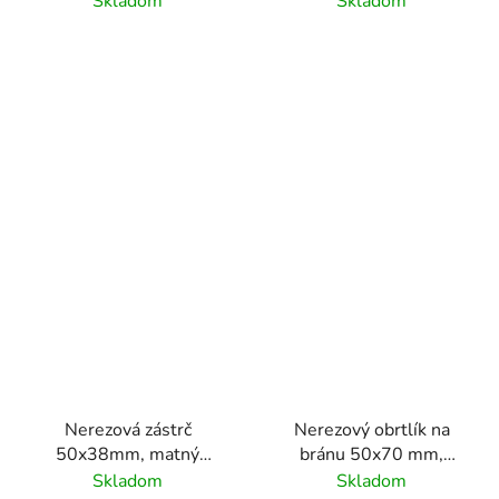
Skladom
Skladom
Nerezová zástrč
Nerezový obrtlík na
50x38mm, matný
bránu 50x70 mm,
povrch/ nerez AISI304
brúsený povrch
Skladom
Skladom