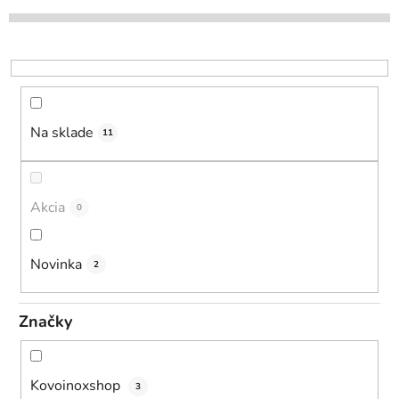
e
p
r
o
d
u
Na sklade
11
k
t
o
Akcia
0
v
Novinka
2
Značky
Kovoinoxshop
3