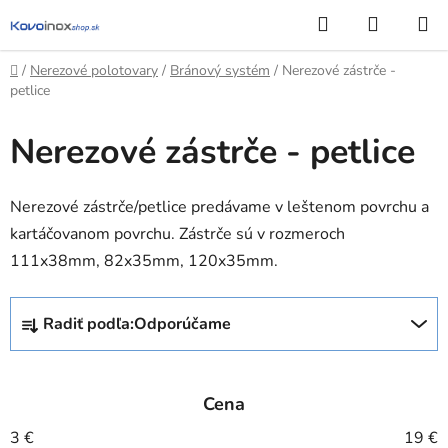
Prejsť
Hľadať
NÁKUP
na
KOŠÍK
obsah
Domov
/
Nerezové polotovary
/
Bránový systém
/
Nerezové zástrče -
petlice
Nerezové zástrče - petlice
Nerezové zástrče/petlice predávame v leštenom povrchu a
kartáčovanom povrchu. Zástrče sú v rozmeroch
111x38mm, 82x35mm, 120x35mm.
R
Radiť podľa:
Odporúčame
a
d
e
Cena
n
i
3
€
19
€