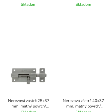
d
AISI304. 1.4301
AISI304, 1.4301
Skladom
Skladom
u
k
t
o
v
Nerezová zástrč 25x37
Nerezová zástrč 40x37
mm, matný povrch/
mm, matný povrch/
nerez AISI304
nerez AISI304