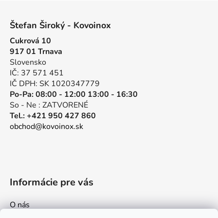
l
Z
á
á
d
Štefan Široký - Kovoinox
p
a
Cukrová 10
ä
c
917 01 Trnava
t
i
Slovensko
e
i
IČ: 37 571 451
p
e
IČ DPH: SK 1020347779
r
Po-Pa: 08:00 - 12:00 13:00 - 16:30
v
So - Ne : ZATVORENÉ
k
Tel.: +421 950 427 860
y
obchod@kovoinox.sk
v
ý
p
i
s
Informácie pre vás
u
O nás