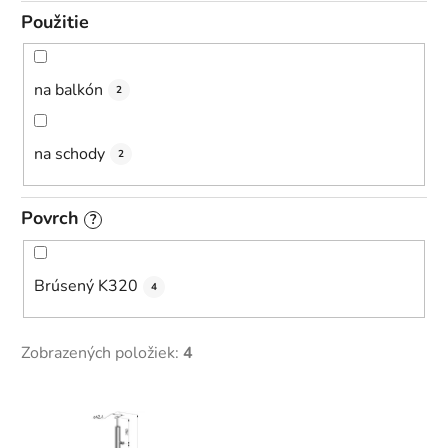
Použitie
na balkón
2
na schody
2
Povrch
?
Brúsený K320
4
Zobrazených položiek:
4
V
ý