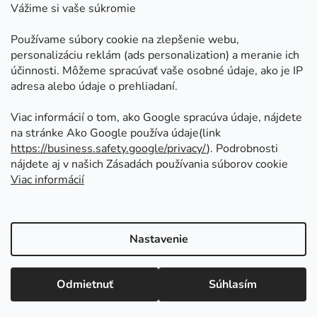
Kontakt
Vážime si vaše súkromie
Doprava a platby
Používame súbory cookie na zlepšenie webu,
Ako nakupovať
personalizáciu reklám (ads personalization) a meranie ich
Obchodné podmienky
účinnosti. Môžeme spracúvať vaše osobné údaje, ako je IP
adresa alebo údaje o prehliadaní.
Ochrana osobných údajov
Odstúpenie od zmluvy
Viac informácií o tom, ako Google spracúva údaje, nájdete
na stránke Ako Google používa údaje(link
https://business.safety.google/privacy/
⁩). Podrobnosti
Prijímame online platby
nájdete aj v našich Zásadách používania súborov cookie
Viac informácií
Nastavenie
Vytvoril Shoptet
Copyright 2026
Kovoinoxshop.sk - všetko pre
Odmietnuť
Súhlasím
zábradlia, brány a ploty
. Všetky práva vyhradené.
Upraviť nastavenie cookies