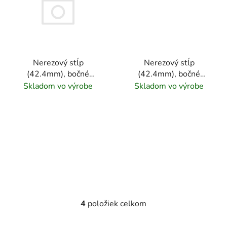
Nerezový stĺp
Nerezový stĺp
(42.4mm), bočné
(42.4mm), bočné
kotvenie, 5 x držiakový
kotvenie, 5 x držiakový
Skladom vo výrobe
Skladom vo výrobe
výplň, prechodný, vrch
výplň, prechodný, vrch
nastaviteľný, brúsený
pevný, brúsený povrch
povrch K320/ nerez
K320/ nerez AISI304
AISI304
4
položiek celkom
O
v