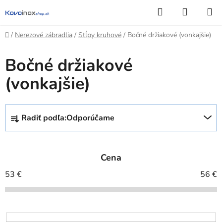
Prejsť
Hľadať
NÁKUP
na
KOŠÍK
obsah
Domov
/
Nerezové zábradlia
/
Stĺpy kruhové
/
Bočné držiakové (vonkajšie)
Bočné držiakové
(vonkajšie)
R
Radiť podľa:
Odporúčame
a
d
e
Cena
n
i
53
€
56
€
e
p
r