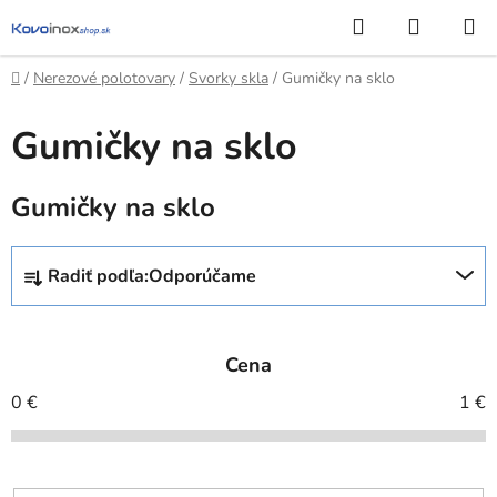
Prejsť
Hľadať
NÁKUP
na
KOŠÍK
obsah
Domov
/
Nerezové polotovary
/
Svorky skla
/
Gumičky na sklo
Gumičky na sklo
Gumičky na sklo
R
Radiť podľa:
Odporúčame
a
d
e
Cena
n
i
0
€
1
€
e
p
r