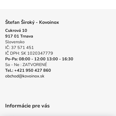
v
l
Z
á
á
d
Štefan Široký - Kovoinox
p
a
Cukrová 10
ä
c
917 01 Trnava
t
i
Slovensko
e
i
IČ: 37 571 451
p
e
IČ DPH: SK 1020347779
r
Po-Pa: 08:00 - 12:00 13:00 - 16:30
v
So - Ne : ZATVORENÉ
k
Tel.: +421 950 427 860
y
obchod@kovoinox.sk
v
ý
p
i
s
Informácie pre vás
u