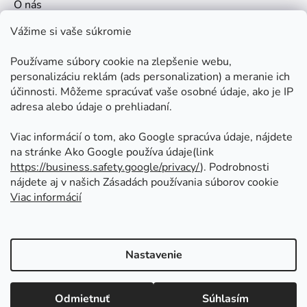
O nás
Kontakt
Vážime si vaše súkromie
Doprava a platby
Používame súbory cookie na zlepšenie webu,
Ako nakupovať
personalizáciu reklám (ads personalization) a meranie ich
Obchodné podmienky
účinnosti. Môžeme spracúvať vaše osobné údaje, ako je IP
adresa alebo údaje o prehliadaní.
Ochrana osobných údajov
Odstúpenie od zmluvy
Viac informácií o tom, ako Google spracúva údaje, nájdete
na stránke Ako Google používa údaje(link
https://business.safety.google/privacy/
⁩). Podrobnosti
Prijímame online platby
nájdete aj v našich Zásadách používania súborov cookie
Viac informácií
Nastavenie
Vytvoril Shoptet
Copyright 2026
Kovoinoxshop.sk - všetko pre
Odmietnuť
Súhlasím
zábradlia, brány a ploty
. Všetky práva vyhradené.