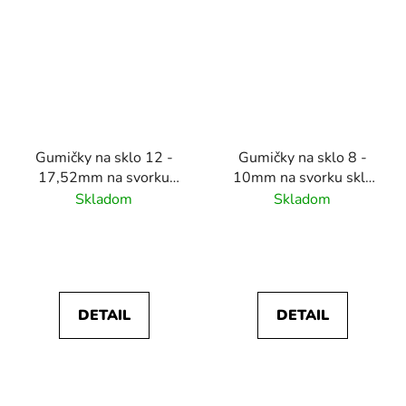
Gumičky na sklo 12 -
Gumičky na sklo 8 -
17,52mm na svorku
10mm na svorku skla
skla
N01.6050/6060.4XS,
Skladom
Skladom
N01.50K3.4XS/4BS,
balenie: 2 ks gumičiek
balenie: 2 ks gumičiek
DETAIL
DETAIL