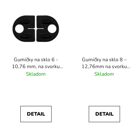
Gumičky na sklo 6 -
Gumičky na sklo 8 –
10,76 mm, na svorku
12,76mm na svorku
skla oválnu (50x40x26),
skla (52x52x32mm),
Skladom
Skladom
balenie: 2ks, na svorky
balenie : 2ks, na svorky
skla N01.50D1.4BS /
skla N01.52K2.4XS
4XS/ 4BP
/4BS
DETAIL
DETAIL