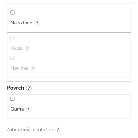
o
d
u
Na sklade
7
k
t
o
Akcia
0
v
Novinka
0
Povrch
?
Guma
1
Zobrazených položiek:
7