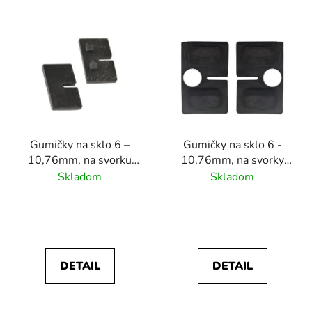
V
ý
p
i
s
p
r
Gumičky na sklo 6 –
Gumičky na sklo 6 -
o
10,76mm, na svorku
10,76mm, na svorky
d
skla štvorcovú
skla:
Skladom
Skladom
u
(45x45x26mm),
N01.45K2.4XS/4XP/ZXM.7
k
balenie: 2ks, na svorky
balenie: 2 ks
t
skla N01.45K1.4XS
o
/4XP /4BS /4BP
v
DETAIL
DETAIL