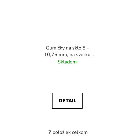
Gumičky na sklo 8 -
10,76 mm, na svorku
skla oválnu
Skladom
(63x45x27mm),
balenie: 2 ks, na svorky
skla N01.63D1.4XS
/4BS
DETAIL
7
položiek celkom
O