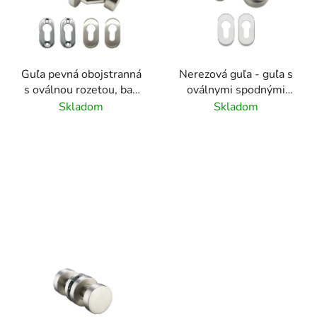
i
s
p
r
Guľa pevná obojstranná
Nerezová guľa - guľa s
o
s oválnou rozetou, bal:
oválnymi spodnými
d
1 pár + spodné rozety,
rozetami, vyhnutá,
Skladom
Skladom
u
brúsený povrch K320/
obojstanne otočná,
k
nerez AISI304
balenie obsahuje
t
spodné rozety, brúsená
o
nerez
v