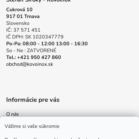
p
a
Cukrová 10
ä
c
917 01 Trnava
t
i
Slovensko
e
i
IČ: 37 571 451
p
e
IČ DPH: SK 1020347779
r
Po-Pa: 08:00 - 12:00 13:00 - 16:30
v
So - Ne : ZATVORENÉ
k
Tel.: +421 950 427 860
y
obchod@kovoinox.sk
v
ý
p
i
s
Informácie pre vás
u
O nás
Kontakt
Vážime si vaše súkromie
Doprava a platby