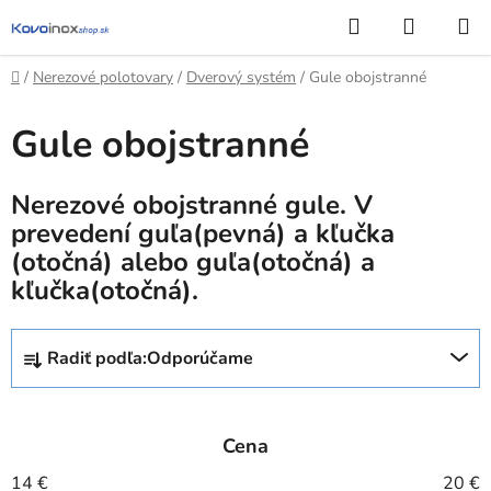
Prejsť
Hľadať
NÁKUP
na
KOŠÍK
obsah
Domov
/
Nerezové polotovary
/
Dverový systém
/
Gule obojstranné
Gule obojstranné
Nerezové obojstranné gule. V
prevedení guľa(pevná) a kľučka
(otočná) alebo guľa(otočná) a
kľučka(otočná).
R
Radiť podľa:
Odporúčame
a
d
e
Cena
n
i
14
€
20
€