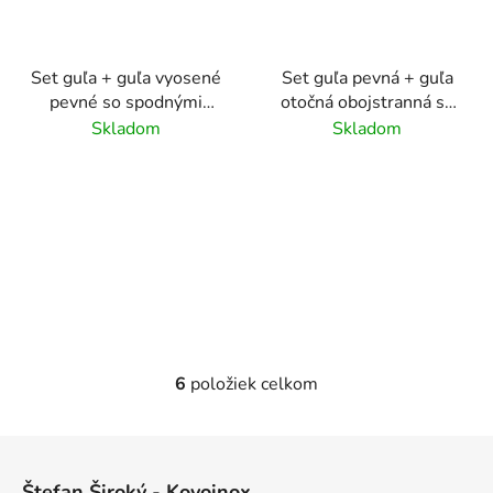
Set guľa + guľa vyosené
Set guľa pevná + guľa
pevné so spodnými
otočná obojstranná so
rozetami, brúsený
spodnými rozetami na
Skladom
Skladom
povrch K320/ nerez
cylindrickú vložku,
AISI304
brúsený povrch/ nerez
AISI304
6
položiek celkom
O
v
l
Z
á
á
d
Štefan Široký - Kovoinox