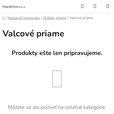
Prejsť
Hľadať
NÁKUP
na
KOŠÍK
obsah
Domov
/
Nerezové polotovary
/
Držiaky výplne
/
Valcové priame
Valcové priame
Produkty ešte len pripravujeme.
Môžete sa ale pozrieť na ostatné kategórie.