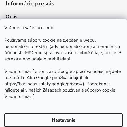
Informácie pre vás
O nás
Kontakt
Vážime si vaše súkromie
Doprava a platby
Používame súbory cookie na zlepšenie webu,
Ako nakupovať
personalizáciu reklám (ads personalization) a meranie ich
Obchodné podmienky
účinnosti. Môžeme spracúvať vaše osobné údaje, ako je IP
adresa alebo údaje o prehliadaní.
Ochrana osobných údajov
Odstúpenie od zmluvy
Viac informácií o tom, ako Google spracúva údaje, nájdete
na stránke Ako Google používa údaje(link
https://business.safety.google/privacy/
⁩). Podrobnosti
Prijímame online platby
nájdete aj v našich Zásadách používania súborov cookie
Viac informácií
Nastavenie