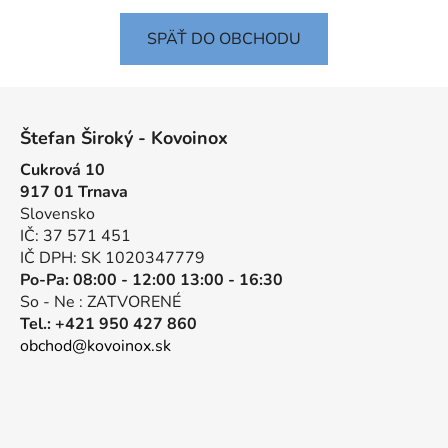
SPÄŤ DO OBCHODU
Z
á
Štefan Široký - Kovoinox
p
Cukrová 10
ä
917 01 Trnava
t
Slovensko
i
IČ: 37 571 451
e
IČ DPH: SK 1020347779
Po-Pa: 08:00 - 12:00 13:00 - 16:30
So - Ne : ZATVORENÉ
Tel.: +421 950 427 860
obchod@kovoinox.sk