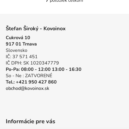
7
položiek celkom
O
v
l
Z
á
á
d
Štefan Široký - Kovoinox
p
a
Cukrová 10
ä
c
917 01 Trnava
t
i
Slovensko
e
i
IČ: 37 571 451
p
e
IČ DPH: SK 1020347779
r
Po-Pa: 08:00 - 12:00 13:00 - 16:30
v
So - Ne : ZATVORENÉ
k
Tel.: +421 950 427 860
y
obchod@kovoinox.sk
v
ý
p
i
s
Informácie pre vás
u