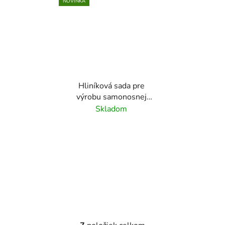
NOVINKA
Hliníková sada pre
výrobu samonosnej
brány do 6,5 m, profil
Skladom
100x100 mm
(L:8000mm), materiál:
hliník/pozink