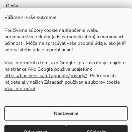
O nás
Kontakt
Vážime si vaše súkromie
Doprava a platby
Používame súbory cookie na zlepšenie webu,
Ako nakupovať
personalizáciu reklám (ads personalization) a meranie ich
Obchodné podmienky
účinnosti. Môžeme spracúvať vaše osobné údaje, ako je IP
adresa alebo údaje o prehliadaní.
Ochrana osobných údajov
Odstúpenie od zmluvy
Viac informácií o tom, ako Google spracúva údaje, nájdete
na stránke Ako Google používa údaje(link
https://business.safety.google/privacy/
⁩). Podrobnosti
Prijímame online platby
nájdete aj v našich Zásadách používania súborov cookie
Viac informácií
Nastavenie
Vytvoril Shoptet
Copyright 2026
Kovoinoxshop.sk - všetko pre
Vážení zákazníci naša predajňa bude od 30.7 do 3.8 ZATVORENÁ z