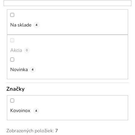
r
o
d
u
Na sklade
4
k
t
o
Akcia
0
v
Novinka
4
Značky
Kovoinox
4
Zobrazených položiek:
7