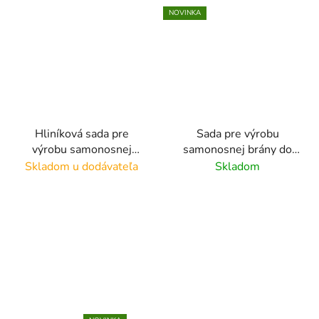
NOVINKA
Hliníková sada pre
Sada pre výrobu
výrobu samonosnej
samonosnej brány do
posuvnej brány do 4 m,
4,5 m, profil
Skladom u dodávateľa
Skladom
materiál: AL/pozink
100x100mm, materiál:
hlinik/pozink