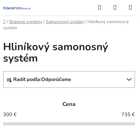
Prejsť
Hľadať
NÁKUP
na
KOŠÍK
obsah
Domov
/
Bránové systémy
/
Samonosný systém
/
Hliníkový samonosný
systém
Hliníkový samonosný
systém
R
Radiť podľa:
Odporúčame
a
d
e
Cena
n
i
300
€
735
€
e
p