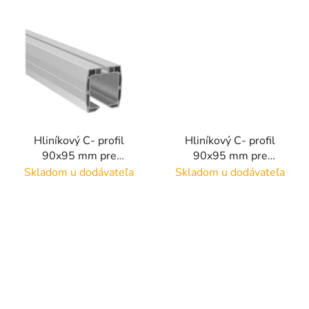
Hliníkový C- profil
Hliníkový C- profil
90x95 mm pre
90x95 mm pre
samonosnú bránu,
samonosnú bránu,
Skladom u dodávateľa
Skladom u dodávateľa
dĺžka(L): 6000mm,
dĺžka(L): 6000mm,
materiál: hliník AL
farba: Antracit
RAL7016, materiál:
hliník AL