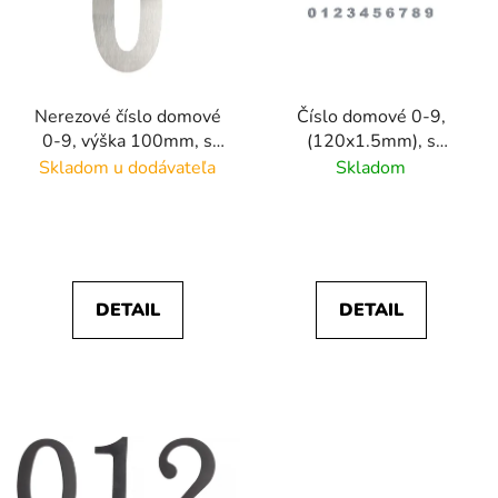
i
s
p
r
Nerezové číslo domové
Číslo domové 0-9,
o
0-9, výška 100mm, s
(120x1.5mm), s
d
obojstrannou páskou,
obojstrannou páskou,
Skladom u dodávateľa
Skladom
u
brúsená nerez K320
brúsená nerez K320
k
t
o
v
DETAIL
DETAIL