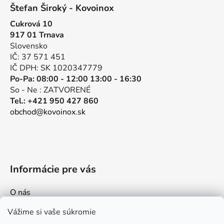
á
d
Štefan Široký - Kovoinox
p
a
Cukrová 10
ä
c
917 01 Trnava
t
i
Slovensko
e
i
IČ: 37 571 451
p
e
IČ DPH: SK 1020347779
r
Po-Pa: 08:00 - 12:00 13:00 - 16:30
v
So - Ne : ZATVORENÉ
k
Tel.: +421 950 427 860
y
obchod@kovoinox.sk
v
ý
p
i
s
Informácie pre vás
u
O nás
Kontakt
Vážime si vaše súkromie
Doprava a platby