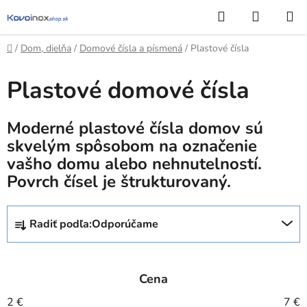
Prejsť
Hľadať
NÁKUP
na
KOŠÍK
obsah
Domov
/
Dom, dielňa
/
Domové čísla a písmená
/
Plastové čísla
Plastové domové čísla
Moderné plastové čísla domov sú
skvelým spôsobom na označenie
vašho domu alebo nehnutelností.
Povrch čísel je štrukturovaný.
R
Radiť podľa:
Odporúčame
a
d
e
Cena
n
i
2
€
7
€