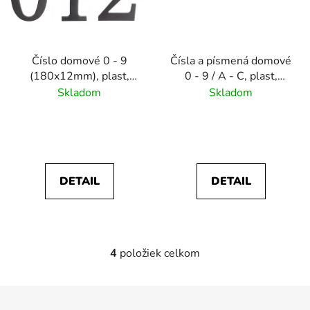
Číslo domové 0 - 9
Čísla a písmená domové
(180x12mm), plast,
0 - 9 / A - C, plast,
farba: čierna
farba: hnedá
Skladom
Skladom
DETAIL
DETAIL
4
položiek celkom
O
v
l
Z
á