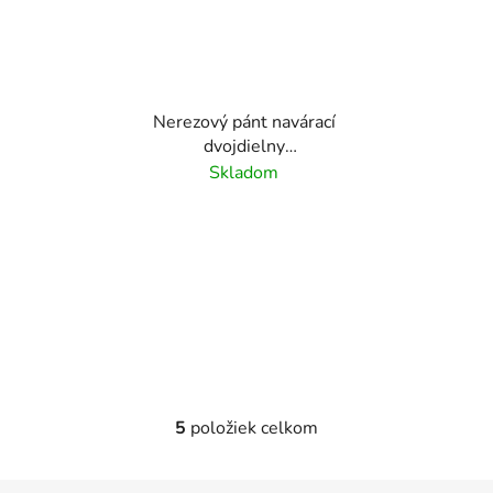
Nerezový pánt navárací
dvojdielny
140x16.5mm / nerez
Skladom
AISI304 /AN8132
5
položiek celkom
O
v
l
Z