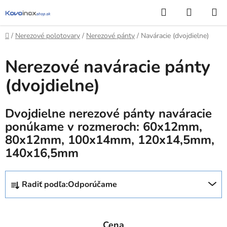
Prejsť
Hľadať
NÁKUP
na
KOŠÍK
obsah
Domov
/
Nerezové polotovary
/
Nerezové pánty
/
Naváracie (dvojdielne)
Nerezové naváracie pánty
(dvojdielne)
Dvojdielne nerezové pánty naváracie
ponúkame v rozmeroch: 60x12mm,
80x12mm, 100x14mm, 120x14,5mm,
140x16,5mm
R
Radiť podľa:
Odporúčame
a
d
e
Cena