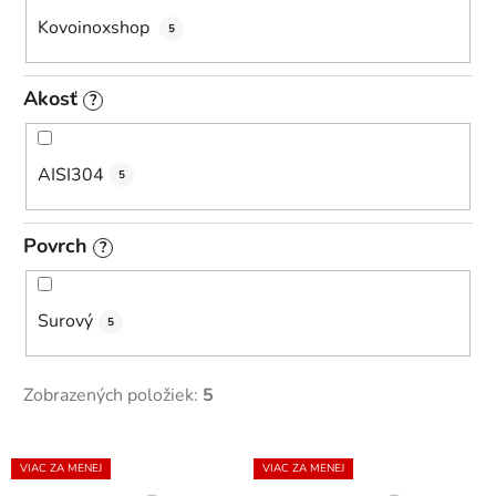
Kovoinoxshop
5
Akosť
?
AISI304
5
Povrch
?
Surový
5
Zobrazených položiek:
5
V
VIAC ZA MENEJ
VIAC ZA MENEJ
ý