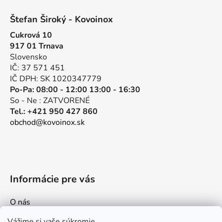
á
á
d
Štefan Široký - Kovoinox
p
a
Cukrová 10
ä
c
917 01 Trnava
t
i
Slovensko
e
i
IČ: 37 571 451
p
e
IČ DPH: SK 1020347779
r
Po-Pa: 08:00 - 12:00 13:00 - 16:30
v
So - Ne : ZATVORENÉ
k
Tel.: +421 950 427 860
y
obchod@kovoinox.sk
v
ý
p
i
s
Informácie pre vás
u
O nás
Kontakt
Vážime si vaše súkromie