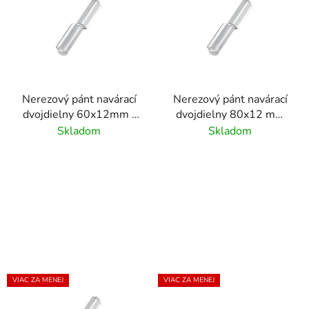
p
i
s
p
r
Nerezový pánt navárací
Nerezový pánt navárací
o
dvojdielny 60x12mm /
dvojdielny 80x12 mm
d
nerez AISI304/AN8132
/AISI304/AN8132
Skladom
Skladom
u
k
t
o
v
VIAC ZA MENEJ
VIAC ZA MENEJ