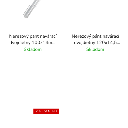
Nerezový pánt navárací
Nerezový pánt navárací
dvojdielny 100x14mm
dvojdielny 120x14,5
/nerez
mm /AISI304/AN8132
Skladom
Skladom
AISI304/AN8132
VIAC ZA MENEJ