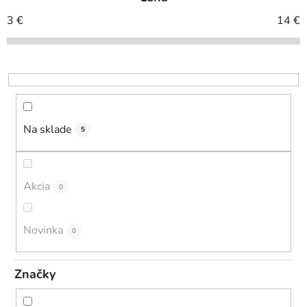
n
i
3
€
14
€
e
p
r
o
d
u
Na sklade
5
k
t
o
Akcia
0
v
Novinka
0
Značky