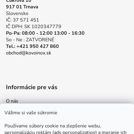
Cukrová 10
ä
917 01 Trnava
t
Slovensko
i
IČ: 37 571 451
e
IČ DPH: SK 1020347779
Po-Pa: 08:00 - 12:00 13:00 - 16:30
So - Ne : ZATVORENÉ
Tel.: +421 950 427 860
obchod@kovoinox.sk
Informácie pre vás
O nás
Kontakt
Vážime si vaše súkromie
Doprava a platby
Používame súbory cookie na zlepšenie webu,
Ako nakupovať
personalizáciu reklám (ads personalization) a meranie ich