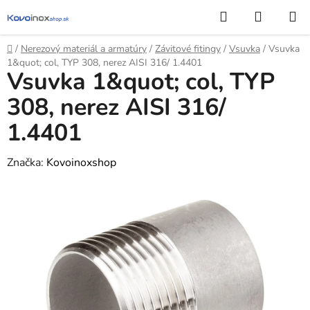
Prejsť
Hľadať
NÁKUP
na
KOŠÍK
obsah
Domov
/
Nerezový materiál a armatúry
/
Závitové fitingy
/
Vsuvka
/
Vsuvka
1&quot; col, TYP 308, nerez AISI 316/ 1.4401
Vsuvka 1&quot; col, TYP
308, nerez AISI 316/
1.4401
Značka:
Kovoinoxshop