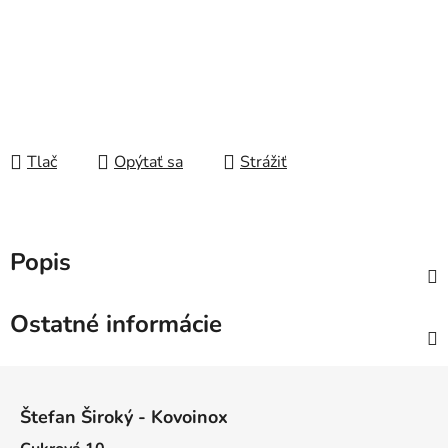
Tlač
Opýtať sa
Strážiť
Popis
Ostatné informácie
Z
á
Štefan Široký - Kovoinox
p