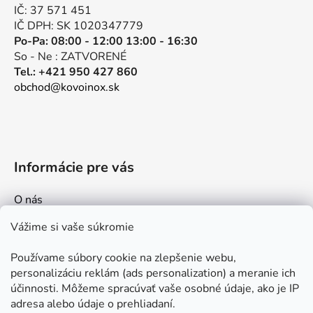
i
IČ: 37 571 451
e
IČ DPH: SK 1020347779
Po-Pa: 08:00 - 12:00 13:00 - 16:30
So - Ne : ZATVORENÉ
Tel.: +421 950 427 860
obchod@kovoinox.sk
Informácie pre vás
O nás
Kontakt
Vážime si vaše súkromie
Doprava a platby
Používame súbory cookie na zlepšenie webu,
Ako nakupovať
personalizáciu reklám (ads personalization) a meranie ich
Obchodné podmienky
účinnosti. Môžeme spracúvať vaše osobné údaje, ako je IP
adresa alebo údaje o prehliadaní.
Ochrana osobných údajov