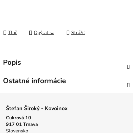
Tlač
Opýtať sa
Strážiť
Popis
Ostatné informácie
Z
á
Štefan Široký - Kovoinox
p
Cukrová 10
ä
917 01 Trnava
t
Slovensko