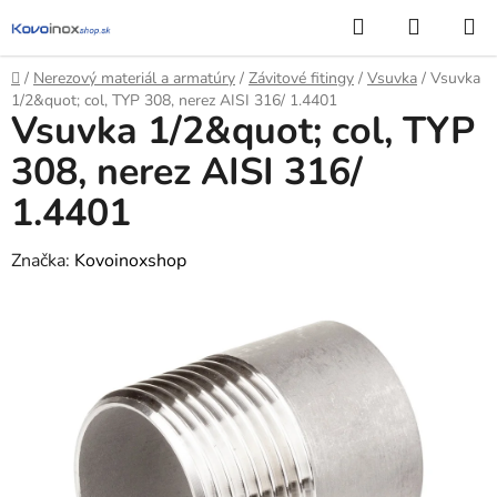
Prejsť
Hľadať
NÁKUP
na
KOŠÍK
obsah
Domov
/
Nerezový materiál a armatúry
/
Závitové fitingy
/
Vsuvka
/
Vsuvka
1/2&quot; col, TYP 308, nerez AISI 316/ 1.4401
Vsuvka 1/2&quot; col, TYP
308, nerez AISI 316/
1.4401
Značka:
Kovoinoxshop