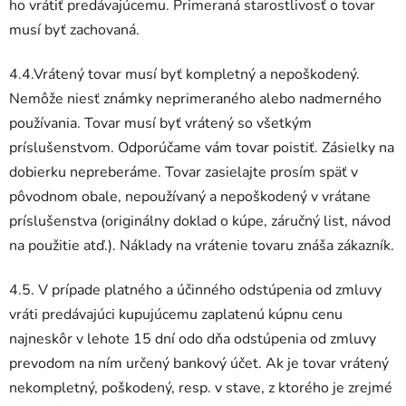
ho vrátiť predávajúcemu. Primeraná starostlivosť o tovar
musí byť zachovaná.
4.4.Vrátený tovar musí byť kompletný a nepoškodený.
Nemôže niesť známky neprimeraného alebo nadmerného
používania. Tovar musí byť vrátený so všetkým
príslušenstvom. Odporúčame vám tovar poistiť. Zásielky na
dobierku nepreberáme. Tovar zasielajte prosím späť v
pôvodnom obale, nepoužívaný a nepoškodený v vrátane
príslušenstva (originálny doklad o kúpe, záručný list, návod
na použitie atď.). Náklady na vrátenie tovaru znáša zákazník.
4.5. V prípade platného a účinného odstúpenia od zmluvy
vráti predávajúci kupujúcemu zaplatenú kúpnu cenu
najneskôr v lehote 15 dní odo dňa odstúpenia od zmluvy
prevodom na ním určený bankový účet. Ak je tovar vrátený
nekompletný, poškodený, resp. v stave, z ktorého je zrejmé