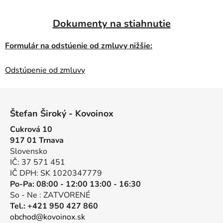
Dokumenty na stiahnutie
Formulár na odstúenie od zmluvy nižšie:
Odstúpenie od zmluvy
Z
á
Štefan Široký - Kovoinox
p
Cukrová 10
ä
917 01 Trnava
t
Slovensko
i
IČ: 37 571 451
e
IČ DPH: SK 1020347779
Po-Pa: 08:00 - 12:00 13:00 - 16:30
So - Ne : ZATVORENÉ
Tel.: +421 950 427 860
obchod@kovoinox.sk