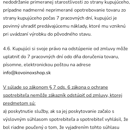
nedodržanie primeranej starostlivosti zo strany kupujúceho,
prípadne nadmerné neprimerané opotrebovanie tovaru zo
strany kupujúceho počas 7 pracovných dní, kupujúci je
povinný uhradiť predávajúcemu náklady, ktoré mu vzniknú
pri uvádzaní výrobku do pôvodného stavu.
4.6. Kupujúci si svoje právo na odstúpenie od zmluvy môže
uplatniť do 7 pracovných dní odo dňa doručenia tovaru,
písomne, elektronickou poštou na adrese
info@kovoinoxshop.sk
V súlade so zákonom
§ 7 ods. 6 zákona o ochrane
spotrebiteľa
nemôže zákazník odstúpiť od zmluvy, ktorej
predmetom sú:
a)
poskytnutie služby, ak sa jej poskytovanie začalo s
výslovným súhlasom spotrebiteľa a spotrebiteľ vyhlásil, že
bol riadne poučený o tom, že vyjadrením tohto súhlasu