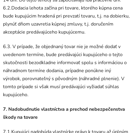
14 dní. Do tejto lehoty sa započítavajú iba pracovné dni.
6.2.Dodacia lehota začína pri tovare, ktorého kúpna cena
bude kupujúcim hradená pri prevzatí tovaru, t.j. na dobierku,
plynúť dňom uzavretia kúpnej zmluvy, t.j. doručením
akceptácie predávajúceho kupujúcemu.
6.3. V prípade, že objednaný tovar nie je možné dodať v
uvedenom termíne, bude predávajúci kupujúceho o tejto
skutočnosti bezodkladne informovať spolu s informáciou o
náhradnom termíne dodania, prípadne ponúkne iný
výrobok, porovnateľný s pôvodným (náhradné plnenie). V
tomto prípade si však musí predávajúci vyžiadať súhlas
kupujúceho.
7. Nadobudnutie vlastníctva a prechod nebezpečenstva
škody na tovare
7.1.Kupujúci nadobúda vlastnícke právo k tovaru až úplným