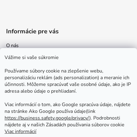
Informácie pre vás
O nás
Kontakt
Vážime si vaše súkromie
Doprava a platby
Používame súbory cookie na zlepšenie webu,
Ako nakupovať
personalizáciu reklám (ads personalization) a meranie ich
Obchodné podmienky
účinnosti. Môžeme spracúvať vaše osobné údaje, ako je IP
adresa alebo údaje o prehliadaní.
Ochrana osobných údajov
Odstúpenie od zmluvy
Viac informácií o tom, ako Google spracúva údaje, nájdete
na stránke Ako Google používa údaje(link
https://business.safety.google/privacy/
⁩). Podrobnosti
Prijímame online platby
nájdete aj v našich Zásadách používania súborov cookie
Viac informácií