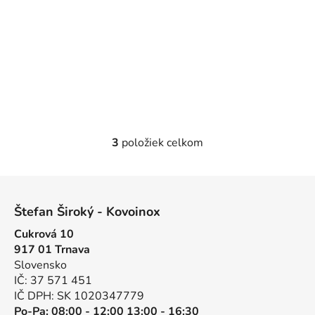
3
položiek celkom
O
v
l
Z
á
á
d
Štefan Široký - Kovoinox
p
a
Cukrová 10
ä
c
917 01 Trnava
t
i
Slovensko
e
i
IČ: 37 571 451
p
e
IČ DPH: SK 1020347779
r
Po-Pa: 08:00 - 12:00 13:00 - 16:30