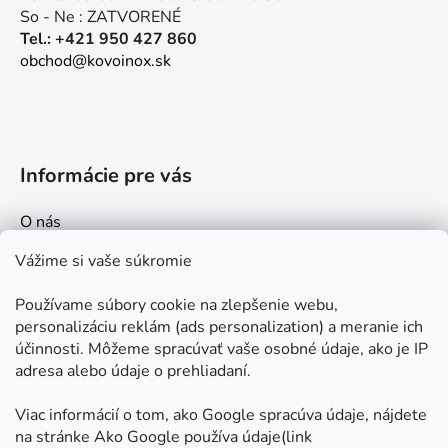
v
So - Ne : ZATVORENÉ
k
Tel.: +421 950 427 860
y
obchod@kovoinox.sk
v
ý
p
i
s
Informácie pre vás
u
O nás
Kontakt
Vážime si vaše súkromie
Doprava a platby
Používame súbory cookie na zlepšenie webu,
Ako nakupovať
personalizáciu reklám (ads personalization) a meranie ich
Obchodné podmienky
účinnosti. Môžeme spracúvať vaše osobné údaje, ako je IP
adresa alebo údaje o prehliadaní.
Ochrana osobných údajov
Odstúpenie od zmluvy
Viac informácií o tom, ako Google spracúva údaje, nájdete
na stránke Ako Google používa údaje(link