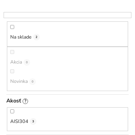
p
r
o
d
u
Na sklade
2
k
t
o
Akcia
0
v
Novinka
0
Akosť
?
AISI304
3