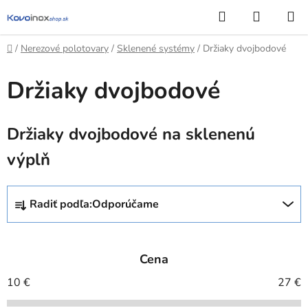
Prejsť
Hľadať
NÁKUP
na
KOŠÍK
obsah
Domov
/
Nerezové polotovary
/
Sklenené systémy
/
Držiaky dvojbodové
Držiaky dvojbodové
Držiaky dvojbodové na sklenenú
výplň
R
Radiť podľa:
Odporúčame
a
d
e
Cena
n
i
10
€
27
€
e