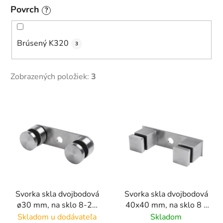
Povrch
?
Brúsený K320
3
Zobrazených položiek:
3
V
ý
p
i
s
p
r
Svorka skla dvojbodová
Svorka skla dvojbodová
o
ø30 mm, na sklo 8-20
40x40 mm, na sklo 8 -
d
mm (platňa 150x30
20 mm (platňa 170x50
Skladom u dodávateľa
Skladom
u