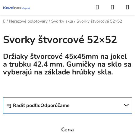
Prejsť
Hľadať
NÁKUP
na
KOŠÍK
obsah
Domov
/
Nerezové polotovary
/
Svorky skla
/
Svorky štvorcové 52×52
Svorky štvorcové 52×52
Držiaky štvorcové 45x45mm na jokel
a trubku 42.4 mm. Gumičky na sklo sa
vyberajú na základe hrúbky skla.
R
Radiť podľa:
Odporúčame
a
d
e
Cena
n