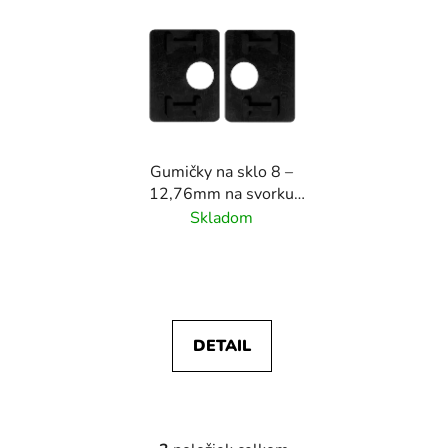
Gumičky na sklo 8 –
12,76mm na svorku
skla (52x52x32mm),
Skladom
balenie : 2ks, na svorky
skla N01.52K2.4XS
/4BS
DETAIL