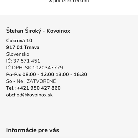
3
položiek celkom
O
v
l
Z
á
á
d
Štefan Široký - Kovoinox
p
a
Cukrová 10
ä
c
917 01 Trnava
t
i
Slovensko
e
i
IČ: 37 571 451
p
e
IČ DPH: SK 1020347779
r
Po-Pa: 08:00 - 12:00 13:00 - 16:30
v
So - Ne : ZATVORENÉ
k
Tel.: +421 950 427 860
y
obchod@kovoinox.sk
v
ý
p
i
s
Informácie pre vás
u