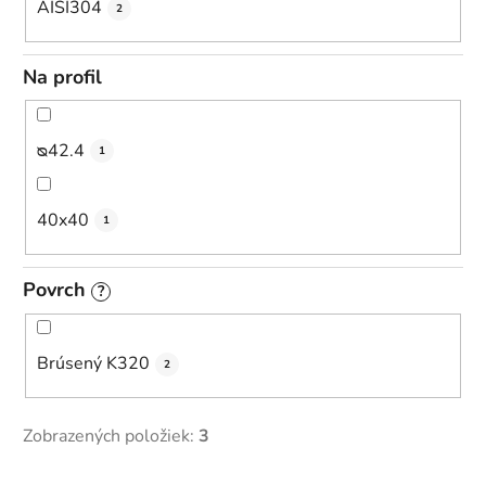
AISI304
2
Na profil
ᴓ42.4
1
40x40
1
Povrch
?
Brúsený K320
2
Zobrazených položiek:
3