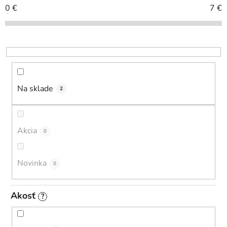
i
0
€
7
€
e
p
r
o
d
u
Na sklade
2
k
t
o
Akcia
0
v
Novinka
0
Akosť
?