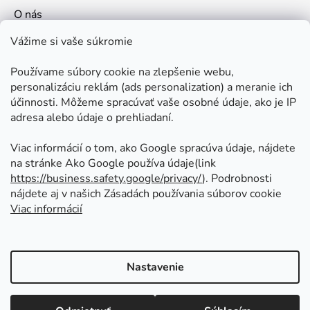
O nás
Kontakt
Vážime si vaše súkromie
Doprava a platby
Používame súbory cookie na zlepšenie webu,
Ako nakupovať
personalizáciu reklám (ads personalization) a meranie ich
Obchodné podmienky
účinnosti. Môžeme spracúvať vaše osobné údaje, ako je IP
adresa alebo údaje o prehliadaní.
Ochrana osobných údajov
Odstúpenie od zmluvy
Viac informácií o tom, ako Google spracúva údaje, nájdete
na stránke Ako Google používa údaje(link
https://business.safety.google/privacy/
⁩). Podrobnosti
Prijímame online platby
nájdete aj v našich Zásadách používania súborov cookie
Viac informácií
Nastavenie
Vytvoril Shoptet
Copyright 2026
Kovoinoxshop.sk - všetko pre