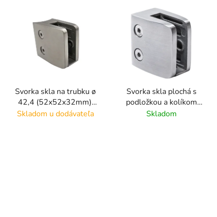
V
ý
p
i
s
p
r
Svorka skla na trubku ø
Svorka skla plochá s
o
42,4 (52x52x32mm),
podložkou a kolíkom
d
brúsená povrch K320
(52x52x32mm) na sklo
Skladom u dodávateľa
Skladom
u
/nerez AISI304, bez
8 - 12.76mm, brúsený
k
gumičiek na sklo
povrch K320/ nerez
t
AISI304
o
v