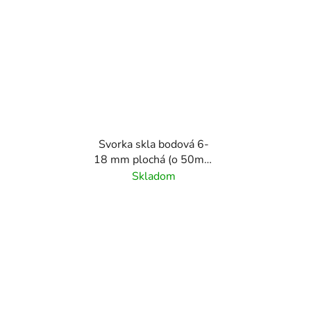
Svorka skla bodová 6-
18 mm plochá (o 50mm
/ M10), brúsený povrch
Skladom
K320/AISI304,
obsahuje gumičky na
sklo