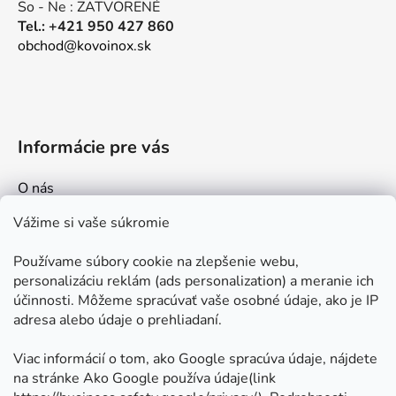
ý
So - Ne : ZATVORENÉ
p
Tel.: +421 950 427 860
i
obchod@kovoinox.sk
s
u
Informácie pre vás
O nás
Kontakt
Vážime si vaše súkromie
Doprava a platby
Používame súbory cookie na zlepšenie webu,
Ako nakupovať
personalizáciu reklám (ads personalization) a meranie ich
Obchodné podmienky
účinnosti. Môžeme spracúvať vaše osobné údaje, ako je IP
adresa alebo údaje o prehliadaní.
Ochrana osobných údajov
Odstúpenie od zmluvy
Viac informácií o tom, ako Google spracúva údaje, nájdete
na stránke Ako Google používa údaje(link