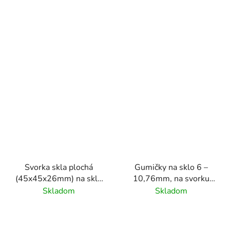
/AISI304,bez gumičiek
na sklo
Svorka skla plochá
Gumičky na sklo 6 –
(45x45x26mm) na sklo
10,76mm, na svorku
6 - 10.76mm, brúsený
skla štvorcovú
Skladom
Skladom
povrch K320
(45x45x26mm),
/AISI304,bez gumičiek
balenie: 2ks, na svorky
na sklo
skla N01.45K1.4XS