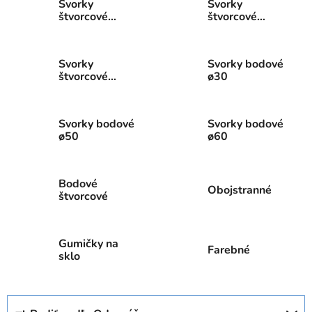
Svorky
Svorky
štvorcové
štvorcové
52×52
60x50
Svorky
Svorky bodové
štvorcové
ø30
67x55
Svorky bodové
Svorky bodové
ø50
ø60
Bodové
Obojstranné
štvorcové
Gumičky na
Farebné
sklo
R