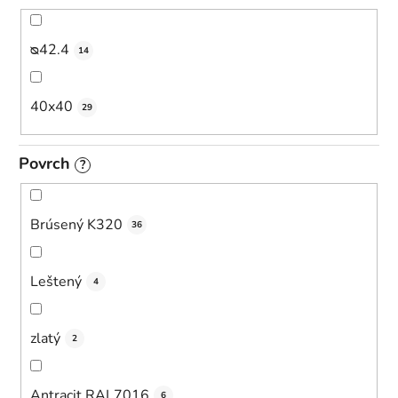
ᴓ42.4
14
40x40
29
Povrch
?
Brúsený K320
36
Leštený
4
zlatý
2
Antracit RAL7016
6