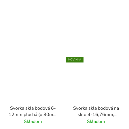
nerez AISI304,
AISI304, obsahuje
obsahuje gumičky na
gumičky na sklo
sklo
NOVINKA
Svorka skla bodová 6-
Svorka skla bodová na
12mm plochá (o 30mm
sklo 4-16,76mm,
/ M8), brúsený povrch
brúsený povrch
Skladom
Skladom
K320 /AISI304,
K320/nerez AISI304