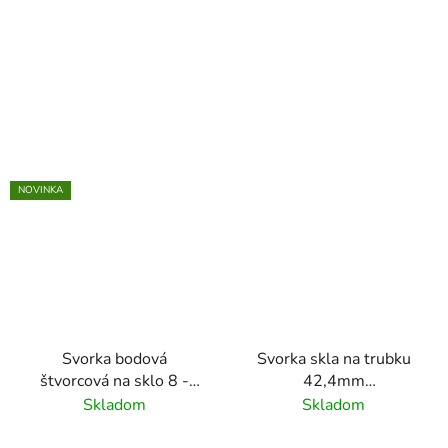
obsahuje gumičky
NOVINKA
Svorka bodová
Svorka skla na trubku
štvorcová na sklo 8 -
42,4mm
17.52 mm, brúsený
(45x45x26mm) na sklo
Skladom
Skladom
povrch K320/nerez
6 - 10.76mm, leštený
AISI304
povrch /AISI304,bez