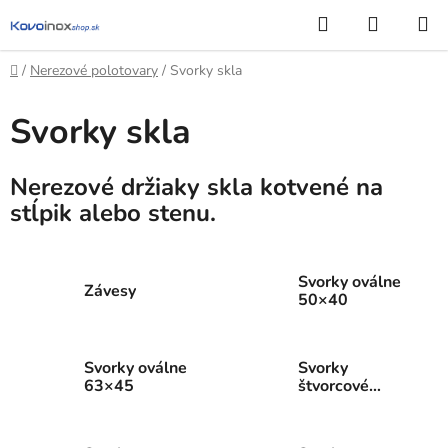
Prejsť
Hľadať
NÁKUP
na
KOŠÍK
obsah
Domov
/
Nerezové polotovary
/
Svorky skla
Svorky skla
Nerezové držiaky skla kotvené na
stĺpik alebo stenu.
Svorky oválne
Závesy
50×40
Svorky oválne
Svorky
63×45
štvorcové
45×45