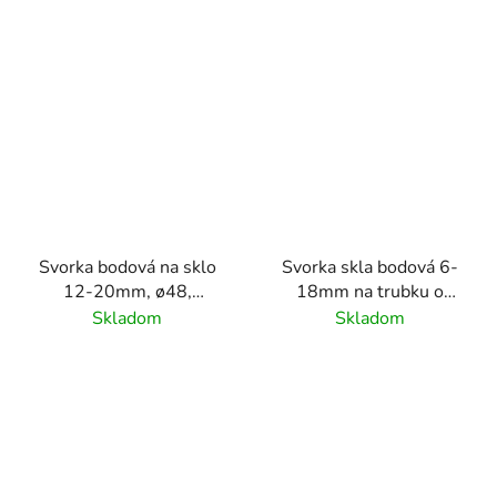
Svorka bodová na sklo
Svorka skla bodová 6-
12-20mm, ø48,
18mm na trubku o
dvojdielne nastaviteľné,
42.4mm, (ø 50/M8),
Skladom
Skladom
diera v skle 20mm,
brúsený povrch
brúsený povrch
K320/AISI304,
K320/nerez AISI304,
obsahuje gumičky na
set obsahuje gumičky
sklo
na sklo