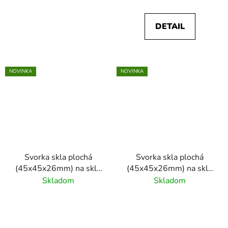
/4XP /4BS /4BP
DETAIL
NOVINKA
NOVINKA
Svorka skla plochá
Svorka skla plochá
(45x45x26mm) na sklo
(45x45x26mm) na sklo
6 - 10.76mm, farba:
6 - 10.76mm, farba:
Skladom
Skladom
matný antracit
matná čierna RAL9005,
RAL7016, materiál:
materiál: zamak
zamak