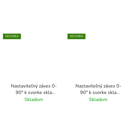
NOVINKA
NOVINKA
Nastaviteľný záves 0-
Nastaviteľný záves 0-
90° k svorke skla
90° k svorke skla
N01.45K1.4XS na
N01.45K1.4XS,
Skladom
Skladom
trubku 42.4mm,
brúsený povrch K320/
brúsený povrch K320/
nerez AISI304
nerez AISI304