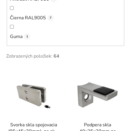
Čierna RAL9005
7
Guma
1
Zobrazených položiek:
64
V
ý
p
i
s
p
r
Svorka skla spojovacia
Podpera skla
o