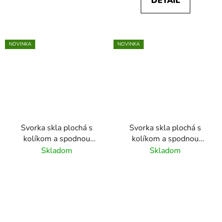
DETAIL
NOVINKA
NOVINKA
Svorka skla plochá s
Svorka skla plochá s
kolíkom a spodnou
kolíkom a spodnou
podložkou
podložkou
Skladom
Skladom
45x45x26mm, farba:
45x45x26mm, farba:
antracit RAL7016,
antracit RAL9005,
materiál: zamak,
materiál: zamak,
neobsahuje gumičky na
neobsahuje gumičky na
sklo
sklo