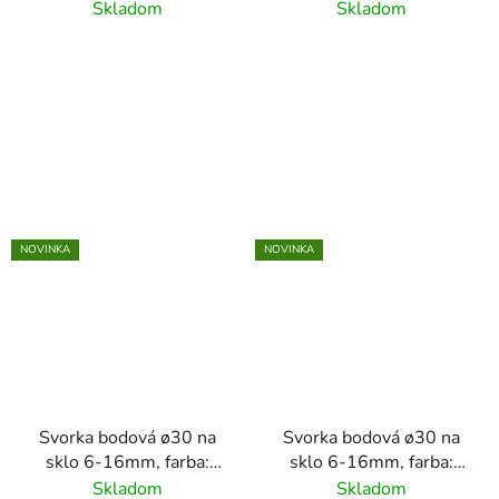
brúsený povrch
42.4mm,
Skladom
Skladom
K320/nerez AISI304
(30/M8),brúsený povrch
K320/AISI304,
obsahuje gumičky
NOVINKA
NOVINKA
Svorka bodová ø30 na
Svorka bodová ø30 na
sklo 6-16mm, farba:
sklo 6-16mm, farba:
antracit RAL7016 /
čierna RAL9005 / nerez
Skladom
Skladom