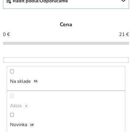
Radiť podľa:
Odporúčame
a
d
e
Cena
n
i
0
€
21
€
e
p
r
o
d
u
Na sklade
55
k
t
o
Akcia
0
v
Novinka
18