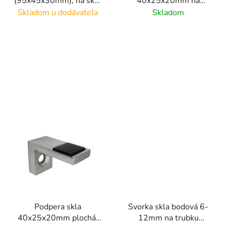
(95x45x30mm), na sklo
40x25x20mm na
d
8-12,76mm, brúsený
trubku 42.4mm,
Skladom u dodávateľa
Skladom
u
povrch K320/ nerei
brúsený povrch
k
AISI304
K320/nerez AISI304
t
o
v
Podpera skla
Svorka skla bodová 6-
40x25x20mm plochá,
12mm na trubku