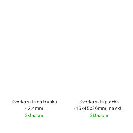
gumičiek na sklo
Svorka skla na trubku
Svorka skla plochá
42.4mm
(45x45x26mm) na sklo
(45x45x26mm) na sklo
6 - 10.76mm, leštený
Skladom
Skladom
6 - 10.76mm, brúsený
povrch /AISI304,bez
povrch K320
gumičiek na sklo