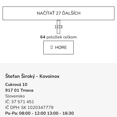
NAČÍTAŤ 27 ĎALŠÍCH
S
1
t
3
r
O
á
64
položiek celkom
v
n
l
k
HORE
á
o
d
v
a
a
Z
c
n
á
i
i
Štefan Široký - Kovoinox
e
e
p
p
Cukrová 10
ä
r
917 01 Trnava
t
v
Slovensko
i
k
IČ: 37 571 451
e
y
IČ DPH: SK 1020347779
v
Po-Pa: 08:00 - 12:00 13:00 - 16:30