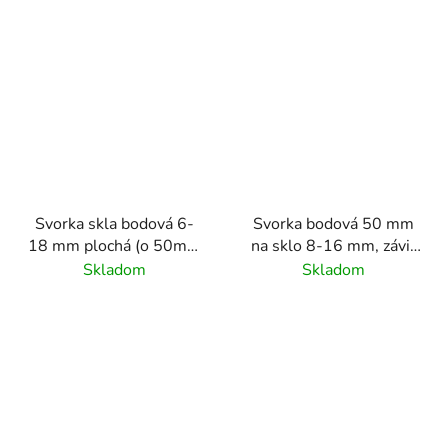
Svorka skla bodová 6-
Svorka bodová 50 mm
18 mm plochá (o 50mm
na sklo 8-16 mm, závit
/ M8), brúsený povrch
M10, farba: čierna
Skladom
Skladom
K320/AISI304,
RAL9005, nerez
obsahuje gumičky na
AISI304
sklo