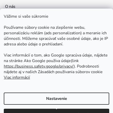
O nás
Kontakt
Vážime si vaše súkromie
Doprava a platby
Používame súbory cookie na zlepšenie webu,
Ako nakupovať
personalizáciu reklám (ads personalization) a meranie ich
Obchodné podmienky
účinnosti. Môžeme spracúvať vaše osobné údaje, ako je IP
adresa alebo údaje o prehliadaní.
Ochrana osobných údajov
Odstúpenie od zmluvy
Viac informácií o tom, ako Google spracúva údaje, nájdete
na stránke Ako Google používa údaje(link
https://business.safety.google/privacy/
⁩). Podrobnosti
Prijímame online platby
nájdete aj v našich Zásadách používania súborov cookie
Viac informácií
Nastavenie
Vytvoril Shoptet
Copyright 2026
Kovoinoxshop.sk - všetko pre