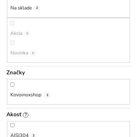
u
Na sklade
2
k
t
o
Akcia
0
v
Novinka
0
Značky
Kovoinoxshop
2
Akosť
?
AISI304
2