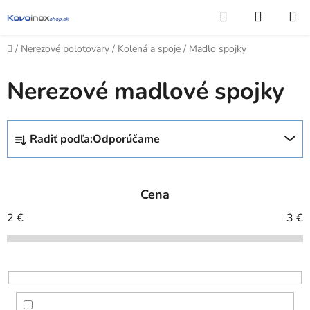
Prejsť
Hľadať
NÁKUP
na
KOŠÍK
obsah
Domov
/
Nerezové polotovary
/
Kolená a spoje
/
Madlo spojky
Nerezové madlové spojky
R
Radiť podľa:
Odporúčame
a
d
e
Cena
n
i
2
€
3
€
e
p
r
o
d