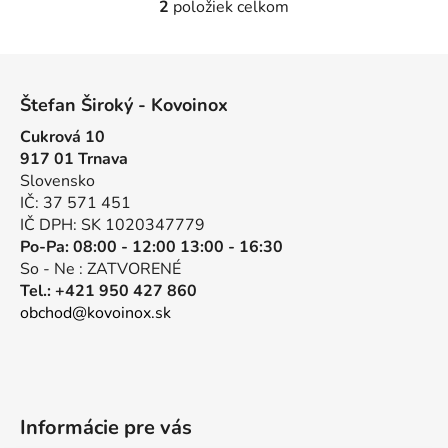
2
položiek celkom
O
v
l
Z
á
á
d
Štefan Široký - Kovoinox
p
a
Cukrová 10
ä
c
917 01 Trnava
t
i
Slovensko
e
i
IČ: 37 571 451
p
e
IČ DPH: SK 1020347779
r
Po-Pa: 08:00 - 12:00 13:00 - 16:30
v
So - Ne : ZATVORENÉ
k
Tel.: +421 950 427 860
y
obchod@kovoinox.sk
v
ý
p
i
s
Informácie pre vás
u