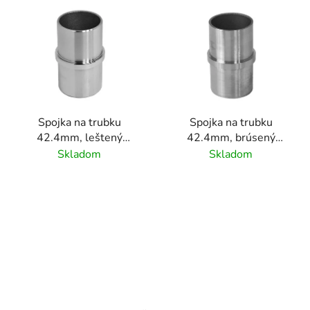
V
ý
p
i
s
p
r
Spojka na trubku
Spojka na trubku
o
42.4mm, leštený
42.4mm, brúsený
d
povrch/ nerez AISI304
povrch K320/nerez
Skladom
Skladom
u
AISI304
k
t
o
v