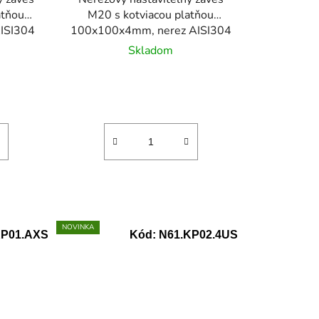
atňou
M20 s kotviacou platňou
ISI304
100x100x4mm, nerez AISI304
Skladom
NOVINKA
KP01.AXS
Kód:
N61.KP02.4US