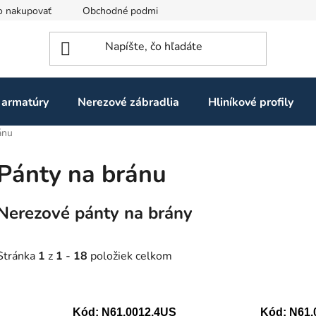
o nakupovať
Obchodné podmienky
Ochrana osobných údaj
 armatúry
Nerezové zábradlia
Hliníkové profily
ánu
Pánty na bránu
Nerezové pánty na brány
Stránka
1
z
1
-
18
položiek celkom
V
Kód:
N61.0012.4US
Kód:
N61.