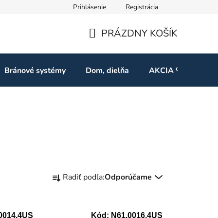
Prihlásenie
Registrácia
ov
Odstúpenie od zmluvy
PRÁZDNY KOŠÍK
NÁKUPNÝ
KOŠÍK
Bránové systémy
Dom, dielňa
AKCIA %
Kon
R
Radiť podľa:
Odporúčame
a
d
e
0014.4US
Kód:
N61.0016.4US