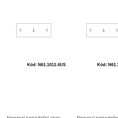
Kód:
N61.1012.4US
Kód:
N61.
Nerezový nastaviteľný záves
Nerezový nastaviteľn