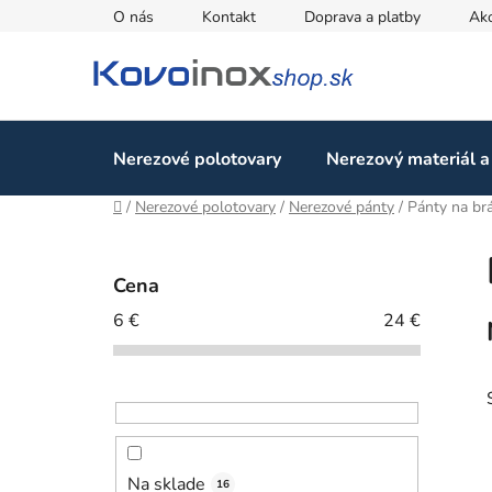
Prejsť
O nás
Kontakt
Doprava a platby
Ak
na
obsah
Nerezové polotovary
Nerezový materiál a
Domov
/
Nerezové polotovary
/
Nerezové pánty
/
Pánty na br
B
o
Cena
č
6
€
24
€
n
ý
p
a
n
e
Na sklade
16