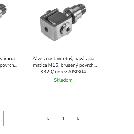
n
i
e
p
r
o
d
u
váracia
Záves nastaviteľný, naváracia
k
 povrch
matica M16, brúsený povrch
t
K320/ nerez AISI304
o
Skladom
v