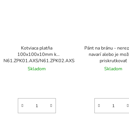
Kotviaca platňa
Pánt na bránu - nerez/
100x100x10mm k
navarí alebo je mož
N61.ZPK01.AXS/N61.ZPK02.AXS,
priskrutkovať
závit M14, materiál: hliník AL
Skladom
Skladom