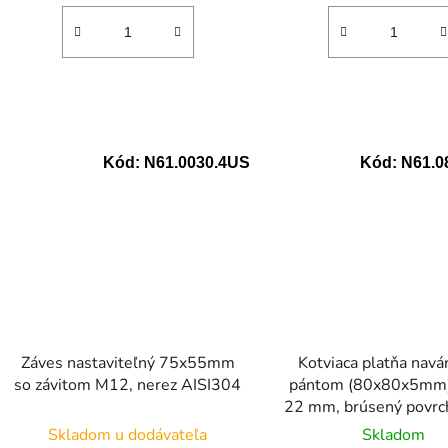
Kód:
N61.0030.4US
Kód:
N61.0
Záves nastaviteľný 75x55mm
Kotviaca platňa navár
so závitom M12, nerez AISI304
pántom (80x80x5mm)
22 mm, brúsený povrc
AISI304
Skladom u dodávateľa
Skladom