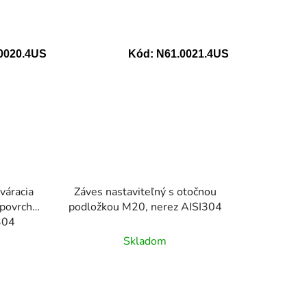
0020.4US
Kód:
N61.0021.4US
váracia
Záves nastaviteľný s otočnou
 povrch
podložkou M20, nerez AISI304
304
Skladom