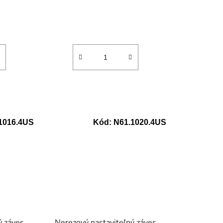
1016.4US
Kód:
N61.1020.4US
ý záves
Nerezový nastaviteľný záves