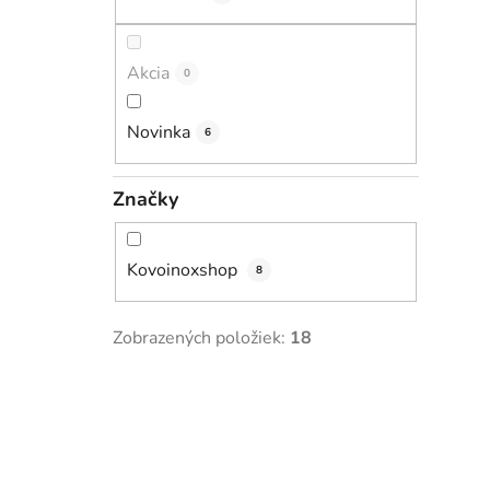
l
i
Akcia
0
Novinka
6
Značky
Kovoinoxshop
8
Zobrazených položiek:
18