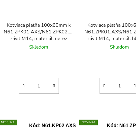
Kotviaca platňa 100x60mm k
Kotviaca platňa 100
N61.ZPK01.AXS/N61.ZPK02.AXS,
N61.ZPK01.AXS/N61.
závit M14, materiál: nerez
závit M14, materiál: h
AISI304
Skladom
Skladom
NOVINKA
NOVINKA
Kód:
N61.KP02.AXS
Kód:
N61.Z