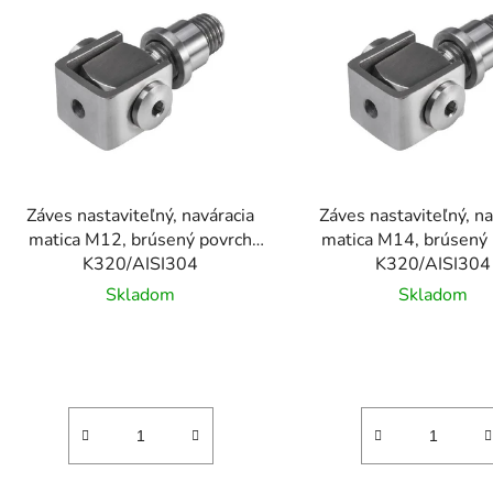
ý
p
s
p
r
o
d
Záves nastaviteľný, naváracia
Záves nastaviteľný, na
u
matica M12, brúsený povrch
matica M14, brúsený
k
K320/AISI304
K320/AISI304
t
Skladom
Skladom
o
v