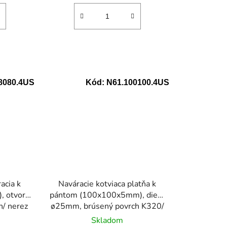
8080.4US
Kód:
N61.100100.4US
acia k
Naváracie kotviaca platňa k
, otvor
pántom (100x100x5mm), diera
h/ nerez
ø25mm, brúsený povrch K320/
nerez AISI304
Skladom