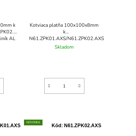
x60mm k
Kotviaca platňa 100x100x8mm
ZPK02.AXS,
k
liník AL
N61.ZPK01.AXS/N61.ZPK02.AXS,
závit M14, materiál: nerez
Skladom
AISI304
NOVINKA
PK01.AXS
Kód:
N61.ZPK02.AXS