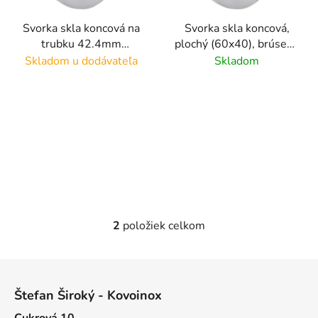
r
Svorka skla koncová na
Svorka skla koncová,
o
trubku 42.4mm
plochý (60x40), brúsený
d
(60x40), brúsený
povrch K320/nerez
Skladom u dodávateľa
Skladom
u
povrch K320/AISI304,
AISI304, bez gumičiek
k
bez gumičiek na sklo
na sklo
t
o
v
2
položiek celkom
O
v
l
Z
á
á
d
Štefan Široký - Kovoinox
p
a