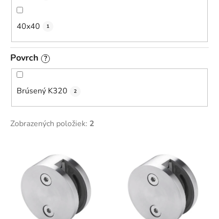
40x40
1
Povrch
?
Brúsený K320
2
Zobrazených položiek:
2
V
ý
p
i
s
p