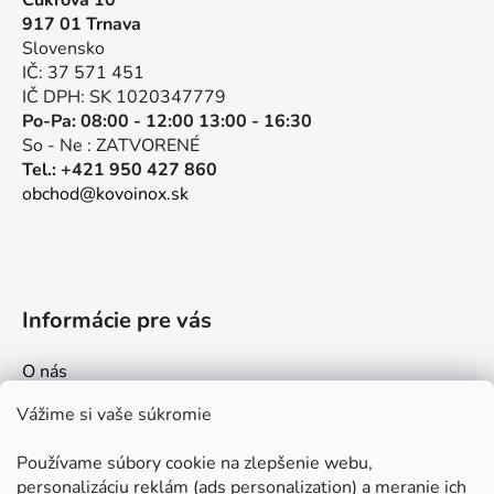
Cukrová 10
ä
c
917 01 Trnava
t
i
Slovensko
e
i
IČ: 37 571 451
p
e
IČ DPH: SK 1020347779
r
Po-Pa: 08:00 - 12:00 13:00 - 16:30
v
So - Ne : ZATVORENÉ
k
Tel.: +421 950 427 860
y
obchod@kovoinox.sk
v
ý
p
i
s
Informácie pre vás
u
O nás
Kontakt
Vážime si vaše súkromie
Doprava a platby
Používame súbory cookie na zlepšenie webu,
Ako nakupovať
personalizáciu reklám (ads personalization) a meranie ich