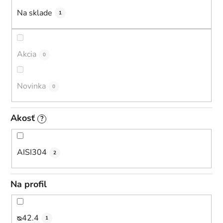
u
Na sklade
1
k
t
o
Akcia
0
v
Novinka
0
Akosť
?
AISI304
2
Na profil
ᴓ42.4
1