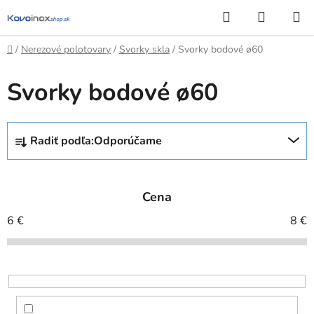
Prejsť
Hľadať
NÁKUP
na
KOŠÍK
obsah
Domov
/
Nerezové polotovary
/
Svorky skla
/
Svorky bodové ø60
Svorky bodové ø60
R
Radiť podľa:
Odporúčame
a
d
e
Cena
n
i
6
€
8
€
e
p
r
o
d