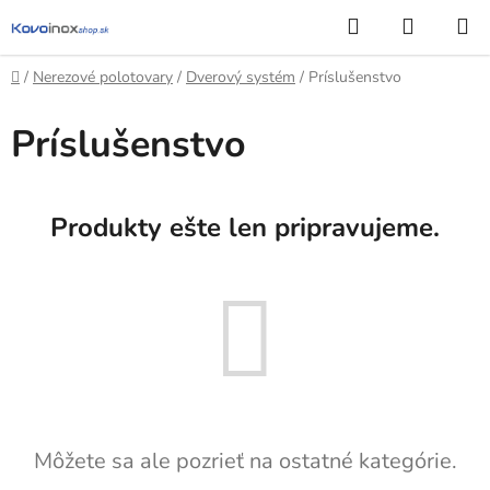
Prejsť
Hľadať
NÁKUP
na
KOŠÍK
obsah
Domov
/
Nerezové polotovary
/
Dverový systém
/
Príslušenstvo
Príslušenstvo
Produkty ešte len pripravujeme.
Môžete sa ale pozrieť na ostatné kategórie.