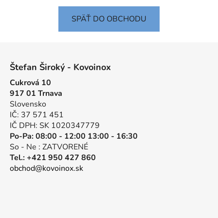
SPÄŤ DO OBCHODU
Z
á
Štefan Široký - Kovoinox
p
Cukrová 10
ä
917 01 Trnava
t
Slovensko
i
IČ: 37 571 451
e
IČ DPH: SK 1020347779
Po-Pa: 08:00 - 12:00 13:00 - 16:30
So - Ne : ZATVORENÉ
Tel.: +421 950 427 860
obchod@kovoinox.sk