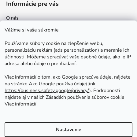
Informácie pre vás
O nás
Kontakt
Vážime si vaše súkromie
Doprava a platby
Používame súbory cookie na zlepšenie webu,
Ako nakupovať
personalizáciu reklám (ads personalization) a meranie ich
Obchodné podmienky
účinnosti. Môžeme spracúvať vaše osobné údaje, ako je IP
adresa alebo údaje o prehliadaní.
Ochrana osobných údajov
Odstúpenie od zmluvy
Viac informácií o tom, ako Google spracúva údaje, nájdete
na stránke Ako Google používa údaje(link
https://business.safety.google/privacy/
⁩). Podrobnosti
Prijímame online platby
nájdete aj v našich Zásadách používania súborov cookie
Viac informácií
Nastavenie