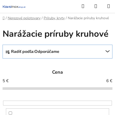
Prejsť
Hľadať
NÁKUP
na
KOŠÍK
obsah
Domov
/
Nerezové polotovary
/
Príruby, kryty
/
Narážacie príruby kruhové
Narážacie príruby kruhové
R
Radiť podľa:
Odporúčame
a
d
e
Cena
n
i
5
€
6
€
e
p
r
o
d