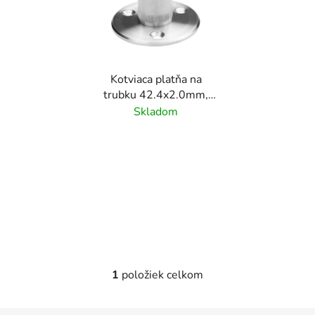
i
s
p
r
Kotviaca platňa na
o
trubku 42.4x2.0mm,
d
brúsený povrch K320/
Skladom
u
nerez AISI304
k
t
o
v
1
položiek celkom
O
v
l