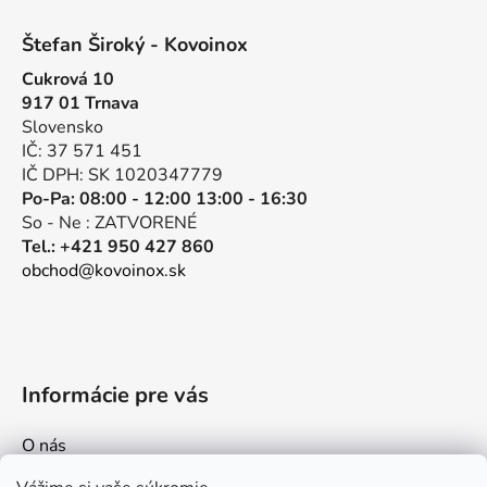
Z
á
á
d
Štefan Široký - Kovoinox
p
a
Cukrová 10
ä
c
917 01 Trnava
t
i
Slovensko
e
i
IČ: 37 571 451
p
e
IČ DPH: SK 1020347779
r
Po-Pa: 08:00 - 12:00 13:00 - 16:30
v
So - Ne : ZATVORENÉ
k
Tel.: +421 950 427 860
y
obchod@kovoinox.sk
v
ý
p
i
s
Informácie pre vás
u
O nás
Kontakt