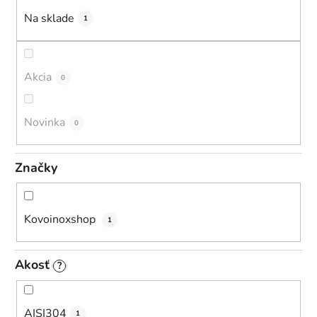
u
Na sklade
1
k
t
o
Akcia
0
v
Novinka
0
Značky
Kovoinoxshop
1
Akosť
?
AISI304
1