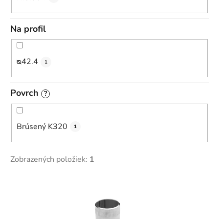
Na profil
ᴓ42.4
1
Povrch
?
Brúsený K320
1
Zobrazených položiek:
1
V
ý
p