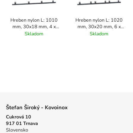
Hreben nylon L: 1010
Hreben nylon L: 1020
mm, 30x18 mm, 4 x
mm, 30x20 mm, 6 x
úchyt, max. do 500 kg
úchyt, max. do 700 kg
Skladom
Skladom
Z
á
Štefan Široký - Kovoinox
p
Cukrová 10
ä
917 01 Trnava
t
Slovensko