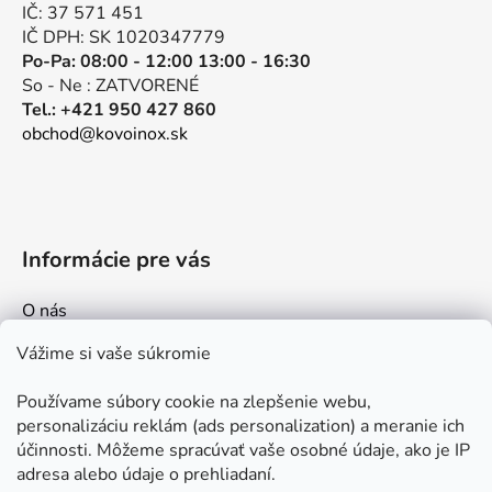
i
IČ: 37 571 451
e
IČ DPH: SK 1020347779
Po-Pa: 08:00 - 12:00 13:00 - 16:30
So - Ne : ZATVORENÉ
Tel.: +421 950 427 860
obchod@kovoinox.sk
Informácie pre vás
O nás
Kontakt
Vážime si vaše súkromie
Doprava a platby
Používame súbory cookie na zlepšenie webu,
Ako nakupovať
personalizáciu reklám (ads personalization) a meranie ich
Obchodné podmienky
účinnosti. Môžeme spracúvať vaše osobné údaje, ako je IP
adresa alebo údaje o prehliadaní.
Ochrana osobných údajov