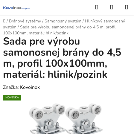
Prejsť
Hľadať
NÁKUP
na
KOŠÍK
obsah
Domov
/
Bránové systémy
/
Samonosný systém
/
Hliníkový samonosný
systém
/
Sada pre výrobu samonosnej brány do 4,5 m, profil
100x100mm, materiál: hlinik/pozink
Sada pre výrobu
samonosnej brány do 4,5
m, profil 100x100mm,
materiál: hlinik/pozink
Značka:
Kovoinox
NOVINKA