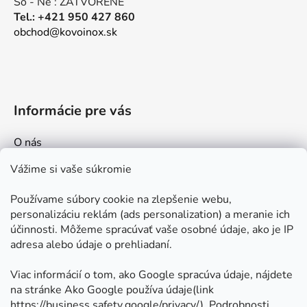
So - Ne : ZATVORENÉ
Tel.: +421 950 427 860
obchod@kovoinox.sk
Informácie pre vás
O nás
Kontakt
Vážime si vaše súkromie
Doprava a platby
Používame súbory cookie na zlepšenie webu,
Ako nakupovať
personalizáciu reklám (ads personalization) a meranie ich
Obchodné podmienky
účinnosti. Môžeme spracúvať vaše osobné údaje, ako je IP
adresa alebo údaje o prehliadaní.
Ochrana osobných údajov
Odstúpenie od zmluvy
Viac informácií o tom, ako Google spracúva údaje, nájdete
na stránke Ako Google používa údaje(link
https://business.safety.google/privacy/
⁩). Podrobnosti