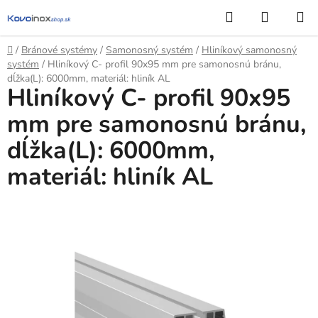
Prejsť
Hľadať
NÁKUP
na
KOŠÍK
obsah
Domov
/
Bránové systémy
/
Samonosný systém
/
Hliníkový samonosný
systém
/
Hliníkový C- profil 90x95 mm pre samonosnú bránu,
dĺžka(L): 6000mm, materiál: hliník AL
Hliníkový C- profil 90x95
mm pre samonosnú bránu,
dĺžka(L): 6000mm,
materiál: hliník AL