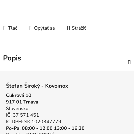
Tlač
Opýtať sa
Strážiť
Popis
Z
á
Štefan Široký - Kovoinox
p
Cukrová 10
ä
917 01 Trnava
t
Slovensko
i
IČ: 37 571 451
e
IČ DPH: SK 1020347779
Po-Pa: 08:00 - 12:00 13:00 - 16:30