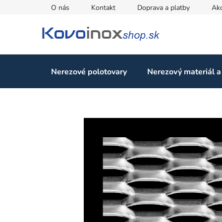
Prejsť
O nás
Kontakt
Doprava a platby
Ak
na
obsah
Nerezové polotovary
Nerezový materiál a