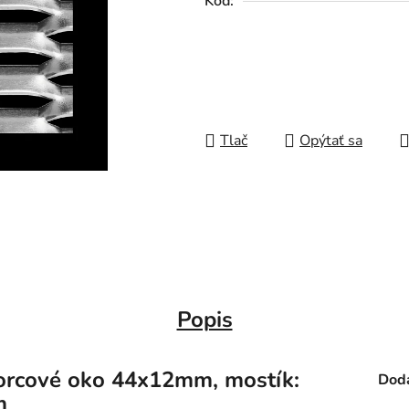
Kód:
Tlač
Opýtať sa
Popis
vorcové oko 44x12mm, mostík:
Doda
m