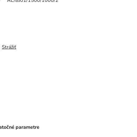
AL/BJ01/1500/1000/2
Strážiť
točné parametre