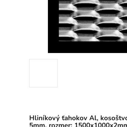
Hliníkový ťahokov Al, kosošt
5mm, rozmer: 1500x1000x2m