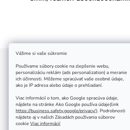
Vážime si vaše súkromie
Z
á
Používame súbory cookie na zlepšenie webu,
Štefan Široký - Kovoinox
p
personalizáciu reklám (ads personalization) a meranie
Cukrová 10
ich účinnosti. Môžeme spracúvať vaše osobné údaje,
ä
917 01 Trnava
ako je IP adresa alebo údaje o prehliadaní.
t
Slovensko
i
IČ: 37 571 451
Viac informácií o tom, ako Google spracúva údaje,
IČ DPH: SK 1020347779
e
nájdete na stránke Ako Google používa údaje(link
Po-Pa: 08:00 - 12:00 13:00 - 16:30
https://business.safety.google/privacy/
⁩). Podrobnosti
So - Ne : ZATVORENÉ
nájdete aj v našich Zásadách používania súborov
Tel.: +421 950 427 860
cookie
Viac informácií
obchod@kovoinox.sk