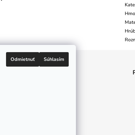
Kate
Hmo
Mate
Hrúb
Rozm
Odmietnuť
Súhlasím
Informácie pre vás
O nás
Kontakt
Doprava a platby
Ako nakupovať
Obchodné podmienky
Ochrana osobných údajov