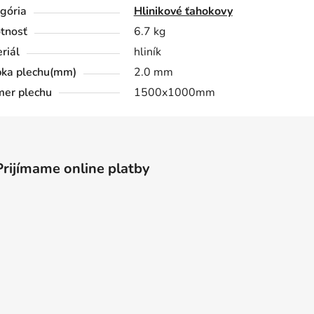
gória
Hlinikové ťahokovy
tnosť
6.7 kg
riál
hliník
ka plechu(mm)
2.0 mm
er plechu
1500x1000mm
Prijímame online platby