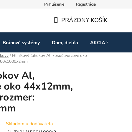
Prihlásenie
Registrácia
ov
Odstúpenie od zmluvy
PRÁZDNY KOŠÍK
NÁKUPNÝ
KOŠÍK
Bránové systémy
Dom, dielňa
AKCIA %
Kon
okovy
/
Hliníkový ťahokov Al, kosoštvorcové oko
1500x1000x2mm
okov Al,
é oko 44x12mm,
rozmer:
2mm
Skladom u dodávateľa