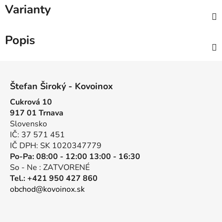
Varianty
Popis
Z
á
Štefan Široký - Kovoinox
p
Cukrová 10
ä
917 01 Trnava
t
Slovensko
i
IČ: 37 571 451
e
IČ DPH: SK 1020347779
Po-Pa: 08:00 - 12:00 13:00 - 16:30
So - Ne : ZATVORENÉ
Tel.: +421 950 427 860
obchod@kovoinox.sk