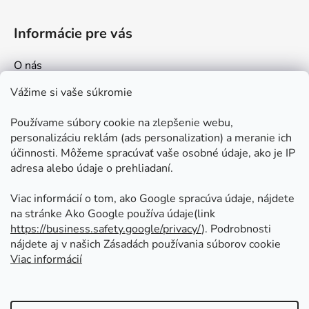
Informácie pre vás
O nás
Kontakt
Vážime si vaše súkromie
Doprava a platby
Používame súbory cookie na zlepšenie webu,
Ako nakupovať
personalizáciu reklám (ads personalization) a meranie ich
Obchodné podmienky
účinnosti. Môžeme spracúvať vaše osobné údaje, ako je IP
adresa alebo údaje o prehliadaní.
Ochrana osobných údajov
Odstúpenie od zmluvy
Viac informácií o tom, ako Google spracúva údaje, nájdete
na stránke Ako Google používa údaje(link
https://business.safety.google/privacy/
⁩). Podrobnosti
Prijímame online platby
nájdete aj v našich Zásadách používania súborov cookie
Viac informácií