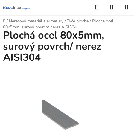
Prejsť
Hľadať
NÁKUP
na
KOŠÍK
obsah
Domov
/
Nerezový materiál a armatúry
/
Tyče ploché
/
Plochá oceľ
80x5mm, surový povrch/ nerez AISI304
Plochá oceľ 80x5mm,
surový povrch/ nerez
AISI304