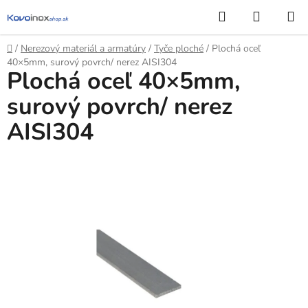
Prejsť
Hľadať
NÁKUP
na
KOŠÍK
obsah
Domov
/
Nerezový materiál a armatúry
/
Tyče ploché
/
Plochá oceľ
40×5mm, surový povrch/ nerez AISI304
Plochá oceľ 40×5mm,
surový povrch/ nerez
AISI304