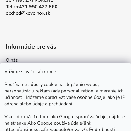
So - Ne : ZATVORENÉ
Tel.: +421 950 427 860
obchod@kovoinox.sk
Informácie pre vás
O nás
Kontakt
Vážime si vaše súkromie
Doprava a platby
Používame súbory cookie na zlepšenie webu,
Ako nakupovať
personalizáciu reklám (ads personalization) a meranie ich
Obchodné podmienky
účinnosti. Môžeme spracúvať vaše osobné údaje, ako je IP
adresa alebo údaje o prehliadaní.
Ochrana osobných údajov
Odstúpenie od zmluvy
Viac informácií o tom, ako Google spracúva údaje, nájdete
na stránke Ako Google používa údaje(link
https://business.safety.google/privacy/
⁩). Podrobnosti