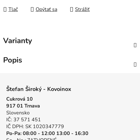
Tlač
Opýtať sa
Strážiť
Varianty
Popis
Z
á
Štefan Široký - Kovoinox
p
Cukrová 10
ä
917 01 Trnava
t
Slovensko
i
IČ: 37 571 451
e
IČ DPH: SK 1020347779
Po-Pa: 08:00 - 12:00 13:00 - 16:30