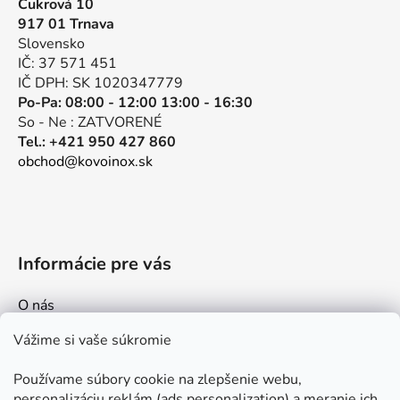
Cukrová 10
ä
917 01 Trnava
t
Slovensko
i
IČ: 37 571 451
e
IČ DPH: SK 1020347779
Po-Pa: 08:00 - 12:00 13:00 - 16:30
So - Ne : ZATVORENÉ
Tel.: +421 950 427 860
obchod@kovoinox.sk
Informácie pre vás
O nás
Kontakt
Vážime si vaše súkromie
Doprava a platby
Používame súbory cookie na zlepšenie webu,
Ako nakupovať
personalizáciu reklám (ads personalization) a meranie ich