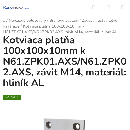
Prejsť
Hľadať
NÁKUP
na
KOŠÍK
obsah
Domov
/
Nerezové polotovary
/
Bránový systém
/
Závesy nastaviteľné
naváracie
/
Kotviaca platňa 100x100x10mm k
N61.ZPK01.AXS/N61.ZPK02.AXS, závit M14, materiál: hliník AL
Kotviaca platňa
100x100x10mm k
N61.ZPK01.AXS/N61.ZPK0
2.AXS, závit M14, materiál:
hliník AL
NOVINKA