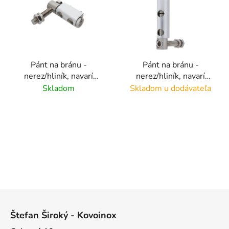
Pánt na bránu -
Pánt na bránu -
nerez/hliník, navarí
nerez/hliník, navarí
alebo je možné aj
alebo je možné aj
Skladom
Skladom u dodávateľa
priskrutkovať
priskrutkovať
Z
á
Štefan Široký - Kovoinox
p