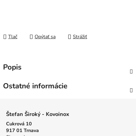
Tlač
Opýtať sa
Strážiť
Popis
Ostatné informácie
Z
á
Štefan Široký - Kovoinox
p
Cukrová 10
ä
917 01 Trnava
t