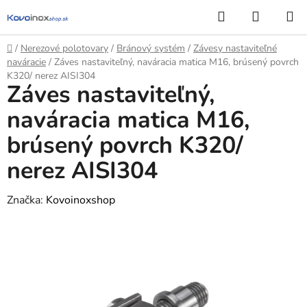
Prejsť
Hľadať
NÁKUP
na
KOŠÍK
obsah
Domov
/
Nerezové polotovary
/
Bránový systém
/
Závesy nastaviteľné
naváracie
/
Záves nastaviteľný, naváracia matica M16, brúsený povrch
K320/ nerez AISI304
Záves nastaviteľný,
naváracia matica M16,
brúsený povrch K320/
nerez AISI304
Značka:
Kovoinoxshop