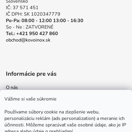
Slovensko
i
IČ: 37 571 451
e
IČ DPH: SK 1020347779
Po-Pa: 08:00 - 12:00 13:00 - 16:30
So - Ne : ZATVORENÉ
Tel.: +421 950 427 860
obchod@kovoinox.sk
Informácie pre vás
O nás
Kontakt
Vážime si vaše súkromie
Doprava a platby
Používame súbory cookie na zlepšenie webu,
Ako nakupovať
personalizáciu reklám (ads personalization) a meranie ich
Obchodné podmienky
účinnosti. Môžeme spracúvať vaše osobné údaje, ako je IP
adresa alebo údaje o prehliadaní.
Ochrana osobných údajov