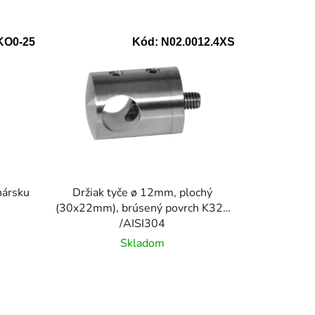
KO0-25
Kód:
N02.0012.4XS
nársku
Držiak tyče ø 12mm, plochý
(30x22mm), brúsený povrch K320
/AISI304
Skladom