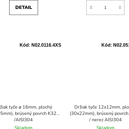
DETAIL
Kód:
N02.0116.4XS
Kód:
N02.05
žiak tyče ø 16mm, plochý
Držiak tyče 12x12mm, plo
5mm), brúsený povrch K320
(30x22mm), brúsený povrc
/AISI304
/ nerez AISI304
Skladom
Skladom