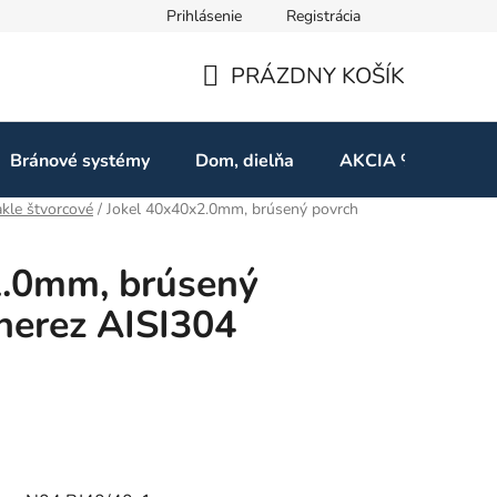
Prihlásenie
Registrácia
ov
Odstúpenie od zmluvy
PRÁZDNY KOŠÍK
NÁKUPNÝ
KOŠÍK
Bránové systémy
Dom, dielňa
AKCIA %
Kon
akle štvorcové
/
Jokel 40x40x2.0mm, brúsený povrch
2.0mm, brúsený
nerez AISI304