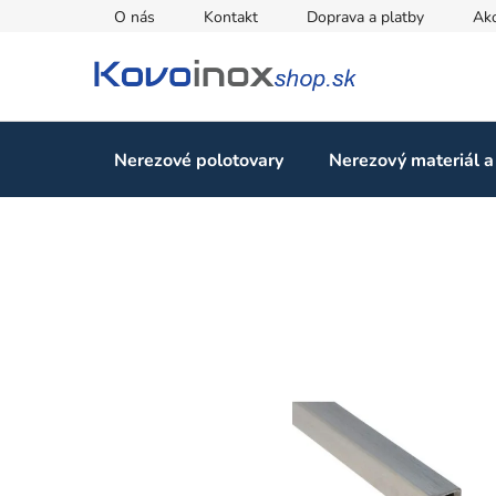
Prejsť
O nás
Kontakt
Doprava a platby
Ak
na
obsah
Nerezové polotovary
Nerezový materiál a