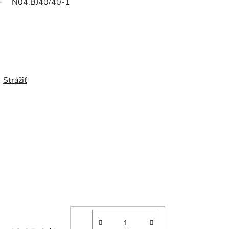
N04.BJ40/40-1
Strážiť