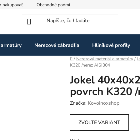
o nakupovať
Obchodné podmienky
Ochrana osobných údaj
 armatúry
Nerezové zábradlia
Hliníkové profily
Domov
/
Nerezový materiál a armatúry
/
J
K320 /nerez AISI304
Jokel 40x40x
povrch K320 /
Značka:
Kovoinoxshop
ZVOĽTE VARIANT