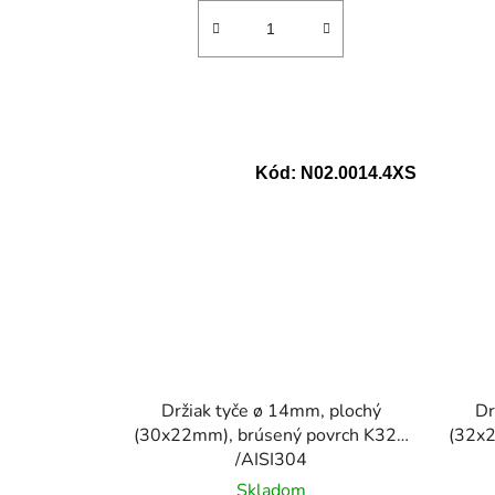
Kód:
N02.0014.4XS
Držiak tyče ø 14mm, plochý
Dr
(30x22mm), brúsený povrch K320
(32x2
/AISI304
Skladom