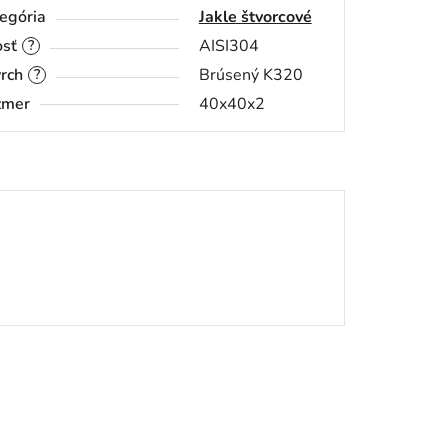
egória
Jakle štvorcové
sť
AISI304
?
rch
Brúsený K320
?
zmer
40x40x2