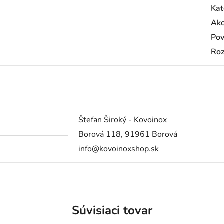
Kat
Ako
Pov
Ro
Štefan Široký - Kovoinox
Borová 118, 91961 Borová
info@kovoinoxshop.sk
Súvisiaci tovar