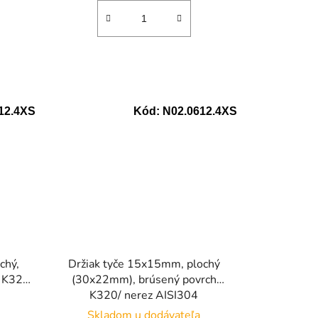
12.4XS
Kód:
N02.0612.4XS
chý,
Držiak tyče 15x15mm, plochý
h K320
(30x22mm), brúsený povrch
K320/ nerez AISI304
Skladom u dodávateľa