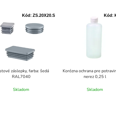
Kód:
ZS.20X20.S
Kód:
stové záslepky, farba: šedá
Korózna ochrana pre potravi
RAL7040
nerez 0,25 l
Skladom
Skladom