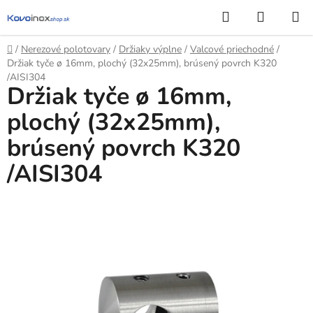
Prejsť
Hľadať
NÁKUP
na
KOŠÍK
obsah
Domov
/
Nerezové polotovary
/
Držiaky výplne
/
Valcové priechodné
/
Držiak tyče ø 16mm, plochý (32x25mm), brúsený povrch K320
/AISI304
Držiak tyče ø 16mm,
plochý (32x25mm),
brúsený povrch K320
/AISI304