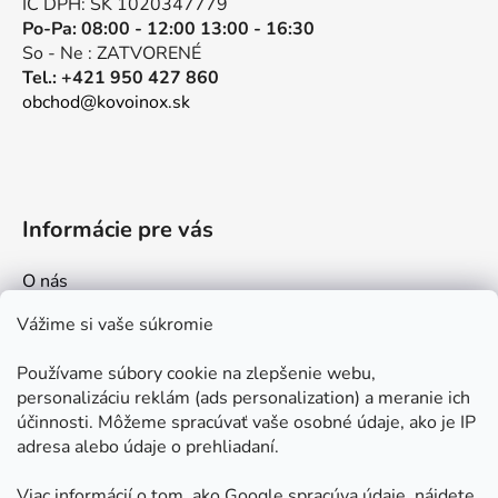
e
IČ DPH: SK 1020347779
Po-Pa: 08:00 - 12:00 13:00 - 16:30
So - Ne : ZATVORENÉ
Tel.: +421 950 427 860
obchod@kovoinox.sk
Informácie pre vás
O nás
Kontakt
Vážime si vaše súkromie
Doprava a platby
Používame súbory cookie na zlepšenie webu,
Ako nakupovať
personalizáciu reklám (ads personalization) a meranie ich
Obchodné podmienky
účinnosti. Môžeme spracúvať vaše osobné údaje, ako je IP
adresa alebo údaje o prehliadaní.
Ochrana osobných údajov
Odstúpenie od zmluvy
Viac informácií o tom, ako Google spracúva údaje, nájdete