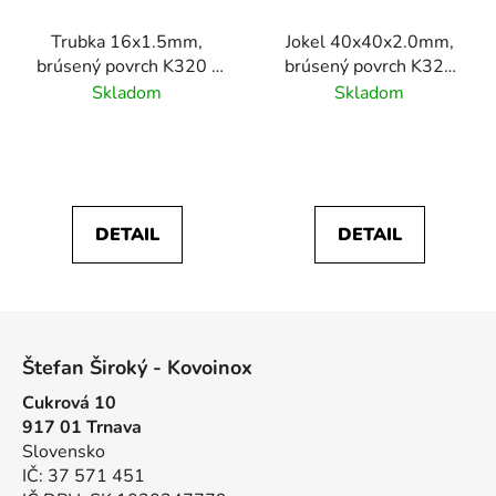
Trubka 16x1.5mm,
Jokel 40x40x2.0mm,
brúsený povrch K320 /
brúsený povrch K320
nerez AISI304
/nerez AISI304
Skladom
Skladom
DETAIL
DETAIL
Z
á
Štefan Široký - Kovoinox
p
Cukrová 10
ä
917 01 Trnava
t
Slovensko
i
IČ: 37 571 451