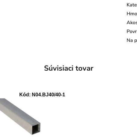
Kate
Hmo
Ako
Povr
Na p
Súvisiaci tovar
Kód:
N04.BJ40/40-1