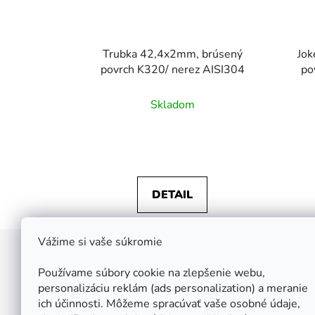
Trubka 42,4x2mm, brúsený
Jok
povrch K320/ nerez AISI304
po
Skladom
DETAIL
Vážime si vaše súkromie
Z
á
Používame súbory cookie na zlepšenie webu,
Štefan Široký - Kovoinox
p
personalizáciu reklám (ads personalization) a meranie
Cukrová 10
ich účinnosti. Môžeme spracúvať vaše osobné údaje,
ä
917 01 Trnava