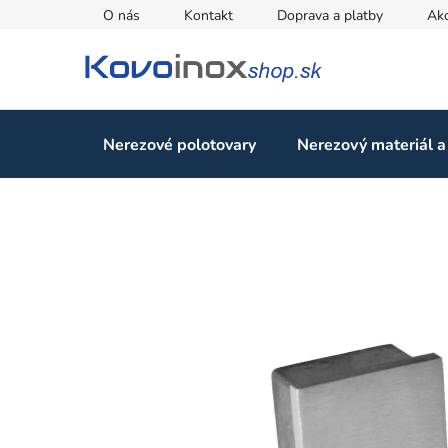
Prejsť
O nás
Kontakt
Doprava a platby
Ak
na
obsah
Nerezové polotovary
Nerezový materiál a