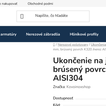
o nakupovať
Obchodné podmienky
Ochrana osobných údaj
 armatúry
Nerezové zábradlia
Hliníkové profily
Domov
/
Nerezové polotovary
/
Ukončenia
mm, brúsený povrch K320 /nerez A
Ukončenie na 
brúsený povrc
AISI304
Značka:
Kovoinoxshop
Dostupnosť
Kód: