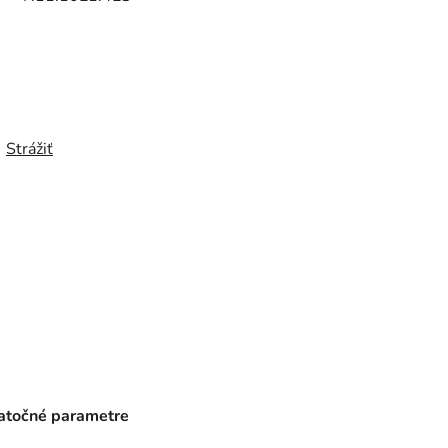
Strážiť
točné parametre