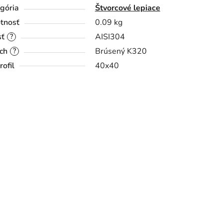
gória
Štvorcové lepiace
tnosť
0.09 kg
sť
AISI304
?
ch
Brúsený K320
?
rofil
40x40