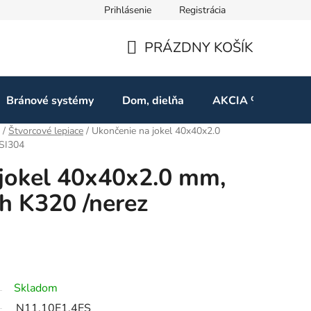
Prihlásenie
Registrácia
ov
Odstúpenie od zmluvy
PRÁZDNY KOŠÍK
NÁKUPNÝ
KOŠÍK
Bránové systémy
Dom, dielňa
AKCIA %
Kon
/
Štvorcové lepiace
/
Ukončenie na jokel 40x40x2.0
ISI304
jokel 40x40x2.0 mm,
h K320 /nerez
Skladom
N11.10E1.4ES