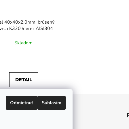
el 40x40x2.0mm, brúsený
vrch K320 /nerez AISI304
Skladom
DETAIL
Odmietnuť
Súhlasím
Informácie pre vás
O nás