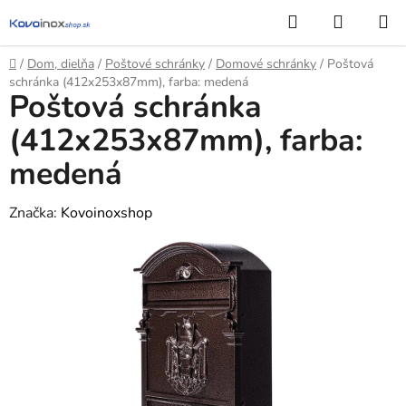
Prejsť
Hľadať
NÁKUP
na
KOŠÍK
obsah
Domov
/
Dom, dielňa
/
Poštové schránky
/
Domové schránky
/
Poštová
schránka (412x253x87mm), farba: medená
Poštová schránka
(412x253x87mm), farba:
medená
Značka:
Kovoinoxshop