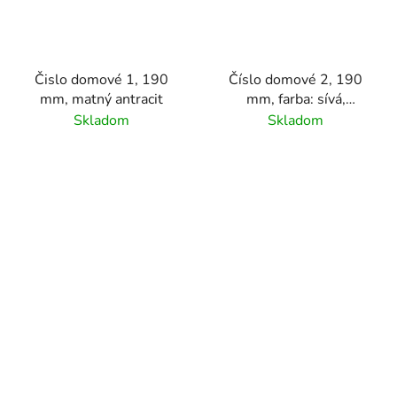
Čislo domové 1, 190
Číslo domové 2, 190
mm, matný antracit
mm, farba: sívá,
materiál hliník
Skladom
Skladom