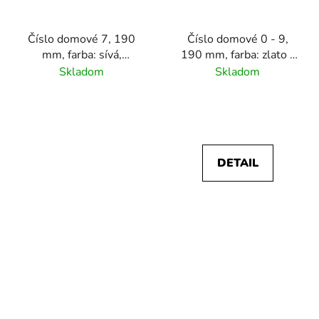
Číslo domové 7, 190
Číslo domové 0 - 9,
mm, farba: sívá,
190 mm, farba: zlato -
materiál hliník
hnedá, hliník
Skladom
Skladom
DETAIL