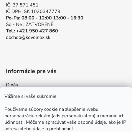
i
IČ: 37 571 451
e
IČ DPH: SK 1020347779
Po-Pa: 08:00 - 12:00 13:00 - 16:30
So - Ne : ZATVORENÉ
Tel.: +421 950 427 860
obchod@kovoinox.sk
Informácie pre vás
O nás
Kontakt
Vážime si vaše súkromie
Doprava a platby
Používame súbory cookie na zlepšenie webu,
Ako nakupovať
personalizáciu reklám (ads personalization) a meranie ich
Obchodné podmienky
účinnosti. Môžeme spracúvať vaše osobné údaje, ako je IP
adresa alebo údaje o prehliadaní.
Ochrana osobných údajov