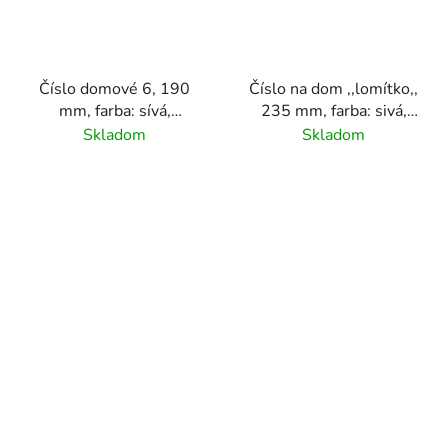
Číslo domové 6, 190
Číslo na dom ,,lomítko,,
mm, farba: sívá,
235 mm, farba: sivá,
materiál hliník
materiál: hliník
Skladom
Skladom