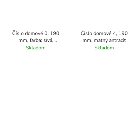
Číslo domové 0, 190
Čislo domové 4, 190
mm, farba: sívá,
mm, matný antracit
materiál hliník
Skladom
Skladom