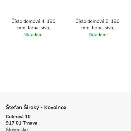
Číslo domové 4, 190
Číslo domové 5, 190
mm, farba: sívá,
mm, farba: sívá,
materiál hliník
materiál hliník
Skladom
Skladom
Z
á
Štefan Široký - Kovoinox
p
Cukrová 10
ä
917 01 Trnava
t
Slovensko