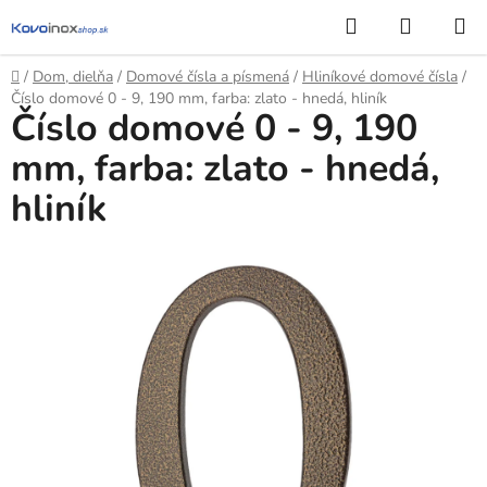
Prejsť
Hľadať
NÁKUP
na
KOŠÍK
obsah
Domov
/
Dom, dielňa
/
Domové čísla a písmená
/
Hliníkové domové čísla
/
Číslo domové 0 - 9, 190 mm, farba: zlato - hnedá, hliník
Číslo domové 0 - 9, 190
mm, farba: zlato - hnedá,
hliník