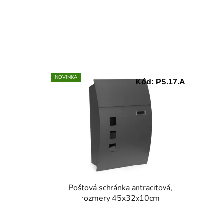
NOVINKA
Kód:
PS.17.A
Poštová schránka antracitová,
rozmery 45x32x10cm