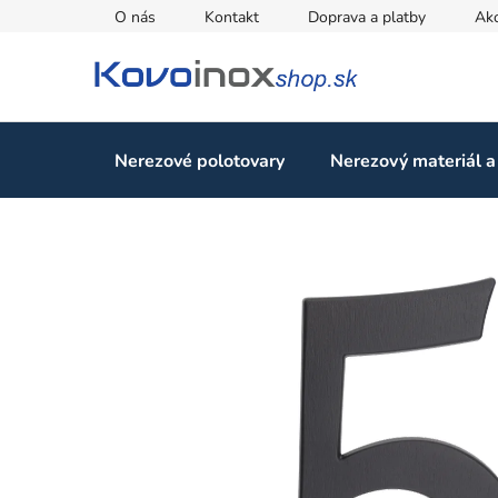
Prejsť
O nás
Kontakt
Doprava a platby
Ak
na
obsah
Nerezové polotovary
Nerezový materiál a