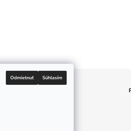
Odmietnuť
Súhlasím
Informácie pre vás
O nás
Kontakt
Doprava a platby
Ako nakupovať