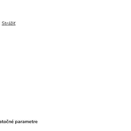
Strážiť
točné parametre