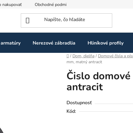
o nakupovať
Obchodné podmienky
Ochrana osobných údaj
 armatúry
Nerezové zábradlia
Hliníkové profily
Domov
/
Dom, dielňa
/
Domové čísla a pí
mm, matný antracit
Čislo domové
antracit
Dostupnosť
Kód: