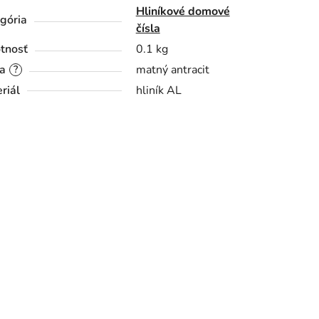
Hliníkové domové
gória
čísla
tnosť
0.1 kg
a
matný antracit
?
riál
hliník AL