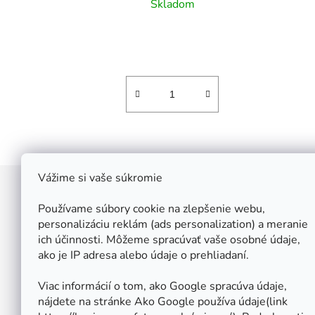
Skladom
Vážime si vaše súkromie
Z
á
Používame súbory cookie na zlepšenie webu,
Štefan Široký - Kovoinox
p
personalizáciu reklám (ads personalization) a meranie
Cukrová 10
ich účinnosti. Môžeme spracúvať vaše osobné údaje,
ä
917 01 Trnava
ako je IP adresa alebo údaje o prehliadaní.
t
Slovensko
i
IČ: 37 571 451
Viac informácií o tom, ako Google spracúva údaje,
IČ DPH: SK 1020347779
e
nájdete na stránke Ako Google používa údaje(link
Po-Pa: 08:00 - 12:00 13:00 - 16:30