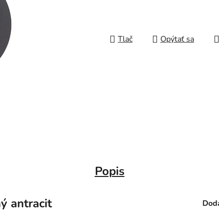
Tlač
Opýtať sa
Popis
 antracit
Doda