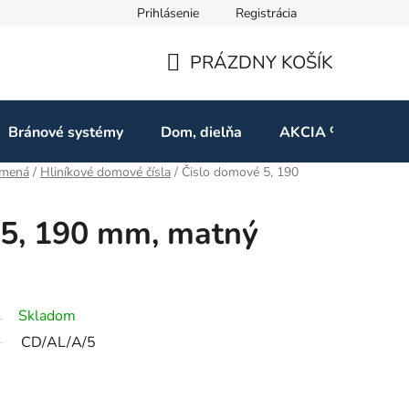
Prihlásenie
Registrácia
ov
Odstúpenie od zmluvy
PRÁZDNY KOŠÍK
NÁKUPNÝ
KOŠÍK
Bránové systémy
Dom, dielňa
AKCIA %
Kon
smená
/
Hliníkové domové čísla
/
Čislo domové 5, 190
 5, 190 mm, matný
Skladom
CD/AL/A/5