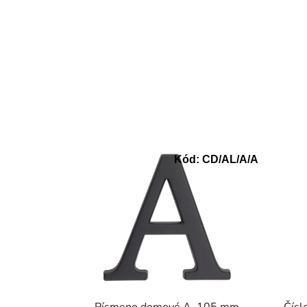
Kód:
CD/AL/A/A
Písmeno domové A, 105 mm,