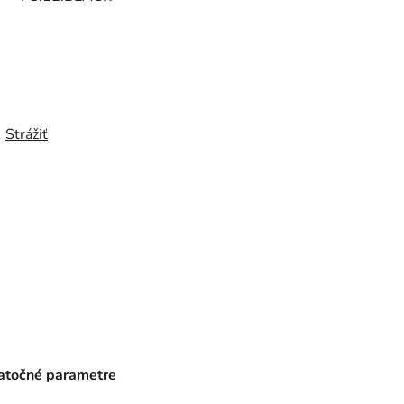
Strážiť
točné parametre