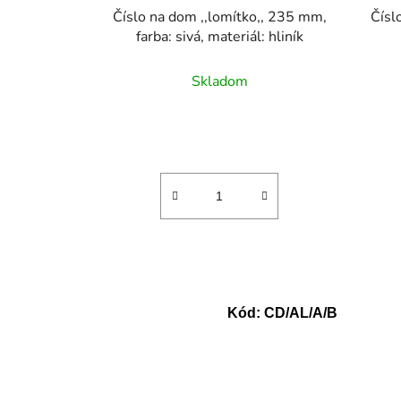
Číslo na dom ,,lomítko,, 235 mm,
Čísl
farba: sivá, materiál: hliník
Skladom
Kód:
CD/AL/A/B