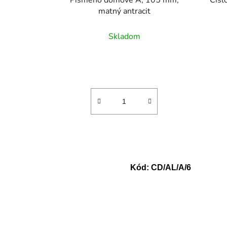
Čísl
matný antracit
Skladom
Kód:
CD/AL/A/6