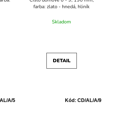
arba:
farba: zlato - hnedá, hliník
Skladom
DETAIL
AL/A/5
Kód:
CD/AL/A/9