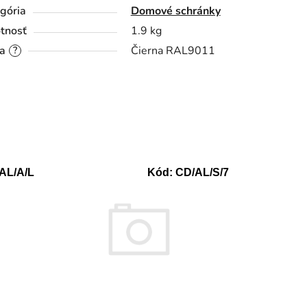
gória
Domové schránky
tnosť
1.9 kg
a
Čierna RAL9011
?
AL/A/L
Kód:
CD/AL/S/7