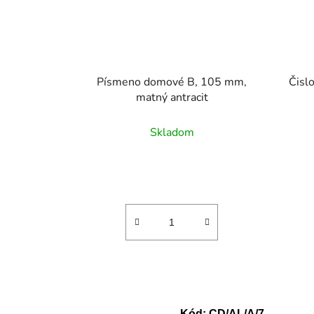
Písmeno domové B, 105 mm,
Čisl
matný antracit
Skladom
Kód:
CD/AL/A/7