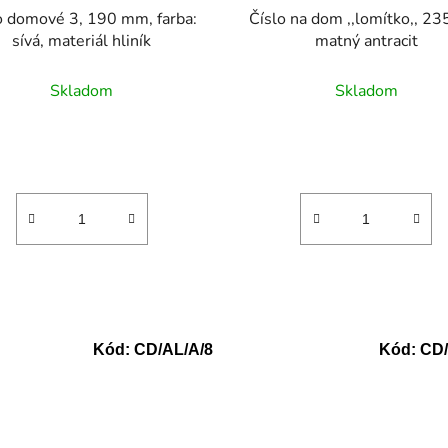
Číslo na dom ,,lomítko,, 2
o domové 3, 190 mm, farba:
matný antracit
sívá, materiál hliník
Skladom
Skladom
Kód:
CD/AL/A/8
Kód:
CD/