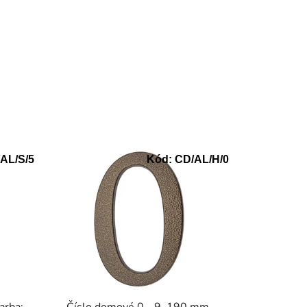
AL/S/5
Kód:
CD/AL/H/0
Číslo domové 0 - 9, 190 mm,