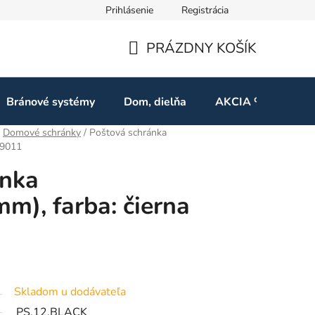
Prihlásenie
Registrácia
ov
Odstúpenie od zmluvy
PRÁZDNY KOŠÍK
NÁKUPNÝ
KOŠÍK
Bránové systémy
Dom, dielňa
AKCIA %
Kon
Domové schránky
/
Poštová schránka
L9011
ánka
), farba: čierna
Skladom u dodávateľa
PS.12.BLACK