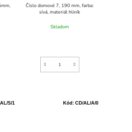
35mm,
Číslo domové 7, 190 mm, farba:
sívá, materiál hliník
Skladom
AL/S/1
Kód:
CD/AL/A/0