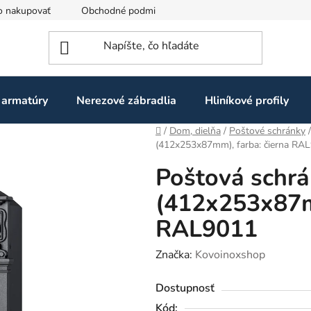
o nakupovať
Obchodné podmienky
Ochrana osobných údaj
 armatúry
Nerezové zábradlia
Hliníkové profily
Domov
/
Dom, dielňa
/
Poštové schránky
/
(412x253x87mm), farba: čierna RA
Poštová schr
(412x253x87mm
RAL9011
Značka:
Kovoinoxshop
Dostupnosť
Kód: