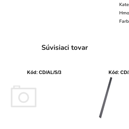
Kate
Hmo
Farb
Súvisiaci tovar
Kód:
CD/AL/S/3
Kód:
CD/