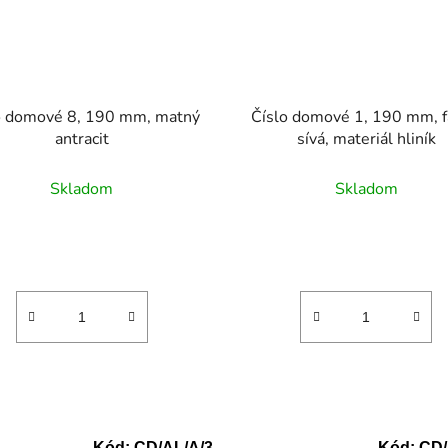
o domové 8, 190 mm, matný
Číslo domové 1, 190 mm, f
antracit
sívá, materiál hliník
Skladom
Skladom
Kód:
CD/AL/A/3
Kód:
CD/