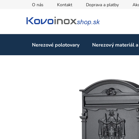
Prejsť
O nás
Kontakt
Doprava a platby
Ak
na
obsah
Nerezové polotovary
Nerezový materiál a