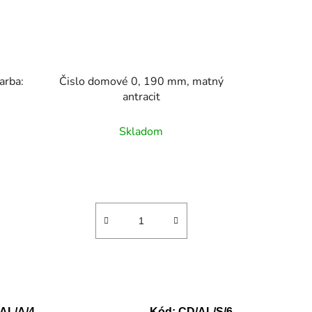
arba:
Čislo domové 0, 190 mm, matný
antracit
Skladom
AL/A/4
Kód:
CD/AL/S/6