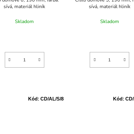
o domové 0, 190 mm, farba:
Číslo domové 5, 190 mm, f
sívá, materiál hliník
sívá, materiál hliník
Skladom
Skladom
Kód:
CD/AL/S/8
Kód:
CD/