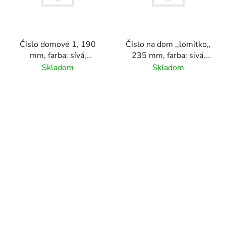
Číslo domové 1, 190
Číslo na dom ,,lomítko,,
mm, farba: sívá,
235 mm, farba: sivá,
materiál hliník
materiál: hliník
Skladom
Skladom