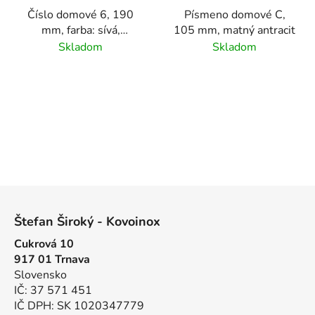
Číslo domové 6, 190
Písmeno domové C,
mm, farba: sívá,
105 mm, matný antracit
materiál hliník
Skladom
Skladom
Z
á
Štefan Široký - Kovoinox
p
Cukrová 10
ä
917 01 Trnava
t
Slovensko
i
IČ: 37 571 451
e
IČ DPH: SK 1020347779