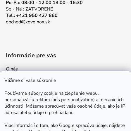
Po-Pa: 08:00 - 12:00 13:00 - 16:30
So - Ne : ZATVORENÉ
Tel.: +421 950 427 860
obchod@kovoinox.sk
Informácie pre vás
O nás
Kontakt
Vážime si vaše súkromie
Doprava a platby
Používame súbory cookie na zlepšenie webu,
Ako nakupovať
personalizáciu reklám (ads personalization) a meranie ich
Obchodné podmienky
účinnosti. Môžeme spracúvať vaše osobné údaje, ako je IP
adresa alebo údaje o prehliadaní.
Ochrana osobných údajov
Odstúpenie od zmluvy
Viac informácií o tom, ako Google spracúva údaje, nájdete