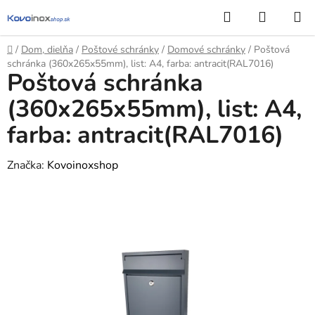
Prejsť
Hľadať
NÁKUP
na
KOŠÍK
obsah
Domov
/
Dom, dielňa
/
Poštové schránky
/
Domové schránky
/
Poštová
schránka (360x265x55mm), list: A4, farba: antracit(RAL7016)
Poštová schránka
(360x265x55mm), list: A4,
farba: antracit(RAL7016)
Značka:
Kovoinoxshop