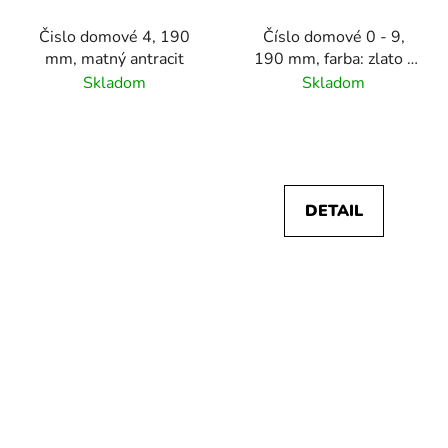
Čislo domové 4, 190
Číslo domové 0 - 9,
mm, matný antracit
190 mm, farba: zlato -
hnedá, hliník
Skladom
Skladom
DETAIL