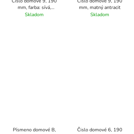
Číslo domové 9, 190
Čislo domové 9, 190
mm, farba: sívá,
mm, matný antracit
materiál hliník
Skladom
Skladom
Písmeno domové B,
Čislo domové 6, 190