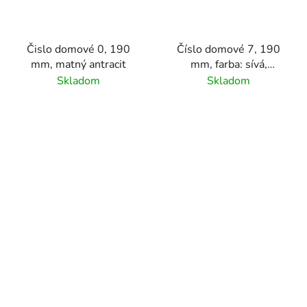
Čislo domové 0, 190
Číslo domové 7, 190
mm, matný antracit
mm, farba: sívá,
materiál hliník
Skladom
Skladom